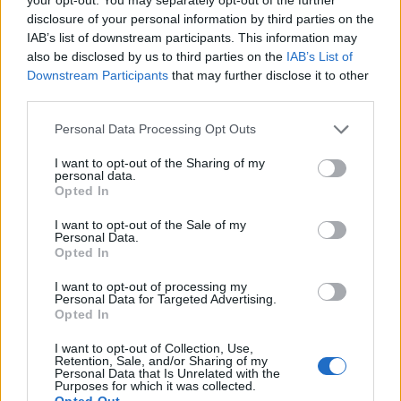
σώμα μας μετά τον
disclosure of your personal information by third parties on the
τοκετό και πώς (δεν) τα
IAB’s list of downstream participants. This information may
αντιμετωπίζουμε
also be disclosed by us to third parties on the
IAB’s List of
Downstream Participants
that may further disclose it to other
third parties.
Άκουσέ το
Please note that this website/app uses one or more Google
Personal Data Processing Opt Outs
services and may gather and store information including but
not limited to your visit or usage behaviour. You may click to
I want to opt-out of the Sharing of my
personal data.
Fashion goes Google!
grant or deny consent to Google and its third-party tags to
Opted In
use your data for below specified purposes in below Google
Αναζητήσεις μόδας που
consent section.
ξεχωρίσαμε ft Σοφία
I want to opt-out of the Sale of my
Personal Data.
Χριστίνα Ραδίτσα
Opted In
I want to opt-out of processing my
Άκουσέ το
Personal Data for Targeted Advertising.
Opted In
I want to opt-out of Collection, Use,
Retention, Sale, and/or Sharing of my
Personal Data that Is Unrelated with the
Purposes for which it was collected.
Opted Out