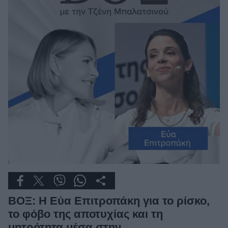
Μακιγιάζ
Beauty News
Well being
Ψυχολογία
Υγεία + Διατροφή
Σχέσεις & Σεξ
Fitness
Woman Power
Parenting
Working Girl
Real Women
ΒΟΞ: Η Εύα Επιτροπάκη για το ρίσκο,
Πρόσωπα
το φόβο της αποτυχίας και τη
μητρότητα μέσα στην