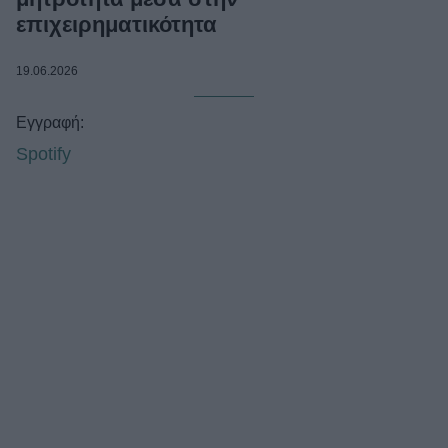
Celebrities
επιχειρηματικότητα
Συνεντεύξεις
Who
19.06.2026
True Stories
Ask the Guru
Εγγραφή:
Success Stories
Spotify
Ζώδια
Living
Deco
Cooking
Green
Αφιερώματα