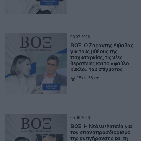
03.07.2026
ΒΟΞ: Ο Σαράντης Λιβαδάς
για τους μύθους της
παχυσαρκίας, τις νέες
θεραπείες και το «φαύλο
κύκλο» του στίγματος
15min 56sec
05.06.2026
ΒΟΞ: Η Ντόλυ Φατσέα για
τον επαναπροσδιορισμό
της αντιγήρανσης και τη