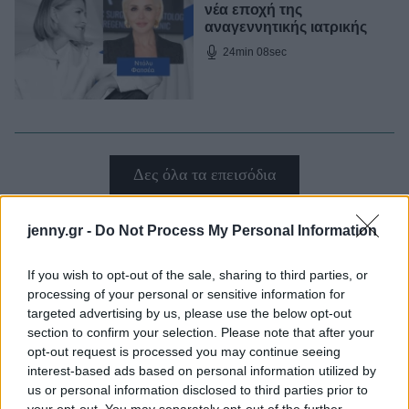
νέα εποχή της
αναγεννητικής ιατρικής
24min 08sec
Δες όλα τα επεισόδια
jenny.gr -
Do Not Process My Personal Information
If you wish to opt-out of the sale, sharing to third parties, or
MORE PODCASTS
processing of your personal or sensitive information for
targeted advertising by us, please use the below opt-out
section to confirm your selection. Please note that after your
opt-out request is processed you may continue seeing
interest-based ads based on personal information utilized by
us or personal information disclosed to third parties prior to
Όσα συμβαίνουν στο
your opt-out. You may separately opt-out of the further