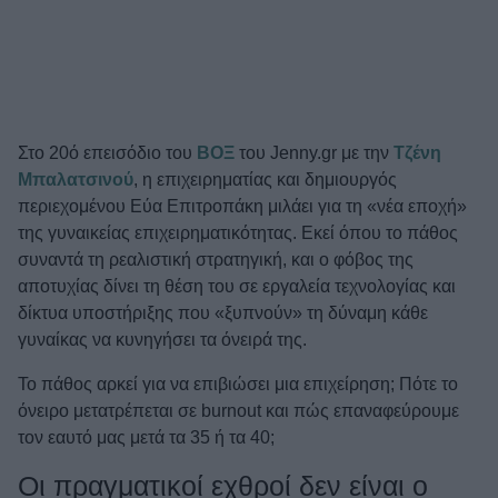
ΒΟΞ
Χωρίς Ταμπέλες
Στο 20ό επεισόδιο του
ΒΟΞ
⁠⁠ του Jenny.gr με την ⁠
Τζένη
Μπαλατσινού
, η επιχειρηματίας και δημιουργός
Women's Forum
περιεχομένου Εύα Επιτροπάκη μιλάει για τη «νέα εποχή»
της γυναικείας επιχειρηματικότητας. Εκεί όπου το πάθος
συναντά τη ρεαλιστική στρατηγική, και ο φόβος της
αποτυχίας δίνει τη θέση του σε εργαλεία τεχνολογίας και
Hautes Grecians
δίκτυα υποστήριξης που «ξυπνούν» τη δύναμη κάθε
γυναίκας να κυνηγήσει τα όνειρά της.
Γάμος
Το πάθος αρκεί για να επιβιώσει μια επιχείρηση; Πότε το
όνειρο μετατρέπεται σε burnout και πώς επαναφεύρουμε
τον εαυτό μας μετά τα 35 ή τα 40;
Market News
Οι πραγματικοί εχθροί δεν είναι ο