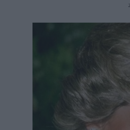
Ask the Gur
Success Stor
Αφιερώματα
ΒΟΞ
Hautes Grecians
Γάμος