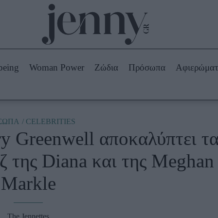
Beauty -
Ομορφιά
ABOUT US
ΔΙΑΦΗΜΙΣΤΕΙΤΕ
ΕΠΙΚΟΙΝΩΝΙΑ
being
Woman Power
Ζώδια
Πρόσωπα
Αφιερώμα
Skincare
ws
Μαλλιά - Νύχια
Μακιγιάζ
Beauty News
ΣΩΠΑ
CELEBRITIES
ry Greenwell αποκαλύπτει τ
πα
Ζώδια
ζ της Diana και της Meghan
Markle
The Jennettes