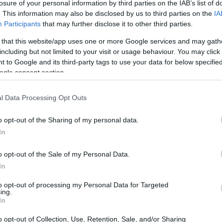
losure of your personal information by third parties on the IAB’s list of
. This information may also be disclosed by us to third parties on the
IA
Participants
that may further disclose it to other third parties.
 that this website/app uses one or more Google services and may gath
including but not limited to your visit or usage behaviour. You may click 
 to Google and its third-party tags to use your data for below specifi
ogle consent section.
l Data Processing Opt Outs
LEBRITIES
ate Middleton: H ασυναγώνιστα κομψή εμφάνιση
o opt-out of the Sharing of my personal data.
το Πακιστάν που θύμισε την πριγκίπισσα Diana
In
o opt-out of the Sale of my Personal Data.
In
to opt-out of processing my Personal Data for Targeted
σο τολμηρό επάνω της γιατί δεν ήθελα να την κάνω να
ing.
 που δεν της άρεσε», αναφέρει η Greenwell. Στην
In
ε ένα standar look. «Ήθελε πάντα να είναι γοητευτική
o opt-out of Collection, Use, Retention, Sale, and/or Sharing