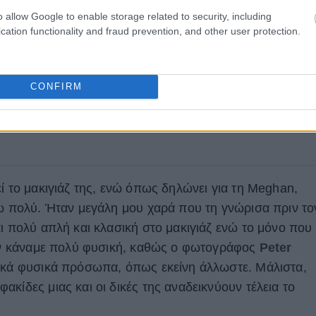
o allow Google to enable storage related to security, including
cation functionality and fraud prevention, and other user protection.
CONFIRM
ί το μακιγιάζ της, ενώ όπως δηλώνει για τη Meghan,
ζω πολύ. Ήταν μεγάλη μου χαρά που τη γνώρισα πριν το
ι πολύ απλή και κλασική στο μακιγιάζ ενώ το μόνο που
Την κάναμε πολύ φυσική, καθώς ο φωτογράφος
Peter
τικά φυσικά πρόσωπα, όπως εκείνη άλλωστε. Μάλιστα,
κίδες μιας και οι δικές της αναδεικνύουν τέλεια το