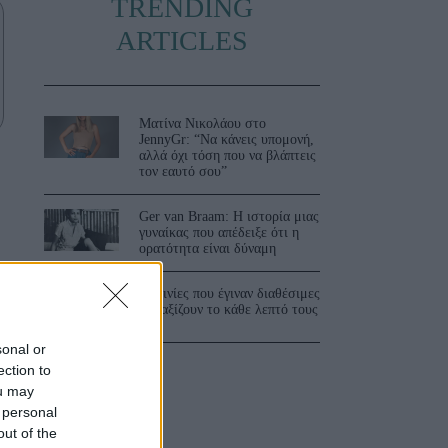
TRENDING
ARTICLES
Ματίνα Νικολάου στο
JennyGr: “Να κάνεις υπομονή,
αλλά όχι τόση που να βλάπτεις
τον εαυτό σου”
Ger van Braam: Η ιστορία μιας
.
γυναίκας που απέδειξε ότι η
ορατότητα είναι δύναμη
3 ταινίες που έγιναν διαθέσιμες
και αξίζουν το κάθε λεπτό τους
sonal or
ection to
ou may
 personal
out of the