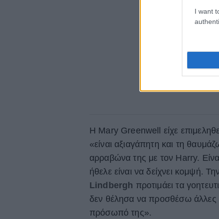
I want t
authenti
Η Mary Greenwell είχε επιμεληθε
«είναι αξιαγάπητη και τη θαυμά
αρραβώνα της με τον Harry. Είνα
ήθελε είναι να δείχνει κομψή. 
Lindbergh
προτιμάει τα γοητευ
δεν θέλησα να προσθέσω άλλες φα
πρόσωπό της».