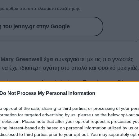
ρα άρθρα στα αποτελέσματα αναζήτησης.
του jenny.gr στην Google
,
Mary Greenwell
έχει συνεργαστεί με τις πιο γνωστές
ι να έχει ιδιαίτερη αγάπη στο απαλό και φυσικό μακιγιάζ
 πρόσφατα για το beauty look της Πριγκίπισσας
Diana
,
 look, το οποίο δεν είχε δοκιμάσει στη μητέρα του
Do Not Process My Personal Information
αυτό δεν ήταν άλλο από τις ψεύτικες βλεφαρίδες.
to opt-out of the sale, sharing to third parties, or processing of your per
formation for targeted advertising by us, please use the below opt-out s
r selection. Please note that after your opt-out request is processed y
eing interest-based ads based on personal information utilized by us or
disclosed to third parties prior to your opt-out. You may separately opt-