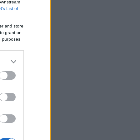
 downstream
B’s List of
er and store
to grant or
ed purposes