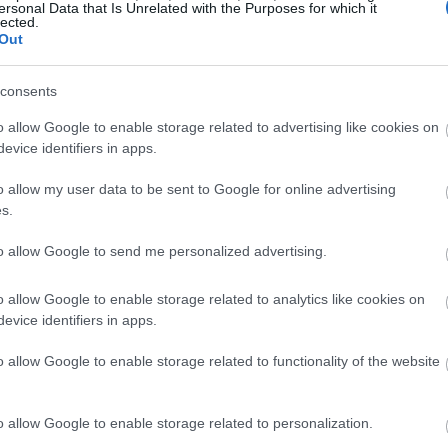
ersonal Data that Is Unrelated with the Purposes for which it
 μόνο μακιγιάζ. Απέφευγε τα φανταχτερά και κραυγαλέα
lected.
Out
λάτη. Κάθε φορά που την έβαφα, ήθελε μόνο μικρές
 φυσική ομορφιά της».
consents
ασε να σχολιάσει και το μακιγιάζ της
Meghan Markle
.
o allow Google to enable storage related to advertising like cookies on
α της αγαπημένης του Πρίγκιπα Harry ήταν εκείνο του
evice identifiers in apps.
o allow my user data to be sent to Google for online advertising
s.
to allow Google to send me personalized advertising.
o allow Google to enable storage related to analytics like cookies on
evice identifiers in apps.
o allow Google to enable storage related to functionality of the website
o allow Google to enable storage related to personalization.