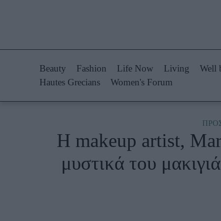
Life Now
Fashion
What's New
Shopping
Beauty
Fashion
Life Now
Living
Well 
Travel
Styling Tips
Hautes Grecians
Women's Forum
Culture
Fashion Ne
City Blogging
ΠΡΟ
Η makeup artist, Ma
Woman Power
Πρόσω
μυστικά του μακιγιά
Parenting
Celebrities
Working Girl
Συνεντεύξεις
Real Women
Who
True Stories