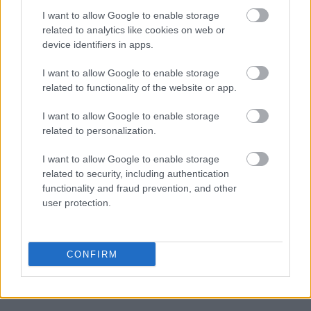
I want to allow Google to enable storage
related to analytics like cookies on web or
Με τον Liam Hemsworth στη πρεμιέρα της
device identifiers in apps.
ταινίας Thor
I want to allow Google to enable storage
related to functionality of the website or app.
I want to allow Google to enable storage
Μάθε τώρα όλα τα νέα για τα
related to personalization.
αγαπημένα σου διάσημα πρόσωπα.
I want to allow Google to enable storage
Ακολούθησε το JennyGr στο
related to security, including authentication
functionality and fraud prevention, and other
Google News
.
user protection.
CONFIRM
ΔΙΑΒΑΖΟΝΤΑΙ ΤΩΡΑ