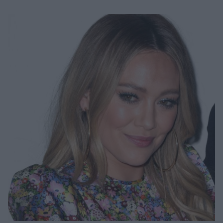
Μακιγιάζ
Beauty News
Well being
Ψυχολογία
Υγεία + Διατροφή
Σχέσεις & Σεξ
Fitness
Woman Power
Parenting
Working Girl
Real Women
Πρόσωπα