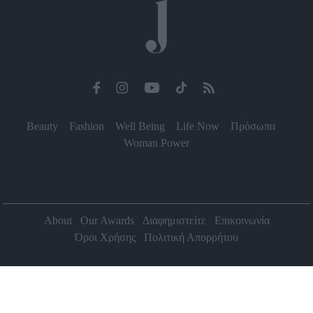
Beauty
Fashion
Well Being
Life Now
Πρόσωπα
Woman Power
About
Our Awards
Διαφημιστείτε
Επικοινωνία
Όροι Χρήσης
Πολιτική Απορρήτου
2026 Jenny.gr | All rights reserved