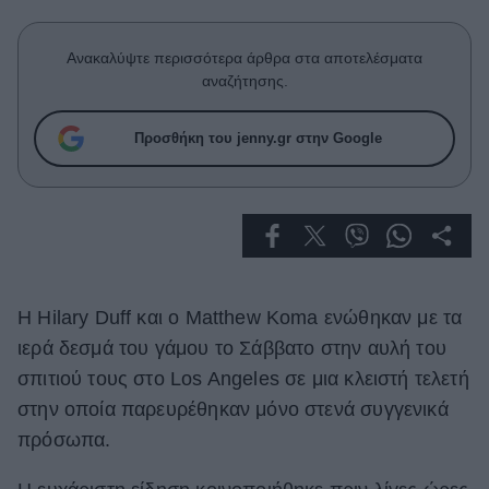
Celebrities
Συνεντεύξεις
Ανακαλύψτε περισσότερα άρθρα στα αποτελέσματα
Who
αναζήτησης.
True Stories
Ask the Guru
Προσθήκη του jenny.gr στην Google
Success Stories
Ζώδια
Living
Η Hilary Duff και ο Matthew Koma ενώθηκαν με τα
Deco
ιερά δεσμά του γάμου το Σάββατο στην αυλή του
Cooking
σπιτιού τους στο Los Angeles σε μια κλειστή τελετή
Green
στην οποία παρευρέθηκαν μόνο στενά συγγενικά
Αφιερώματα
πρόσωπα.