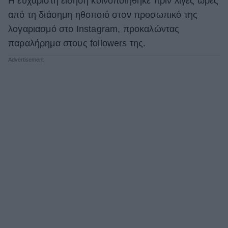
Η ευχάριστη είδηση κοινοποιήθηκε πριν λίγες ώρες
από τη διάσημη ηθοποιό στον προσωπικό της
ΒΟΞ
λογαριασμό στο Instagram, προκαλώντας
παραλήρημα στους followers της.
Χωρίς Ταμπέλες
Women's Forum
Hautes Grecians
Γάμος
Market News