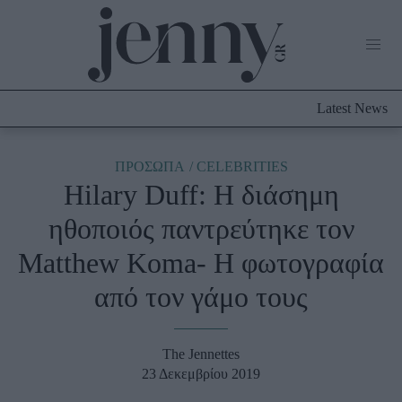
Life Now
What's New
Travel
Latest News
Culture
City Blogging
ABOUT US
ΔΙΑΦΗΜΙΣΤΕΙΤΕ
ΕΠΙΚΟΙΝΩΝΙΑ
ΠΡΟΣΩΠΑ
CELEBRITIES
Hilary Duff: Η διάσημη
Fashion
ηθοποιός παντρεύτηκε τον
Shopping
Matthew Koma- Η φωτογραφία
Styling Tips
Fashion News
από τον γάμο τους
Beauty - Ομορφιά
The Jennettes
Skincare
23 Δεκεμβρίου 2019
Μαλλιά - Νύχια