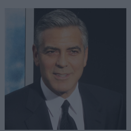
Μακιγιάζ
Beauty News
Well being
Ψυχολογία
Υγεία + Διατροφή
Σχέσεις & Σεξ
Fitness
Woman Power
Parenting
Working Girl
Real Women
Πρόσωπα