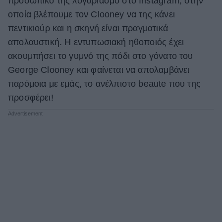
προσωπικό της λογαριασμό στο Instagram, στην
οποία βλέπουμε τον Clooney να της κάνει
ΒΟΞ
πεντικιούρ και η σκηνή είναι πραγματικά
απολαυστική. Η εντυπωσιακή ηθοποιός έχει
Χωρίς Ταμπέλες
ακουμπήσει το γυμνό της πόδι στο γόνατο του
George Clooney και φαίνεται να απολαμβάνει
παρόμοια με εμάς, το ανέλπιστο beaute που της
Women's Forum
προσφέρει!
Hautes Grecians
Γάμος
Market News