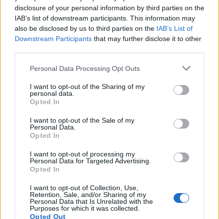
disclosure of your personal information by third parties on the
IAB’s list of downstream participants. This information may
also be disclosed by us to third parties on the
IAB’s List of
Downstream Participants
that may further disclose it to other
Κεντρική φωτογραφία: Splash Ideal Images
third parties.
Please note that this website/app uses one or more Google
Personal Data Processing Opt Outs
services and may gather and store information including but
not limited to your visit or usage behaviour. You may click to
I want to opt-out of the Sharing of my
Μάθε τώρα όλα τα νέα για τα
personal data.
grant or deny consent to Google and its third-party tags to
Opted In
αγαπημένα σου διάσημα πρόσωπα.
use your data for below specified purposes in below Google
consent section.
Ακολούθησε το JennyGr στο
I want to opt-out of the Sale of my
Personal Data.
Opted In
Google News
.
I want to opt-out of processing my
Personal Data for Targeted Advertising.
Opted In
I want to opt-out of Collection, Use,
Retention, Sale, and/or Sharing of my
ΔΙΑΒΑΖΟΝΤΑΙ ΤΩΡΑ
Personal Data that Is Unrelated with the
Purposes for which it was collected.
Opted Out