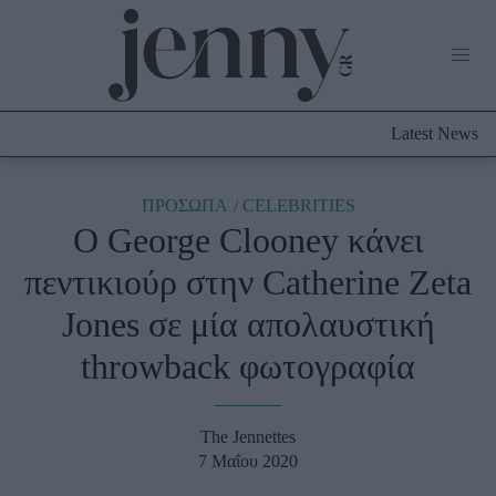
Life Now
What's New
Travel
Latest News
Culture
City Blogging
ABOUT US
ΔΙΑΦΗΜΙΣΤΕΙΤΕ
ΕΠΙΚΟΙΝΩΝΙΑ
ΠΡΟΣΩΠΑ
CELEBRITIES
Ο George Clooney κάνει
Fashion
πεντικιούρ στην Catherine Zeta
Shopping
Jones σε μία απολαυστική
Styling Tips
Fashion News
throwback φωτογραφία
Beauty - Ομορφιά
The Jennettes
Skincare
7 Μαΐου 2020
Μαλλιά - Νύχια