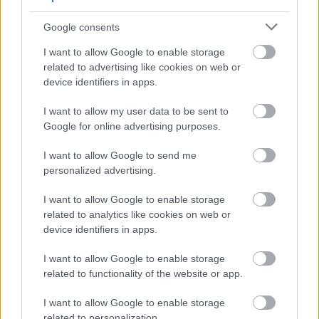
Google consents
Οι μαμάκηδες του ζωδιακού: Αυτά τα ζώδια είναι
I want to allow Google to enable storage
συνήθως κολλημένα στη μαμά τους
related to advertising like cookies on web or
device identifiers in apps.
Τα 6 σημεία του σπιτιού που δεν χρειάζεται να
I want to allow my user data to be sent to
καθαρίζεις κάθε εβδομάδα
Google for online advertising purposes.
3-3-3 rule: Ο κανόνας που θα αλλάξει τον τρόπο
I want to allow Google to send me
που ντύνεσαι
personalized advertising.
I want to allow Google to enable storage
related to analytics like cookies on web or
device identifiers in apps.
TAGS
CATHERINE ZETA-JONES
I want to allow Google to enable storage
related to functionality of the website or app.
I want to allow Google to enable storage
related to personalization.