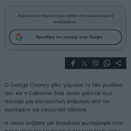
Celebrities
Συνεντεύξεις
Ανακαλύψτε περισσότερα άρθρα στα αποτελέσματα
Who
αναζήτησης.
True Stories
Ask the Guru
Προσθήκη του jenny.gr στην Google
Success Stories
Ζώδια
Living
Ο George Clooney χθες γιόρτασε τα 59α γενέθλιά
Deco
του, και η Catherine Zeta Jones φαίνεται πως
Cooking
ανέσυρε μια απολαυστική ανάμνηση από τον
Green
αγαπημένο και γοητευτικό ηθοποιό.
Αφιερώματα
Η Jones ανέβασε μία throwback φωτογραφία στον