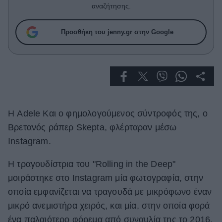
Celebrities
αναζήτησης.
Συνεντεύξεις
Who
Προσθήκη του jenny.gr στην Google
True Stories
Ask the Guru
Success Stories
Ζώδια
Η Adele Και ο φημολογούμενος σύντροφός της, ο
Living
Βρετανός ράπερ Skepta, φλέρταραν μέσω
Instagram.
Deco
Η τραγουδίστρια του "Rolling in the Deep"
Cooking
Green
μοιράστηκε στο Instagram μία φωτογραφία, στην
οποία εμφανίζεται να τραγουδά με μικρόφωνο έναν
Αφιερώματα
μικρό ανεμιστήρα χειρός, και μία, στην οποία φορά
ένα παλαιότερο φόρεμα από συναυλία της το 2016.