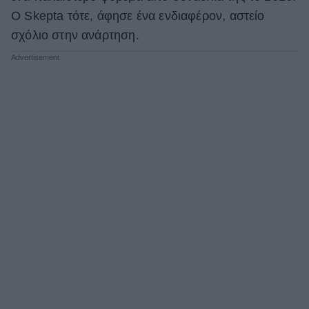
Ο Skepta τότε, άφησε ένα ενδιαφέρον, αστείο
ΒΟΞ
σχόλιο στην ανάρτηση.
Χωρίς Ταμπέλες
Women's Forum
Hautes Grecians
Γάμος
Market News