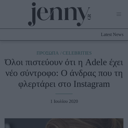
Life Now
What's New
Travel
Latest News
Culture
City Blogging
ABOUT US
ΔΙΑΦΗΜΙΣΤΕΙΤΕ
ΕΠΙΚΟΙΝΩΝΙΑ
ΠΡΟΣΩΠΑ
CELEBRITIES
Όλοι πιστεύουν ότι η Adele έχει
Fashion
νέο σύντρoφο: Ο άνδρας που τη
Shopping
φλερτάρει στο Instagram
Styling Tips
Fashion News
1 Ιουλίου 2020
Beauty - Ομορφιά
Skincare
Μαλλιά - Νύχια