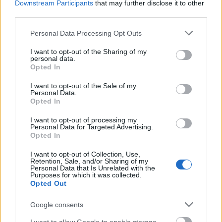
Downstream Participants
that may further disclose it to other
third parties.
Please note that this website/app uses one or more Google
Personal Data Processing Opt Outs
services and may gather and store information including but
not limited to your visit or usage behaviour. You may click to
I want to opt-out of the Sharing of my
personal data.
grant or deny consent to Google and its third-party tags to
Opted In
use your data for below specified purposes in below Google
consent section.
I want to opt-out of the Sale of my
Personal Data.
Opted In
I want to opt-out of processing my
Personal Data for Targeted Advertising.
Opted In
I want to opt-out of Collection, Use,
Retention, Sale, and/or Sharing of my
Personal Data that Is Unrelated with the
Purposes for which it was collected.
Opted Out
Google consents