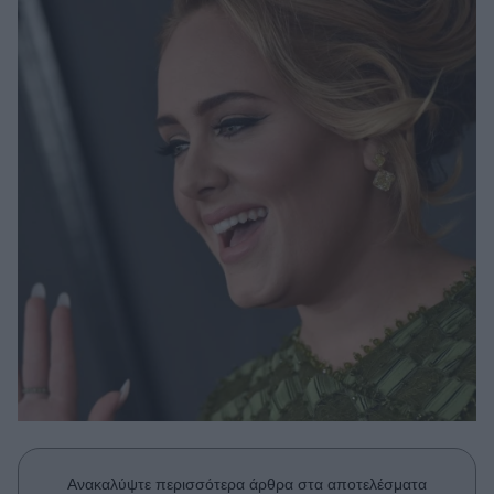
Μακιγιάζ
Beauty News
Well being
Ψυχολογία
Υγεία + Διατροφή
Σχέσεις & Σεξ
Fitness
Woman Power
Parenting
Working Girl
Real Women
Πρόσωπα
Ανακαλύψτε περισσότερα άρθρα στα αποτελέσματα