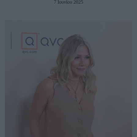
7 Ιουνίου 2025
Μακιγιάζ
Beauty News
Well being
Ψυχολογία
Υγεία + Διατροφή
Σχέσεις & Σεξ
Fitness
Woman Power
Parenting
Working Girl
Real Women
Πρόσωπα