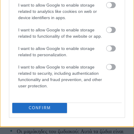
τους ανθρώπους ή να διαδώσω λίγη θετικότητα»,
I want to allow Google to enable storage
είχε πει.
related to analytics like cookies on web or
device identifiers in apps.
I want to allow Google to enable storage
Μάθε τώρα όλα τα νέα για τα
related to functionality of the website or app.
αγαπημένα σου διάσημα πρόσωπα.
I want to allow Google to enable storage
related to personalization.
Ακολούθησε το JennyGr στο
Google News
.
I want to allow Google to enable storage
related to security, including authentication
functionality and fraud prevention, and other
user protection.
ΔΙΑΒΑΖΟΝΤΑΙ ΤΩΡΑ
CONFIRM
Οι μαμάκηδες του ζωδιακού: Αυτά τα ζώδια είναι