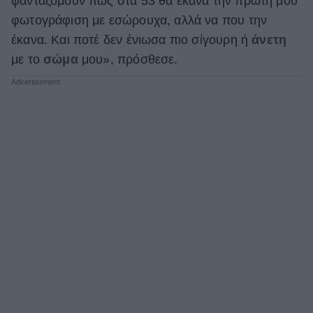
φανταζόμουν πως στα 53 θα έκανα την πρώτη μου
φωτογράφιση με εσώρουχα, αλλά να που την
έκανα. Και ποτέ δεν ένιωσα πιο σίγουρη ή
άνετη
με το
σώμα
μου», πρόσθεσε.