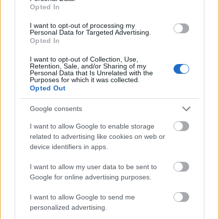
Opted In
I want to opt-out of processing my
Personal Data for Targeted Advertising.
Opted In
I want to opt-out of Collection, Use,
Retention, Sale, and/or Sharing of my
Personal Data that Is Unrelated with the
Purposes for which it was collected.
Κατά τη διάρκεια μιας συνέντευξης στο PEOPLE
Opted Out
τον Ιούλιο του 2024, η
Τζένι Γκαρθ
μίλησε για την
Google consents
αλλαγή της ζωής της στα 50 της χρόνια. Ενώ
I want to allow Google to enable storage
σκεφτόταν πώς θα ήταν η επόμενη φάση της ζωής
related to advertising like cookies on web or
της, η ίδια αποφάσισε να ξεκινήσει το δικό της
device identifiers in apps.
brand ρούχων. «Όταν έκλεισα τα 50,
I want to allow my user data to be sent to
προσπαθούσα πραγματικά να καταλάβω την
Google for online advertising purposes.
επόμενη κίνησή μου. Δεν ήμουν σίγουρη για το τι
έκανα πια για να ζήσω και αποφάσισα ότι θα ήθελα
I want to allow Google to send me
personalized advertising.
να επικεντρωθώ στην προσπάθεια να βοηθήσω