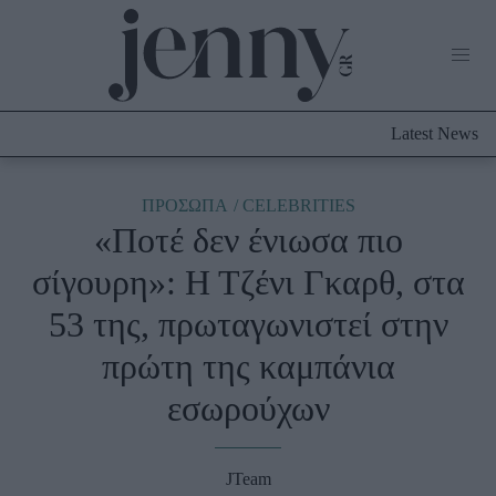
Life Now
What's New
Travel
Latest News
Culture
City Blogging
ABOUT US
ΔΙΑΦΗΜΙΣΤΕΙΤΕ
ΕΠΙΚΟΙΝΩΝΙΑ
ΠΡΟΣΩΠΑ
CELEBRITIES
«Ποτέ δεν ένιωσα πιο
Fashion
σίγουρη»: Η Τζένι Γκαρθ, στα
Shopping
53 της, πρωταγωνιστεί στην
Styling Tips
Fashion News
πρώτη της καμπάνια
εσωρούχων
Beauty - Ομορφιά
Skincare
JTeam
Μαλλιά - Νύχια