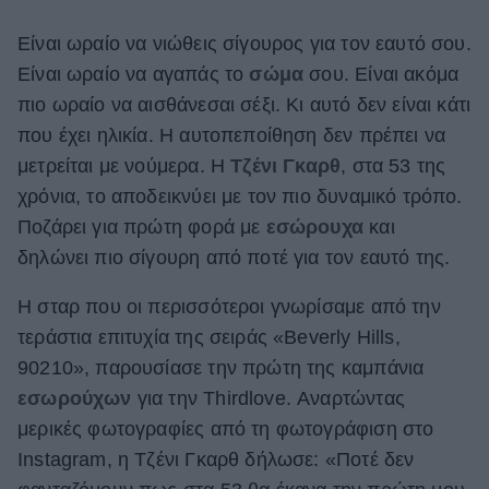
ΒΟΞ
Είναι ωραίο να νιώθεις σίγουρος για τον εαυτό σου.
Είναι ωραίο να αγαπάς το
σώμα
σου. Είναι ακόμα
πιο ωραίο να αισθάνεσαι σέξι. Κι αυτό δεν είναι κάτι
Χωρίς Ταμπέλες
που έχει ηλικία. Η αυτοπεποίθηση δεν πρέπει να
μετρείται με νούμερα. Η
Τζένι Γκαρθ
, στα 53 της
χρόνια, το αποδεικνύει με τον πιο δυναμικό τρόπο.
Women's Forum
Ποζάρει για πρώτη φορά με
εσώρουχα
και
δηλώνει πιο σίγουρη από ποτέ για τον εαυτό της.
Hautes Grecians
Η σταρ που οι περισσότεροι γνωρίσαμε από την
τεράστια επιτυχία της σειράς «Beverly Hills,
Γάμος
90210», παρουσίασε την πρώτη της καμπάνια
εσωρούχων
για την Thirdlove. Αναρτώντας
μερικές φωτογραφίες από τη φωτογράφιση στο
Market News
Instagram, η Τζένι Γκαρθ δήλωσε: «Ποτέ δεν