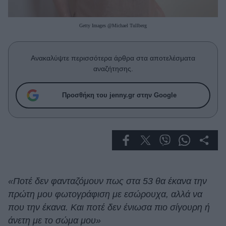
Celebrities
Συνεντεύξεις
Getty Images @Michael Tullberg
Who
True Stories
Ask the Guru
Ανακαλύψτε περισσότερα άρθρα στα αποτελέσματα
Success Stories
αναζήτησης.
Ζώδια
Προσθήκη του jenny.gr στην Google
Living
Deco
Cooking
Green
«Ποτέ δεν φανταζόμουν πως στα 53 θα έκανα την
πρώτη μου φωτογράφιση με εσώρουχα, αλλά να
Αφιερώματα
που την έκανα. Και ποτέ δεν ένιωσα πιο σίγουρη ή
άνετη με το σώμα μου»