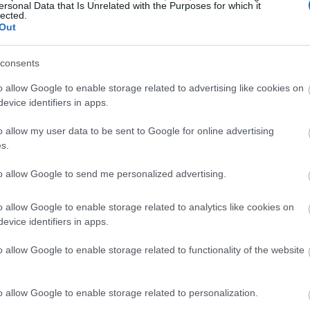
ersonal Data that Is Unrelated with the Purposes for which it
ρίγκιπας Χάρι και η Μέγκαν Μαρκλ
lected.
Out
consents
o allow Google to enable storage related to advertising like cookies on
ητήσω συγγνώμη από τον Καναδά για το καπέλο»,
evice identifiers in apps.
αυτή τη φορά το σήμα των Blue Jays. «Όταν κάθεσαι
γα μαλλιά στο κεφάλι, φοράς ό,τι καπέλο υπάρχει
o allow my user data to be sent to Google for online advertising
s.
to allow Google to send me personalized advertising.
που κατάγεται από το Λος Άντζελες, δημοσίευσε λίγο
α της σειράς, όταν οι Dodgers κατέκτησαν τον τίτλο,
o allow Google to enable storage related to analytics like cookies on
ογενειακή διχόνοια” τους. Παρά τις πειραχτικές
evice identifiers in apps.
φασισμένος να στηρίξει πλέον την ομάδα του Τορόντο,
o allow Google to enable storage related to functionality of the website
απέλο των Blue Jays σε εκδήλωση μνήμης για Καναδούς
αν και ένα αυθεντικό συλλεκτικό αντίγραφο.
o allow Google to enable storage related to personalization.