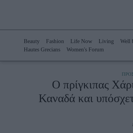
Life Now
Fashion
What's New
Shopping
Beauty
Fashion
Life Now
Living
Well 
Travel
Styling Tips
Hautes Grecians
Women's Forum
Culture
Fashion Ne
City Blogging
ΠΡΟ
Ο πρίγκιπας Χάρ
Woman Power
Πρόσω
Καναδά και υπόσχετ
Parenting
Celebrities
Working Girl
Συνεντεύξεις
Real Women
Who
True Stories