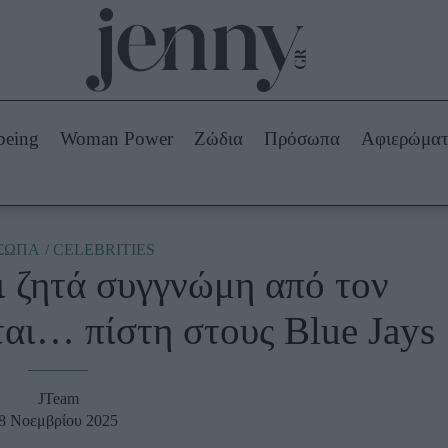
Beauty -
Ομορφιά
ABOUT US
ΔΙΑΦΗΜΙΣΤΕΙΤΕ
ΕΠΙΚΟΙΝΩΝΙΑ
being
Woman Power
Ζώδια
Πρόσωπα
Αφιερώμα
Skincare
ws
Μαλλιά - Νύχια
Μακιγιάζ
Beauty News
ΣΩΠΑ
CELEBRITIES
ι ζητά συγγνώμη από τον
πα
Ζώδια
αι… πίστη στους Blue Jays
JTeam
8 Νοεμβρίου 2025