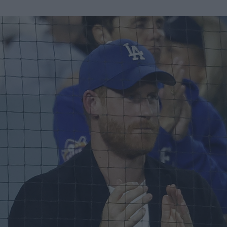
u
ies
Χωρίς Ταμπέλες
Market News