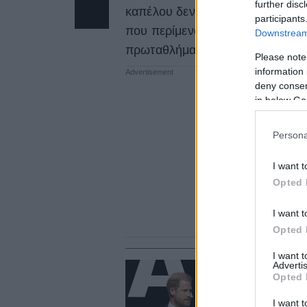
further disc
καπέλου δεν πέρασε απαρατήρη
participants
που περίμεναν περισσότερη “πίσ
Downstream 
πρωταθλήματος.
Please note
information 
deny consent
in below Go
Persona
I want t
Opted 
I want t
Opted 
I want 
Advertis
Opted 
LI
Δ
I want t