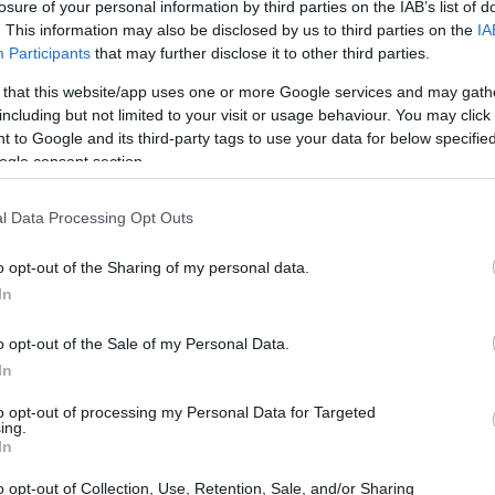
losure of your personal information by third parties on the IAB’s list of
τη, προκαλώντας παράπονα από Καναδούς φιλάθλους
. This information may also be disclosed by us to third parties on the
IA
τη” προς τη μοναδική καναδική ομάδα του
Participants
that may further disclose it to other third parties.
 that this website/app uses one or more Google services and may gath
including but not limited to your visit or usage behaviour. You may click 
 to Google and its third-party tags to use your data for below specifi
ogle consent section.
l Data Processing Opt Outs
o opt-out of the Sharing of my personal data.
In
o opt-out of the Sale of my Personal Data.
In
to opt-out of processing my Personal Data for Targeted
ing.
In
FE NOW
ιακρίθηκαν ως «Ανθρωπιστές της Χρονιάς» ο
o opt-out of Collection, Use, Retention, Sale, and/or Sharing