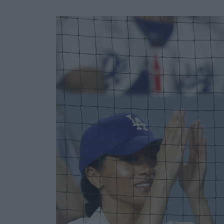
Ask the Gur
Success Stor
Αφιερώματα
ΒΟΞ
Hautes Grecians
Γάμος