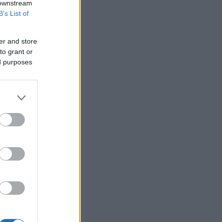
 downstream
B’s List of
er and store
to grant or
ed purposes