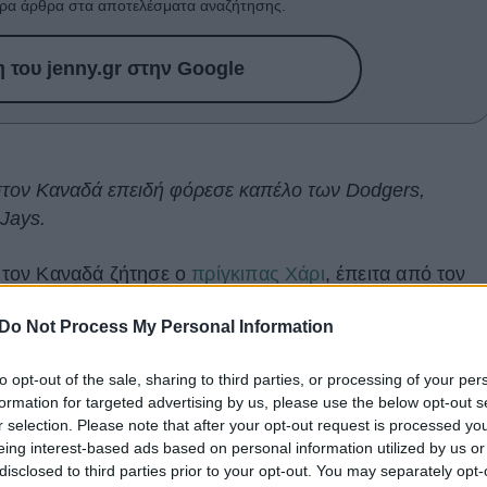
ρα άρθρα στα αποτελέσματα αναζήτησης.
του jenny.gr στην Google
στον Καναδά επειδή φόρεσε καπέλο των Dodgers,
Jays.
τον Καναδά ζήτησε ο
πρίγκιπας Χάρι
, έπειτα από τον
σή του με καπέλο των Λος Άντζελες Ντότζερς κατά τη
Do Not Process My Personal Information
Λος Άντζελες, στον αγώνα εναντίον των Τορόντο Μπλου
to opt-out of the sale, sharing to third parties, or processing of your per
formation for targeted advertising by us, please use the below opt-out s
 δίκτυο CTV, ο Δούκας του Σάσεξ παραδέχτηκε με
r selection. Please note that after your opt-out request is processed y
αι πως θεώρησε ότι «ήταν ευγενικό να το κάνει», αφού
eing interest-based ads based on personal information utilized by us or
disclosed to third parties prior to your opt-out. You may separately opt-
 τον ιδιοκτήτη των Dodgers. Ωστόσο, η επιλογή του