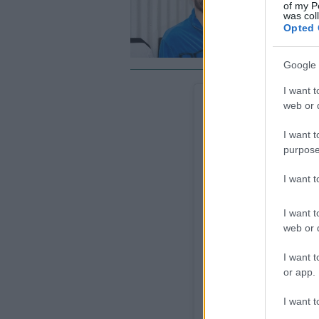
«
of my P
τ
was col
Opted 
Google 
I want t
web or d
I want t
purpose
I want 
I want t
web or d
I want t
or app.
I want t
Δείτε αυτή τη δημοσίευ