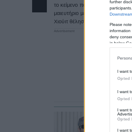
further disc
το κείμενο που συνόδευσε τη λεζ
participants
μαιευτήριο μέχρι την επιστροφή 
Downstream 
Χιούιτ θέλησε να μοιραστεί τη ν
Please note
information 
deny consent
in below Go
Persona
I want t
Opted 
I want t
Opted 
I want 
Advertis
CE
Opted 
Ο
I want t