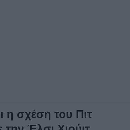
ι η σχέση του Πιτ
ε την Έλσι Χιούιτ