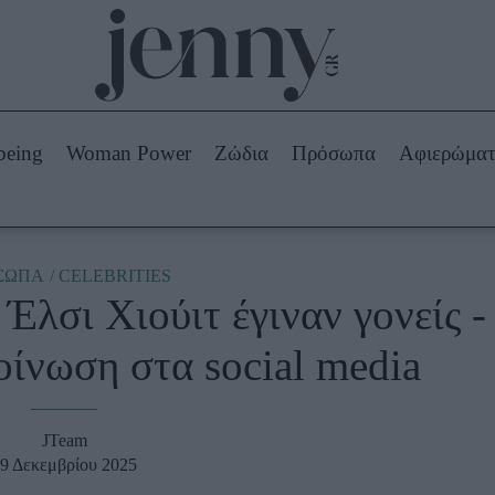
Beauty -
Ομορφιά
ABOUT US
ΔΙΑΦΗΜΙΣΤΕΙΤΕ
ΕΠΙΚΟΙΝΩΝΙΑ
being
Woman Power
Ζώδια
Πρόσωπα
Αφιερώμα
Skincare
ws
Μαλλιά - Νύχια
Μακιγιάζ
Beauty News
ΣΩΠΑ
CELEBRITIES
 Έλσι Χιούιτ έγιναν γονείς -
πα
Ζώδια
ίνωση στα social media
JTeam
9 Δεκεμβρίου 2025