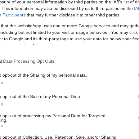
losure of your personal information by third parties on the IAB’s list of
άντα της ανάρτησής της. Από τις πρώτες στιγμές στο
. This information may also be disclosed by us to third parties on the
IA
στο σπίτι και την καινούργια καθημερινότητα, η Έλσι
Participants
that may further disclose it to other third parties.
έα πραγματικότητα στη ζωή της.
 that this website/app uses one or more Google services and may gath
including but not limited to your visit or usage behaviour. You may click 
 to Google and its third-party tags to use your data for below specifi
ogle consent section.
l Data Processing Opt Outs
o opt-out of the Sharing of my personal data.
In
o opt-out of the Sale of my Personal Data.
In
to opt-out of processing my Personal Data for Targeted
ing.
LEBRITIES
In
 Πιτ Ντέιβιντσον αποκάλυψε το ναρκωτικό που
o opt-out of Collection, Use, Retention, Sale, and/or Sharing