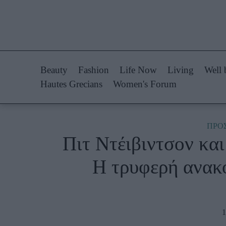
Life Now
Fashion
What's New
Shopping
Beauty
Fashion
Life Now
Living
Well 
Travel
Styling Tips
Hautes Grecians
Women's Forum
Culture
Fashion Ne
City Blogging
ΠΡΟ
Πιτ Ντέιβιντσον και
Woman Power
Πρόσω
Η τρυφερή ανακο
Parenting
Celebrities
Working Girl
Συνεντεύξεις
Real Women
Who
1
True Stories