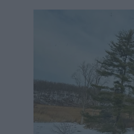
Ask the Gur
Success Stor
Αφιερώματα
ΒΟΞ
Hautes Grecians
Γάμος