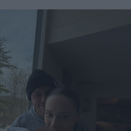
u
ies
Χωρίς Ταμπέλες
Market News