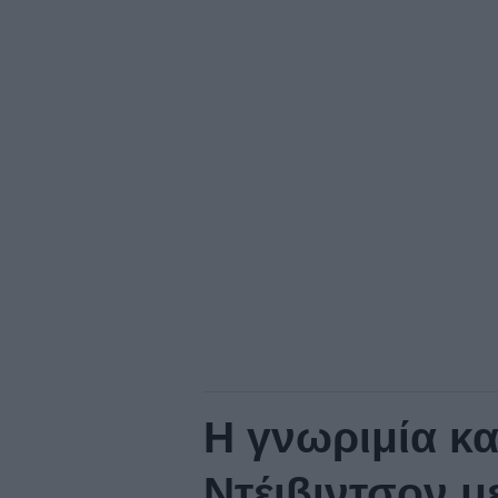
Η γνωριμία κα
Ντέιβιντσον μ