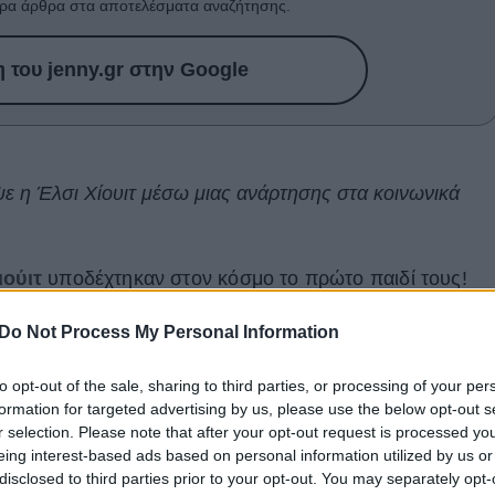
ρα άρθρα στα αποτελέσματα αναζήτησης.
του jenny.gr στην Google
 η Έλσι Χίουιτ μέσω μιας ανάρτησης στα κοινωνικά
ούιτ
υποδέχτηκαν στον κόσμο το πρώτο παιδί τους!
ε εκείνη, δημοσιεύοντας στον προσωπικό λογαριασμό
Do Not Process My Personal Information
από τις πρώτες ημέρες της κοινής ζωής τους. Το
ρίου, ωστόσο έκανε την αποκάλυψη στις 19,
to opt-out of the sale, sharing to third parties, or processing of your per
α από τους ακολούθους της.
formation for targeted advertising by us, please use the below opt-out s
r selection. Please note that after your opt-out request is processed y
τον κόσμο στις 12/12/2025. Το καλύτερό μου
eing interest-based ads based on personal information utilized by us or
disclosed to third parties prior to your opt-out. You may separately opt-
ίζω από αγάπη, ευγνωμοσύνη και απίστευτη χαρά», ήτα