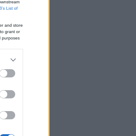
 downstream
B’s List of
er and store
to grant or
ed purposes