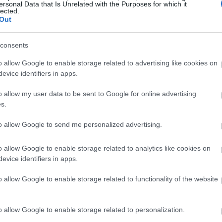
δεν μπορεί να κόψει», μετά την απεξάρτηση από
ersonal Data that Is Unrelated with the Purposes for which it
ην κεταμίνη
lected.
Out
consents
o allow Google to enable storage related to advertising like cookies on
evice identifiers in apps.
o allow my user data to be sent to Google for online advertising
s.
to allow Google to send me personalized advertising.
o allow Google to enable storage related to analytics like cookies on
evice identifiers in apps.
o allow Google to enable storage related to functionality of the website
o allow Google to enable storage related to personalization.
ση στο Instagram.