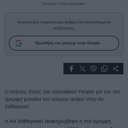
Celebrities
Φωτογραφία / People @jonnymarlow
Συνεντεύξεις
Who
Ανακαλύψτε περισσότερα άρθρα στα αποτελέσματα
True Stories
αναζήτησης.
Ask the Guru
Success Stories
Προσθήκη του jenny.gr στην Google
Ζώδια
Living
Deco
Ο ετήσιος τίτλος του περιοδικού People για την πιο
Cooking
όμορφη γυναίκα του κόσμου ανήκει στην Αν
Green
Χάθαγουεϊ.
Αφιερώματα
Η
Αν Χάθαγουεϊ
ανακηρύχθηκε η πιο όμορφη