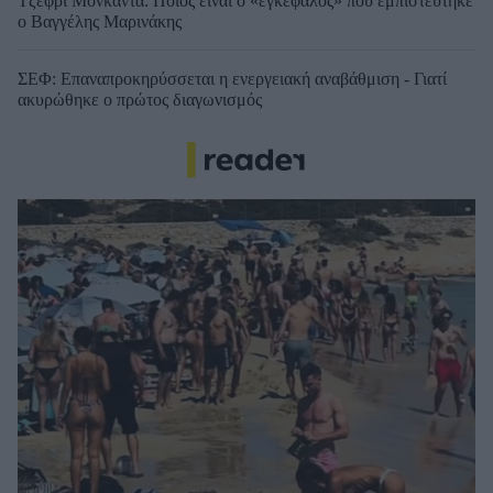
Τζέφρι Μονκαντά: Ποιος είναι ο «εγκέφαλος» που εμπιστεύτηκε
ο Βαγγέλης Μαρινάκης
ΣΕΦ: Επαναπροκηρύσσεται η ενεργειακή αναβάθμιση - Γιατί
ακυρώθηκε ο πρώτος διαγωνισμός