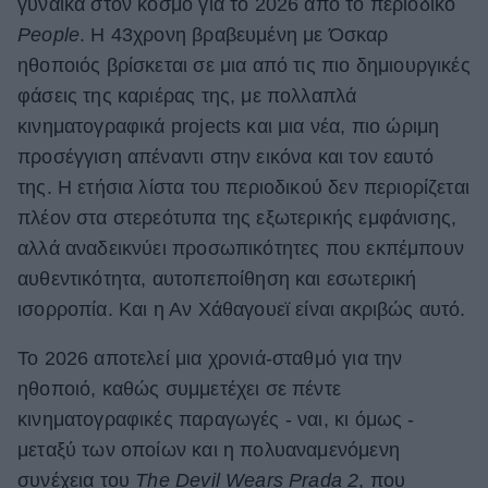
γυναίκα στον κόσμο για το 2026 από το περιοδικό
ΒΟΞ
People
. Η 43χρονη βραβευμένη με Όσκαρ
ηθοποιός βρίσκεται σε μια από τις πιο δημιουργικές
φάσεις της καριέρας της, με πολλαπλά
Χωρίς Ταμπέλες
κινηματογραφικά projects και μια νέα, πιο ώριμη
προσέγγιση απέναντι στην εικόνα και τον εαυτό
της. Η ετήσια λίστα του περιοδικού δεν περιορίζεται
Women's Forum
πλέον στα στερεότυπα της εξωτερικής εμφάνισης,
αλλά αναδεικνύει προσωπικότητες που εκπέμπουν
αυθεντικότητα, αυτοπεποίθηση και εσωτερική
Hautes Grecians
ισορροπία. Και η Αν Χάθαγουεϊ είναι ακριβώς αυτό.
Το 2026 αποτελεί μια χρονιά-σταθμό για την
Γάμος
ηθοποιό, καθώς συμμετέχει σε πέντε
κινηματογραφικές παραγωγές - ναι, κι όμως -
Market News
μεταξύ των οποίων και η πολυαναμενόμενη
συνέχεια του
The Devil Wears Prada 2
, που