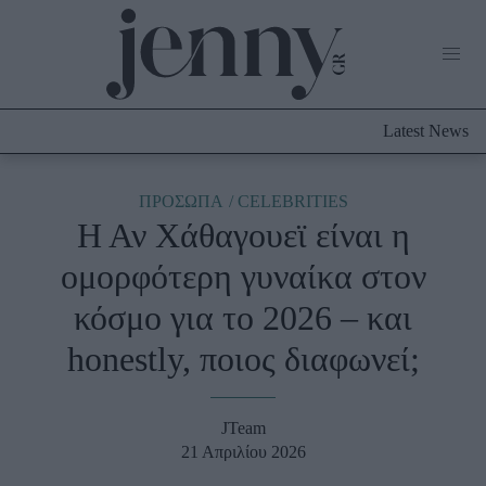
Life Now
What's New
Travel
Latest News
Culture
City Blogging
ABOUT US
ΔΙΑΦΗΜΙΣΤΕΙΤΕ
ΕΠΙΚΟΙΝΩΝΙΑ
ΠΡΟΣΩΠΑ
CELEBRITIES
Η Αν Χάθαγουεϊ είναι η
Fashion
ομορφότερη γυναίκα στον
Shopping
κόσμο για το 2026 – και
Styling Tips
Fashion News
honestly, ποιος διαφωνεί;
Beauty - Ομορφιά
JTeam
Skincare
21 Απριλίου 2026
Μαλλιά - Νύχια