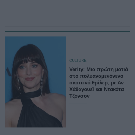
CULTURE
Verity: Mια πρώτη ματιά
στο πολυαναμενόνενο
σκοτεινό θρίλερ, με Αν
Χάθαγουεϊ και Ντακότα
Τζόνσον