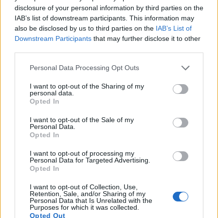
disclosure of your personal information by third parties on the
IAB’s list of downstream participants. This information may
also be disclosed by us to third parties on the
IAB’s List of
Downstream Participants
that may further disclose it to other
third parties.
Please note that this website/app uses one or more Google
Personal Data Processing Opt Outs
services and may gather and store information including but
not limited to your visit or usage behaviour. You may click to
I want to opt-out of the Sharing of my
personal data.
grant or deny consent to Google and its third-party tags to
Opted In
use your data for below specified purposes in below Google
consent section.
I want to opt-out of the Sale of my
Personal Data.
Opted In
I want to opt-out of processing my
Personal Data for Targeted Advertising.
Opted In
I want to opt-out of Collection, Use,
Retention, Sale, and/or Sharing of my
Personal Data that Is Unrelated with the
Purposes for which it was collected.
Opted Out