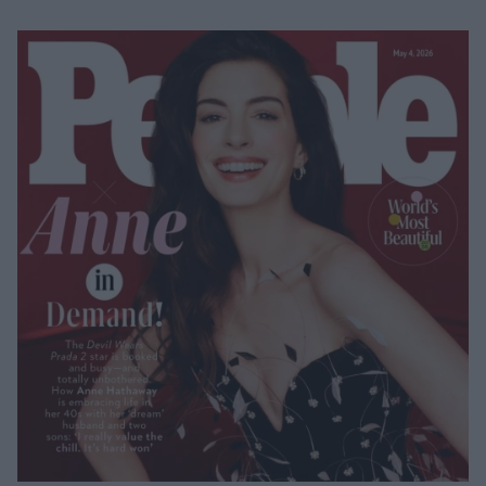
Μακιγιάζ
Beauty News
Well being
Ψυχολογία
Υγεία + Διατροφή
Σχέσεις & Σεξ
Fitness
Woman Power
Parenting
Working Girl
Real Women
Πρόσωπα