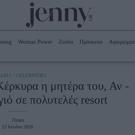
Beauty -
Ομορφιά
ABOUT US
ΔΙΑΦΗΜΙΣΤΕΙΤΕ
ΕΠΙΚΟΙΝΩΝΙΑ
being
Woman Power
Ζώδια
Πρόσωπα
Αφιερώμα
Skincare
ws
Μαλλιά - Νύχια
Μακιγιάζ
Beauty News
ΣΩΠΑ
CELEBRITIES
Κέρκυρα η μητέρα του, Αν -
πα
Ζώδια
γιό σε πολυτελές resort
JTeam
12 Ιουνίου 2026