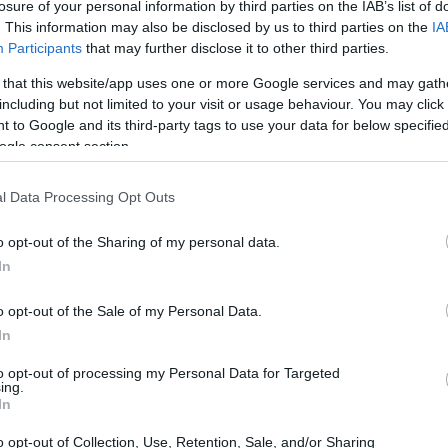
losure of your personal information by third parties on the IAB’s list of
νοντάς μας μια γεύση από τις ξέγνοιαστες ημέρες στο νησ
. This information may also be disclosed by us to third parties on the
IA
ισίνα, τις βουτιές στη θάλασσα, τις εξόδους και τα
Participants
that may further disclose it to other third parties.
ίνεται πως ενθουσιάστηκε με την Κέρκυρα.
 that this website/app uses one or more Google services and may gath
including but not limited to your visit or usage behaviour. You may click 
 to Google and its third-party tags to use your data for below specifi
ogle consent section.
l Data Processing Opt Outs
o opt-out of the Sharing of my personal data.
In
o opt-out of the Sale of my Personal Data.
In
to opt-out of processing my Personal Data for Targeted
ing.
In
LTURE
 Χάρι Στάιλς επιστρέφει στη ντισκο εποχή μέσα
o opt-out of Collection, Use, Retention, Sale, and/or Sharing