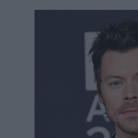
Ask the Gur
Success Stor
Αφιερώματα
ΒΟΞ
Hautes Grecians
Γάμος