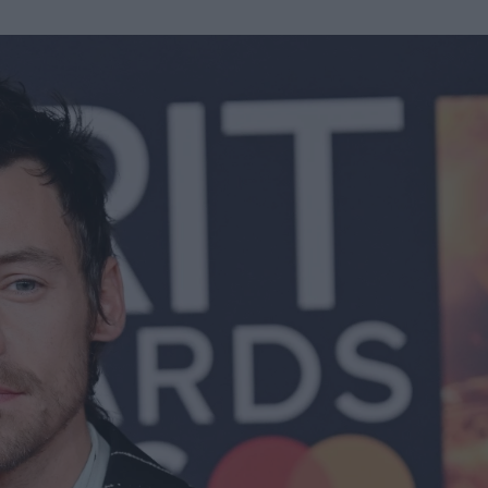
u
ies
Χωρίς Ταμπέλες
Market News