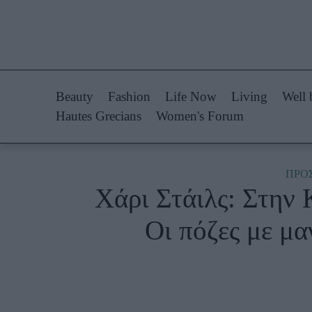
Life Now
Fashion
What's New
Shopping
Beauty
Fashion
Life Now
Living
Well 
Travel
Styling Tips
Hautes Grecians
Women's Forum
Culture
Fashion Ne
City Blogging
ΠΡΟ
Χάρι Στάιλς: Στην 
Woman Power
Πρόσω
Οι πόζες με μα
Parenting
Celebrities
Working Girl
Συνεντεύξεις
Real Women
Who
True Stories