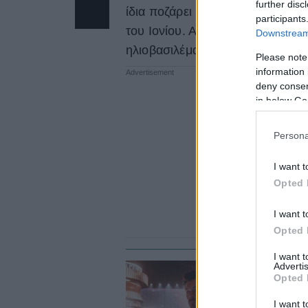
further disc
ίδια ποζάρει με το μαγιό της, δί
participants
του Ιονίου. Από τις πόζες στην π
Downstream 
ηλιοβασιλέματα, η Αν Τουίστ φα
Please note
information 
deny consent
in below Go
Persona
I want t
Opted 
I want t
Opted 
I want 
Advertis
Opted 
CU
Ο
I want t