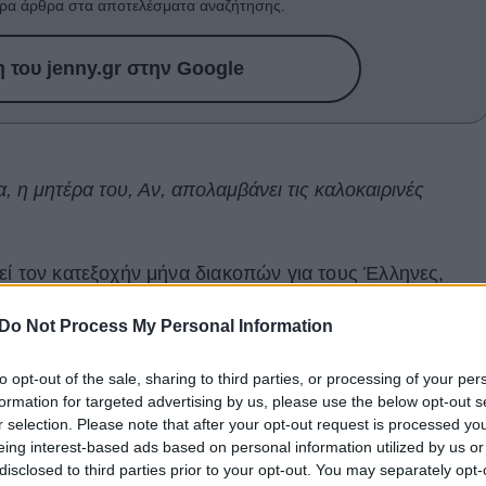
ρα άρθρα στα αποτελέσματα αναζήτησης.
του jenny.gr στην Google
α, η μητέρα του, Αν, απολαμβάνει τις καλοκαιρινές
εί τον κατεξοχήν μήνα διακοπών για τους Έλληνες,
α τους τουρίστες. Ήδη από τον Μάιο χιλιάδες επισκέπτες
Do Not Process My Personal Information
ι στα ελληνικά νησιά, απολαμβάνοντας τις διακοπές
ζιο. Ανάμεσά τους και η μητέρα του
Χάρι Στάιλς
,
Αν
to opt-out of the sale, sharing to third parties, or processing of your per
formation for targeted advertising by us, please use the below opt-out s
r selection. Please note that after your opt-out request is processed y
 για να περάσει ένα μέρος των διακοπών της, όπως
eing interest-based ads based on personal information utilized by us or
disclosed to third parties prior to your opt-out. You may separately opt-
 της στα social media. Στις εν λόγω φωτογραφίες, η