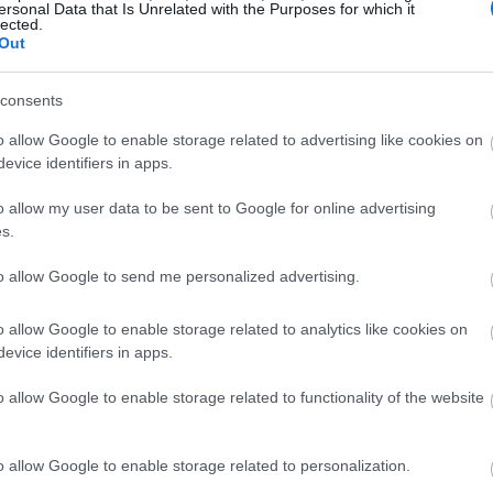
ersonal Data that Is Unrelated with the Purposes for which it
πό το νέο βίντεοκλιπ του «Dance no more»
lected.
Out
consents
Χάρι Στάιλς κάνει
o allow Google to enable storage related to advertising like cookies on
evice identifiers in apps.
ν Κέρκυρα
o allow my user data to be sent to Google for online advertising
s.
to allow Google to send me personalized advertising.
o allow Google to enable storage related to analytics like cookies on
evice identifiers in apps.
o allow Google to enable storage related to functionality of the website
o allow Google to enable storage related to personalization.