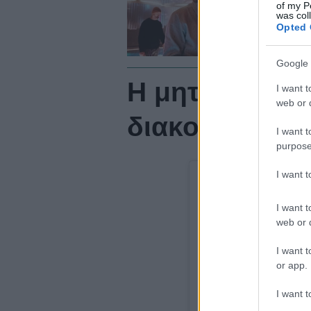
of my P
α
was col
Opted 
Google 
Η μητέρα του 
I want t
web or d
διακοπές στη
I want t
purpose
I want 
I want t
web or d
I want t
or app.
I want t