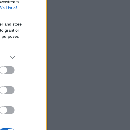
 downstream
ί
B’s List of
er and store
to grant or
ed purposes