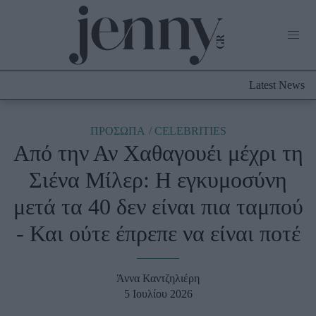
Life Now
What's New
Travel
Latest News
Culture
City Blogging
ABOUT US
ΔΙΑΦΗΜΙΣΤΕΙΤΕ
ΕΠΙΚΟΙΝΩΝΙΑ
ΠΡΟΣΩΠΑ
CELEBRITIES
Από την Αν Χαθαγουέι μέχρι τη
Fashion
Σιένα Μίλερ: Η εγκυμοσύνη
Shopping
μετά τα 40 δεν είναι πια ταμπού
Styling Tips
Fashion News
- Και ούτε έπρεπε να είναι ποτέ
Beauty - Ομορφιά
Άννα Καντζηλιέρη
Skincare
5 Ιουλίου 2026
Μαλλιά - Νύχια