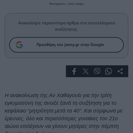
Celebrities
Φωτογραφίες / Getty Images
Συνεντεύξεις
Who
Ανακαλύψτε περισσότερα άρθρα στα αποτελέσματα
True Stories
αναζήτησης.
Ask the Guru
Success Stories
Προσθήκη του jenny.gr στην Google
Ζώδια
Living
Deco
Η ανακοίνωση της Αν Χαθαγουέι για την τρίτη
Cooking
εγκυμοσύνη της άνοιξε ξανά τη συζήτηση για το
Green
κεφάλαιο “μητρότητα μετά τα 40”. Και σύμφωνα με
έρευνες, όλο και περισσότερες γυναίκες τον 21ο
Αφιερώματα
αιώνα επιλέγουν να γίνουν μητέρες στην πέμπτη