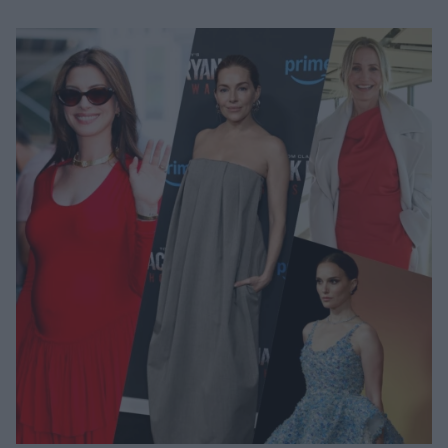
Μακιγιάζ
Beauty News
Well being
Ψυχολογία
Υγεία + Διατροφή
Σχέσεις & Σεξ
Fitness
Woman Power
Parenting
Working Girl
Real Women
Πρόσωπα