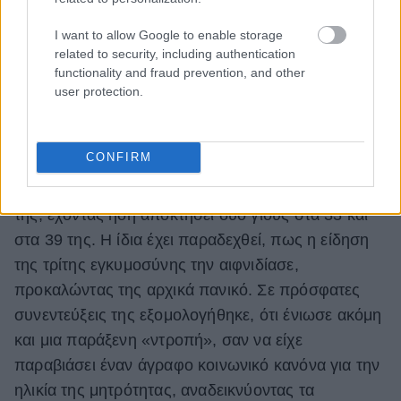
I want to allow Google to enable storage
related to security, including authentication
functionality and fraud prevention, and other
user protection.
SPLASH via Ideal Image
3. Κλερ Ντέινς
CONFIRM
Η Κλερ Ντέινς έγινε μητέρα για τρίτη φορά στα 44
της, έχοντας ήδη αποκτήσει δύο γιους στα 33 και
στα 39 της. Η ίδια έχει παραδεχθεί, πως η είδηση
της τρίτης εγκυμοσύνης την αιφνιδίασε,
προκαλώντας της αρχικά πανικό. Σε πρόσφατες
συνεντεύξεις της εξομολογήθηκε, ότι ένιωσε ακόμη
και μια παράξενη «ντροπή», σαν να είχε
παραβιάσει έναν άγραφο κοινωνικό κανόνα για την
ηλικία της μητρότητας, αναδεικνύοντας τα