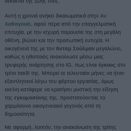
δεκαετία της ζωής τους.
ΒΟΞ
Αυτή η χρονιά ανήκει δικαιωματικά στην
Αν
Χαθαγουέι
, αφού πέρα από την επαγγελματική
Χωρίς Ταμπέλες
επιτυχία, με την ισχυρή παρουσία της στη μεγάλη
οθόνη, βιώνει και την προσωπική ευτυχία. Η
οικογένειά της με τον
Άνταμ Σούλμαν
μεγαλώνει,
Women's Forum
καθώς η ηθοποιός ανακοίνωσε μέσω μιας
τρυφερής ανάρτησης στο IG, πως είναι
έγκυος
στο
τρίτο παιδί της. Μπορεί οι τελευταίοι μήνες να ήταν
Hautes Grecians
εξαντλητικοί λόγω του φόρτου εργασίας, όμως
εκείνη κατάφερε να κρατήσει μυστική την είδηση
της
εγκυμοσύνης
της, προστατεύοντας το
Γάμος
χαρμόσυνο οικογενειακό γεγονός από τη
δημοσιότητα.
Market News
Με αφορμή, λοιπόν, την ανακοίνωση της τρίτης