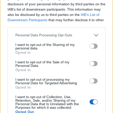
disclosure of your personal information by third parties on the
IAB’s list of downstream participants. This information may
also be disclosed by us to third parties on the
IAB’s List of
Downstream Participants
that may further disclose it to other
third parties.
Please note that this website/app uses one or more Google
Personal Data Processing Opt Outs
services and may gather and store information including but
not limited to your visit or usage behaviour. You may click to
I want to opt-out of the Sharing of my
personal data.
grant or deny consent to Google and its third-party tags to
Opted In
Getty Images
use your data for below specified purposes in below Google
2. Σιένα Μίλερ
consent section.
I want to opt-out of the Sale of my
Personal Data.
Opted In
Η Σιένα Μίλερ απέκτησε την πρώτη κόρη της,
I want to opt-out of processing my
Μάρλοου, στα 30 της, ενώ το δεύτερο παιδί της
Personal Data for Targeted Advertising.
Opted In
γεννήθηκε όταν εκείνη ήταν 41 ετών. Η ηθοποιός
έχει δηλώσει πως η δεύτερη εγκυμοσύνη ήταν μια
I want to opt-out of Collection, Use,
Retention, Sale, and/or Sharing of my
εντελώς διαφορετική εμπειρία, καθώς ένιωθε πιο
Personal Data that Is Unrelated with the
Purposes for which it was collected.
ώριμη και ήρεμη. Σε συνέντευξή της στο Glamour
Opted Out