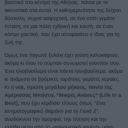
βιαστικά στο κέντρο της Αθήνας, πάντα με τα
ΒΟΞ
ακουστικά στα αυτιά. Η καθημερινότητα της δείχνει
δύσκολη, συχνά ασφυχτική, σε ένα σπίτι γεμάτο
ένταση, σε μια πόλη εχθρική και καυτή, σε έναν
Χωρίς Ταμπέλες
κόσμο χαοτικό, που έχει αποφασίσει ο ίδιος για τη
ζωή της.
Women's Forum
Όμως ένα παγωτό ξυλάκι έχει γεύση καλοκαιριού,
ακόμα κι όταν το σύμπαν συνωμοτεί εναντίον σου.
Ένα ηλιοβασίλεμα είναι πάντα ηλιοβασίλεμα, ακόμα
Hautes Grecians
κι ανάμεσα σε βρόμικες ταράτσες γεμάτες κεραίες.
Κι η
νέα, πρώτη μεγάλου μήκους, ταινία της
Αμέρισσας Μπάστα, “Μικρές Ανάσες” (Life in a
Γάμος
Beat),
που έχει κερδίσει τίτλους όπως
“Ένα
κινηματογραφικό διαμάντι για τη Γενιά Ζ”,
Market News
αναδεικνύει την ομορφιά, την ποίηση και την
ελπίδα μέσα από τη -φαινομενικά χαμένη- μάχη