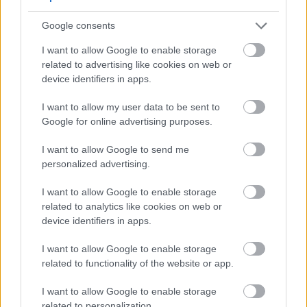
από μη προνομιακό background, εστιάζοντας στο
Google consents
πώς θα μπορούσαν -εάν θα μπορούσαν- να
I want to allow Google to enable storage
σπάσουν με ένα τρόπο τα στεγανά που τους
related to advertising like cookies on web or
επιβάλλονται και να έχουν ένα ξεκίνημα στη ζωή
device identifiers in apps.
τους, όπως οι ίδιοι και οι ίδιες ονειρεύονται.
I want to allow my user data to be sent to
Σίγουρα, τα ζητήματα που θίγονται στην ταινία -το
Google for online advertising purposes.
στεγαστικό αδιέξοδο στις σύγχρονες πόλεις, η
αντιμετώπιση των γυναικών στο εργασιακό
I want to allow Google to send me
personalized advertising.
περιβάλλον, η αυτοδιάθεση του γυναικείου
σώματος, η μητρότητα, οι οικογενειακές σχέσεις-
I want to allow Google to enable storage
related to analytics like cookies on web or
είναι σημαντικά και μας αφορούν πολύ, γι’ αυτό και
device identifiers in apps.
είναι στον πυρήνα της θεματικής μας.
I want to allow Google to enable storage
related to functionality of the website or app.
I want to allow Google to enable storage
related to personalization.