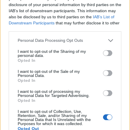
disclosure of your personal information by third parties on the
Ινσταγκραμικές γωνιές και τις
IAB’s list of downstream participants. This information may
also be disclosed by us to third parties on the
IAB’s List of
airbnb γειτονιές της, η πόλη των
Downstream Participants
that may further disclose it to other
πιο ξεχασμένων περιοχών του
third parties.
κέντρου, που για μένα έχουν τη
Please note that this website/app uses one or more Google
Personal Data Processing Opt Outs
services and may gather and store information including but
δική τους ομορφιά και ποίηση
not limited to your visit or usage behaviour. You may click to
I want to opt-out of the Sharing of my
personal data.
grant or deny consent to Google and its third-party tags to
Opted In
use your data for below specified purposes in below Google
Τι σε τράβηξε στην ιστορία μιας
consent section.
I want to opt-out of the Sale of my
Personal Data.
20χρονης, που προσπαθεί να
Opted In
επιβιώσει στη σύγχρονη Αθήνα;
I want to opt-out of processing my
Personal Data for Targeted Advertising.
Opted In
Α.Μ.:
Η Λένα, ο κεντρικός χαρακτήρας, είναι το
I want to opt-out of Collection, Use,
κορίτσι που θα μπορούσε να μένει -ή μάλλον
Retention, Sale, and/or Sharing of my
Personal Data that Is Unrelated with the
σίγουρα μένει- κάπου δίπλα μας. Ένιωσα ότι αξίζει
Purposes for which it was collected.
να φωτίσουμε μια ιστορία, που μιλάει για νέα παιδιά
Opted Out