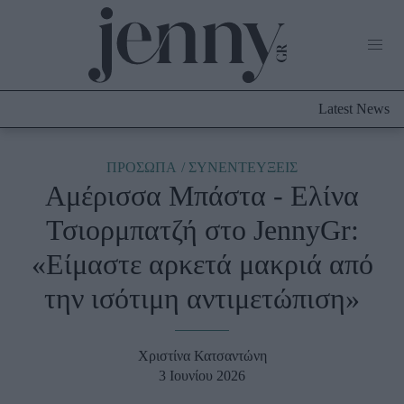
Life Now
What's New
Travel
Latest News
Culture
City Blogging
ABOUT US
ΔΙΑΦΗΜΙΣΤΕΙΤΕ
ΕΠΙΚΟΙΝΩΝΙΑ
ΠΡΟΣΩΠΑ
ΣΥΝΕΝΤΕΥΞΕΙΣ
Αμέρισσα Μπάστα - Ελίνα
Fashion
Τσιορμπατζή στο JennyGr:
Shopping
«Είμαστε αρκετά μακριά από
Styling Tips
Fashion News
την ισότιμη αντιμετώπιση»
Beauty - Ομορφιά
Χριστίνα Κατσαντώνη
Skincare
3 Ιουνίου 2026
Μαλλιά - Νύχια