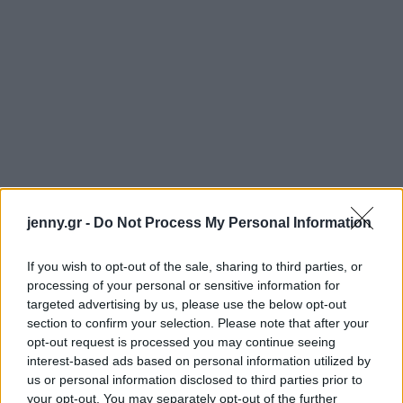
jenny.gr -
Do Not Process My Personal Information
If you wish to opt-out of the sale, sharing to third parties, or
processing of your personal or sensitive information for
targeted advertising by us, please use the below opt-out
section to confirm your selection. Please note that after your
opt-out request is processed you may continue seeing
interest-based ads based on personal information utilized by
Στις Μικρές Ανάσες πρωταγωνιστεί
us or personal information disclosed to third parties prior to
μια Αθήνα πέρα από τις
your opt-out. You may separately opt-out of the further