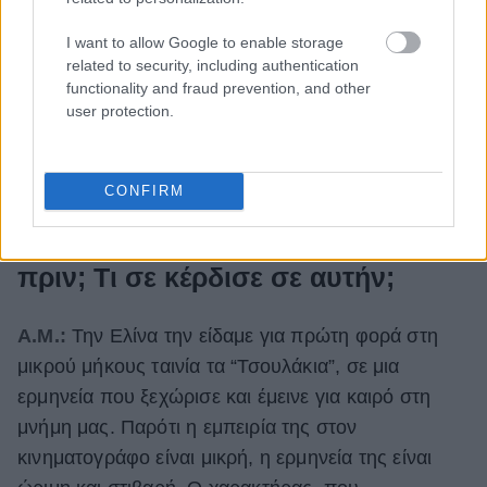
I want to allow Google to enable storage
related to security, including authentication
functionality and fraud prevention, and other
user protection.
CONFIRM
Αμέρισσα Μπάστα © Δημήτρης Μυλωνάς
Με την Ελίνα γνωριζόσασταν από
πριν; Τι σε κέρδισε σε αυτήν;
Α.Μ.:
Την Ελίνα την είδαμε για πρώτη φορά στη
μικρού μήκους ταινία τα “Τσουλάκια”, σε μια
ερμηνεία που ξεχώρισε και έμεινε για καιρό στη
μνήμη μας. Παρότι η εμπειρία της στον
κινηματογράφο είναι μικρή, η ερμηνεία της είναι