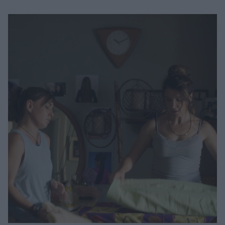
Μακιγιάζ
Beauty News
Well being
Ψυχολογία
Υγεία + Διατροφή
Σχέσεις & Σεξ
Fitness
Woman Power
Parenting
Working Girl
Real Women
Πρόσωπα