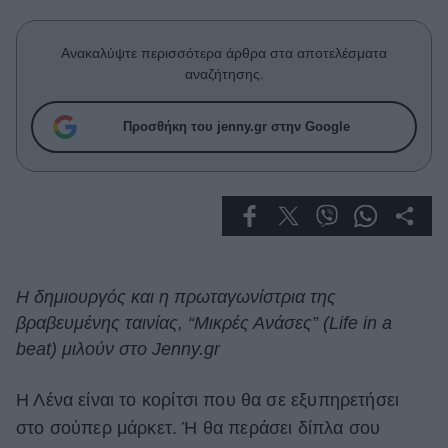
Celebrities
Συνεντεύξεις
Ανακαλύψτε περισσότερα άρθρα στα αποτελέσματα
Who
αναζήτησης.
True Stories
Ask the Guru
Προσθήκη του jenny.gr στην Google
Success Stories
Ζώδια
Living
Η δημιουργός και η πρωταγωνίστρια της
Deco
βραβευμένης ταινίας, “Μικρές Ανάσες” (Life in a
Cooking
beat) μιλούν στο Jenny.gr
Green
Η Λένα είναι το κορίτσι που θα σε εξυπηρετήσει
Αφιερώματα
στο σούπερ μάρκετ. Ή θα περάσει δίπλα σου