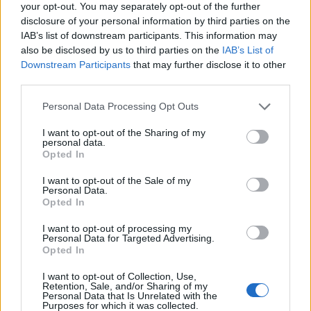
your opt-out. You may separately opt-out of the further
disclosure of your personal information by third parties on the
IAB’s list of downstream participants. This information may
also be disclosed by us to third parties on the
IAB’s List of
Downstream Participants
that may further disclose it to other
third parties.
Please note that this website/app uses one or more Google
Personal Data Processing Opt Outs
services and may gather and store information including but
not limited to your visit or usage behaviour. You may click to
I want to opt-out of the Sharing of my
personal data.
grant or deny consent to Google and its third-party tags to
Opted In
use your data for below specified purposes in below Google
consent section.
I want to opt-out of the Sale of my
Personal Data.
Κάντε
like
στη σελίδα μας στο
facebook
για να
Opted In
μαθαίνετε όλα τα νέα.
I want to opt-out of processing my
Personal Data for Targeted Advertising.
Opted In
I want to opt-out of Collection, Use,
Retention, Sale, and/or Sharing of my
ΔΙΑΒΑΖΟΝΤΑΙ ΤΩΡΑ
Personal Data that Is Unrelated with the
Purposes for which it was collected.