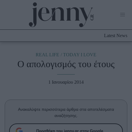
Life Now
What's New
Travel
Latest News
Culture
City Blogging
ABOUT US
ΔΙΑΦΗΜΙΣΤΕΙΤΕ
ΕΠΙΚΟΙΝΩΝΙΑ
REAL LIFE
TODAY I LOVE
Ο απολογισμός του έτους
Fashion
Shopping
1 Ιανουαρίου 2014
Styling Tips
Fashion News
Beauty - Ομορφιά
Ανακαλύψτε περισσότερα άρθρα στα αποτελέσματα
αναζήτησης.
Skincare
Μαλλιά - Νύχια
Προσθήκη του jenny.gr στην Google