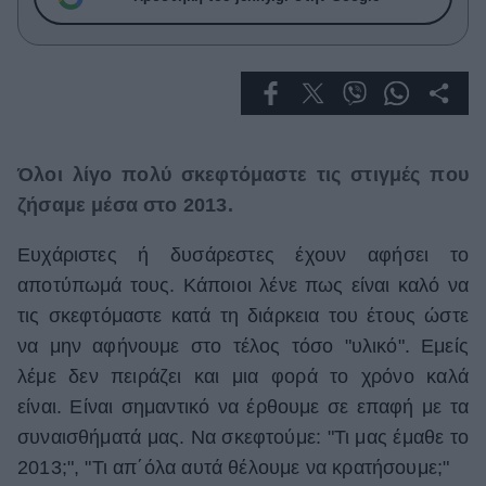
Μακιγιάζ
Beauty News
Well being
Ψυχολογία
Όλοι λίγο πολύ σκεφτόμαστε τις στιγμές που
Υγεία + Διατροφή
Σχέσεις & Σεξ
ζήσαμε μέσα στο 2013.
Fitness
Ευχάριστες ή δυσάρεστες έχουν αφήσει το
Woman Power
αποτύπωμά τους. Κάποιοι λένε πως είναι καλό να
τις σκεφτόμαστε κατά τη διάρκεια του έτους ώστε
Parenting
να μην αφήνουμε στο τέλος τόσο "υλικό". Εμείς
Working Girl
λέμε δεν πειράζει και μια φορά το χρόνο καλά
Real Women
είναι. Είναι σημαντικό να έρθουμε σε επαφή με τα
συναισθήματά μας. Να σκεφτούμε: "Τι μας έμαθε το
Πρόσωπα
2013;", "Τι απ΄όλα αυτά θέλουμε να κρατήσουμε;"