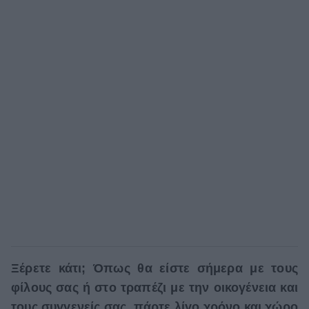
ΒΟΞ
Χωρίς Ταμπέλες
Women's Forum
Hautes Grecians
Γάμος
Ξέρετε κάτι; Όπως θα είστε σήμερα με τους
Market News
φίλους σας ή στο τραπέζι με την οικογένεια και
τους συγγενείς σας, πάρτε λίγο χρόνο και χώρο