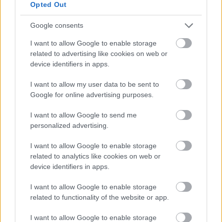
Opted Out
Google consents
Το gadget από τα IKEA που κοστίζει κάτω από 2
I want to allow Google to enable storage
ευρώ και θα βάλει σε τάξη το ντουλάπι της
related to advertising like cookies on web or
κουζίνας σου
device identifiers in apps.
I want to allow my user data to be sent to
3-3-3 rule: Ο κανόνας που θα αλλάξει τον τρόπο
Google for online advertising purposes.
που ντύνεσαι
I want to allow Google to send me
personalized advertising.
Όσοι μεγάλωσαν χωρίς κινητά, απέκτησαν 6
δεξιότητες ζωής που οι νέοι δεν θα μάθουν ποτέ
I want to allow Google to enable storage
related to analytics like cookies on web or
device identifiers in apps.
I want to allow Google to enable storage
related to functionality of the website or app.
TAGS
ΕΥΤΥΧΙΑ
ΑΓΚΑΛΙΑ
ΣΥΜΠΟΝΙΑ
ΧΑΔΙ
ΑΠΟΛΟΓΙΣΜΟΣ
I want to allow Google to enable storage