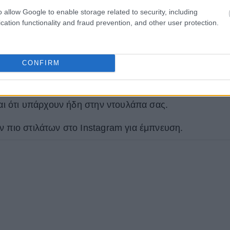
o allow Google to enable storage related to security, including
cation functionality and fraud prevention, and other user protection.
τουργεί σε τόσες πολλές περιπτώσεις αυτή τη στιγμή.
Αλλά το καλύτερο μέρος είναι ότι μπορείτε να
ε διαφορετικές γραμμές τζιν και σανδάλια και να
CONFIRM
ορετικές εμφανίσεις. Ένα φαρδύ τζιν με platform
άτινα flat σανδάλια και ένα όμορφο τοπ, είναι κομμάτια
ναι ότι υπάρχουν ήδη στην ντουλάπα σας.
ν πιο στιλάτων στο Instagram για έμπνευση.