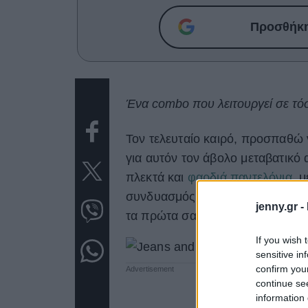
Προσθήκη 
Ένα combo που λειτουργεί σε τόσ
Τον τελευταίο καιρό, προσπαθώ ν
για αυτόν τον άβολο μεταβατικό 
πλεκτά και
φαρδιά παντελόνια
, 
συνδυασμός στον οποίο επιστρέφ
jenny.gr -
τα πρώτα σανδάλια.
If you wish 
sensitive in
confirm you
continue se
information 