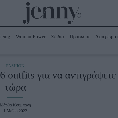
Beauty -
Ομορφιά
ABOUT US
ΔΙΑΦΗΜΙΣΤΕΙΤΕ
ΕΠΙΚΟΙΝΩΝΙΑ
being
Woman Power
Ζώδια
Πρόσωπα
Αφιερώμα
Skincare
ws
Μαλλιά - Νύχια
Μακιγιάζ
Beauty News
FASHION
6 outfits για να αντιγράψετε
πα
Ζώδια
τώρα
Μάρθα Κουμπάνη
1 Μαΐου 2022