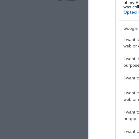
of my P
was col
Opted 
Google 
I want t
web or d
I want t
purpose
I want 
I want t
web or d
I want t
or app.
I want t