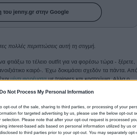
του jenny.gr στην Google
ες πολλές περιπτώσεις αυτή τη στιγμή.
α φτιάξω το τέλειο outfit για να φορέσω τώρα - ξέρετε,
ανοιξιάτικο καιρό-. Έχω δοκιμάσει σχεδόν τα πάντα. Απ
μέχρι
μίντι φορέματα
με trainers και κοστούμια. Αλλα ο
ω ξανά και ξανά είναι το αγαπημένο μου, άνετο τζιν με
Do Not Process My Personal Information
to opt-out of the sale, sharing to third parties, or processing of your per
formation for targeted advertising by us, please use the below opt-out s
r selection. Please note that after your opt-out request is processed y
eing interest-based ads based on personal information utilized by us or
disclosed to third parties prior to your opt-out. You may separately opt-