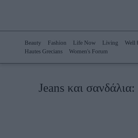
Life Now
Fashion
What's New
Shopping
Beauty
Fashion
Life Now
Living
Well 
Travel
Styling Tips
Hautes Grecians
Women's Forum
Culture
Fashion Ne
City Blogging
Jeans και σανδάλια: 
Woman Power
Πρόσω
Parenting
Celebrities
Working Girl
Συνεντεύξεις
Real Women
Who
True Stories