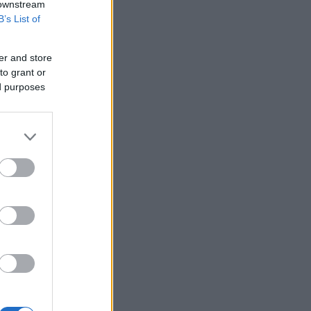
 downstream
B’s List of
er and store
to grant or
ed purposes
ν