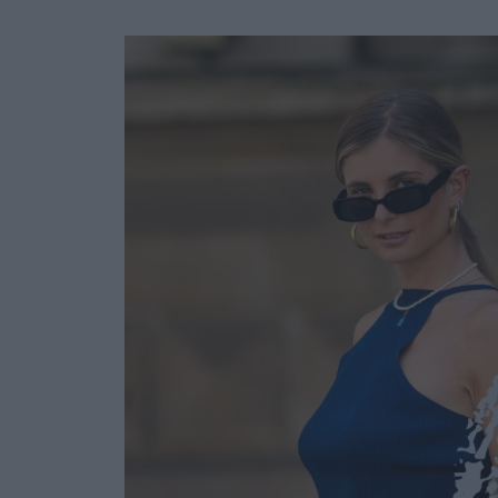
Ask the Gur
Success Stor
Αφιερώματα
ΒΟΞ
Hautes Grecians
Γάμος