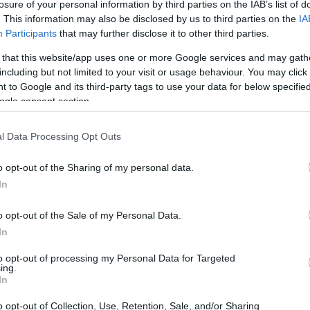
losure of your personal information by third parties on the IAB’s list of
. This information may also be disclosed by us to third parties on the
IA
Participants
that may further disclose it to other third parties.
 that this website/app uses one or more Google services and may gath
including but not limited to your visit or usage behaviour. You may click 
 to Google and its third-party tags to use your data for below specifi
ogle consent section.
l Data Processing Opt Outs
o opt-out of the Sharing of my personal data.
SHION
In
ρόβλεψη: To 2022 τα fashion girls θα απαρνηθού
ο τζιν τους για αυτό το παντελόνι
o opt-out of the Sale of my Personal Data.
In
to opt-out of processing my Personal Data for Targeted
ing.
In
o opt-out of Collection, Use, Retention, Sale, and/or Sharing