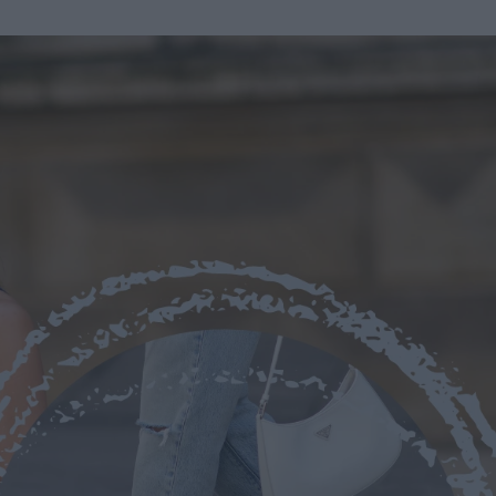
u
ies
Χωρίς Ταμπέλες
Market News