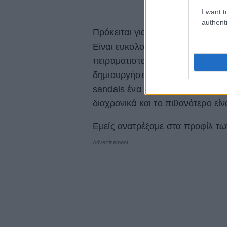
I want t
authenti
Πρόκειται για ένα combo που λει
Είναι ευκολοφόρετο και stylish. 
πειραματιστείτε και να συνδυάσετ
δημιουργήσετε τόσες πολλές διαφ
sandals ένα straight leg με δερμ
διαχρονικά και το πιθανότερο εί
Εμείς ανατρέξαμε στα προφίλ τω