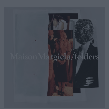
Μακιγιάζ
Beauty News
Well being
Ψυχολογία
Υγεία + Διατροφή
Σχέσεις & Σεξ
Fitness
Woman Power
Parenting
Working Girl
Real Women
Πρόσωπα