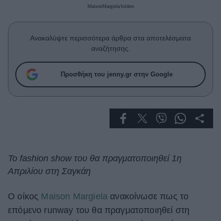
Celebrities
MaisonMargiela/folders
Συνεντεύξεις
Who
Ανακαλύψτε περισσότερα άρθρα στα αποτελέσματα
True Stories
αναζήτησης.
Ask the Guru
Success Stories
Προσθήκη του jenny.gr στην Google
Ζώδια
Living
Deco
Το fashion show του θα πραγματοποιηθεί 1η
Cooking
Απριλίου στη Σαγκάη
Green
Ο οίκος
Maison Margiela
ανακοίνωσε πως το
Αφιερώματα
επόμενο runway του θα πραγματοποιηθεί στη