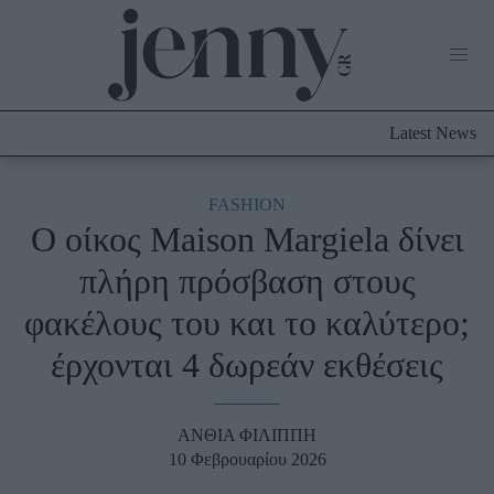
Life Now
What's New
Travel
Latest News
Culture
City Blogging
ABOUT US
ΔΙΑΦΗΜΙΣΤΕΙΤΕ
ΕΠΙΚΟΙΝΩΝΙΑ
FASHION
O οίκος Maison Margiela δίνει
Fashion
πλήρη πρόσβαση στους
Shopping
φακέλους του και το καλύτερο;
Styling Tips
Fashion News
έρχονται 4 δωρεάν εκθέσεις
Beauty - Ομορφιά
ΑΝΘΙΑ ΦΙΛΙΠΠΗ
Skincare
10 Φεβρουαρίου 2026
Μαλλιά - Νύχια