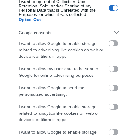
I want to opt-out of Collection, Use,
Retention, Sale, and/or Sharing of my
Personal Data that Is Unrelated with the
Purposes for which it was collected.
Opted Out
@Photo credits:
MaisonMargiela/folders
Google consents
I want to allow Google to enable storage
Αξίζει τέλος να πούμε πως, από σήμερα το link του
related to advertising like cookies on web or
MaisonMargiela/folders είναι προσβάσιμο
device identifiers in apps.
παγκοσμίως
, ενώ οι εσωτερικοί φάκελοι Dropbox
I want to allow my user data to be sent to
που χρησιμοποιεί η ομάδα του οίκου για την
Google for online advertising purposes.
αποθήκευση εικόνων, χρονοδιαγραμμάτων έργων,
δελτίων τύπου και άλλων εγγράφων εργασίας,
I want to allow Google to send me
personalized advertising.
δημοσιεύονται για πρώτη φορά και θα
ανανεώνονται με νέο υλικό καθημερινά και σε
I want to allow Google to enable storage
related to analytics like cookies on web or
πραγματικό χρόνο.
device identifiers in apps.
I want to allow Google to enable storage