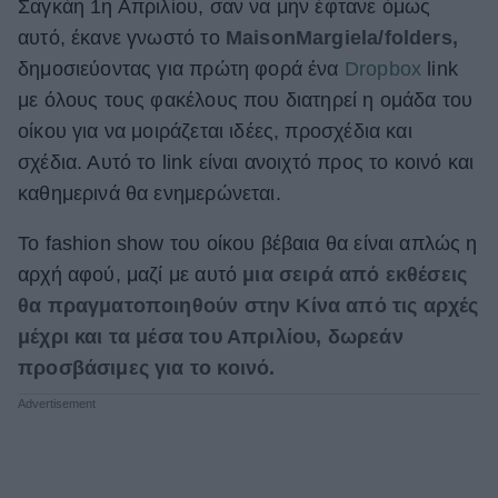
Σαγκάη 1η Απριλίου, σαν να μην έφτανε όμως
ΒΟΞ
αυτό, έκανε γνωστό το
MaisonMargiela/folders,
δημοσιεύοντας για πρώτη φορά ένα
Dropbox
link
με όλους τους φακέλους που διατηρεί η ομάδα του
Χωρίς Ταμπέλες
οίκου για να μοιράζεται ιδέες, προσχέδια και
σχέδια. Αυτό το link είναι ανοιχτό προς το κοινό και
καθημερινά θα ενημερώνεται.
Women's Forum
Το fashion show του οίκου βέβαια θα είναι απλώς η
αρχή αφού, μαζί με αυτό
μια σειρά από εκθέσεις
Hautes Grecians
θα πραγματοποιηθούν στην Κίνα από τις αρχές
μέχρι και τα μέσα του Απριλίου, δωρεάν
προσβάσιμες για το κοινό.
Γάμος
Market News