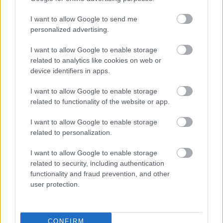
μας στο
Google News
για daily
I want to allow Google to send me
fashion inspo.
personalized advertising.
I want to allow Google to enable storage
related to analytics like cookies on web or
device identifiers in apps.
ΔΙΑΒΑΖΟΝΤΑΙ ΤΩΡΑ
I want to allow Google to enable storage
related to functionality of the website or app.
I want to allow Google to enable storage
related to personalization.
Οι μαμάκηδες του ζωδιακού: Αυτά τα ζώδια είναι
συνήθως κολλημένα στη μαμά τους
I want to allow Google to enable storage
related to security, including authentication
functionality and fraud prevention, and other
Τα 6 σημεία του σπιτιού που δεν χρειάζεται να
user protection.
καθαρίζεις κάθε εβδομάδα
3-3-3 rule: Ο κανόνας που θα αλλάξει τον τρόπο
CONFIRM