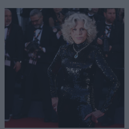
Μακιγιάζ
Beauty News
Well being
Ψυχολογία
Υγεία + Διατροφή
Σχέσεις & Σεξ
Fitness
Woman Power
Parenting
Working Girl
Real Women
Πρόσωπα