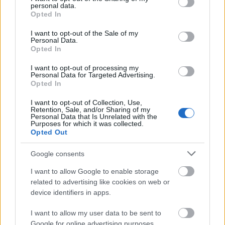
personal data.
grant or deny consent to Google and its third-party tags to
Opted In
use your data for below specified purposes in below Google
consent section.
I want to opt-out of the Sale of my
Personal Data.
Opted In
I want to opt-out of processing my
Personal Data for Targeted Advertising.
Opted In
I want to opt-out of Collection, Use,
Retention, Sale, and/or Sharing of my
Personal Data that Is Unrelated with the
Purposes for which it was collected.
Opted Out
Google consents
Jane Fonda/Getty Images
I want to allow Google to enable storage
related to advertising like cookies on web or
device identifiers in apps.
Η μόδα αλλάζει — και το JennyGr
I want to allow my user data to be sent to
είναι πάντα μπροστά. Ακολούθησέ
Google for online advertising purposes.