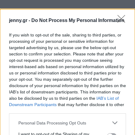
jenny.gr -
Do Not Process My Personal Information
If you wish to opt-out of the sale, sharing to third parties, or
processing of your personal or sensitive information for
targeted advertising by us, please use the below opt-out
section to confirm your selection. Please note that after your
opt-out request is processed you may continue seeing
interest-based ads based on personal information utilized by
us or personal information disclosed to third parties prior to
your opt-out. You may separately opt-out of the further
disclosure of your personal information by third parties on the
IAB’s list of downstream participants. This information may
also be disclosed by us to third parties on the
IAB’s List of
Downstream Participants
that may further disclose it to other
Δείτε την εμφάνιση της
third parties.
Please note that this website/app uses one or more Google
Τζέιν Φόντα:
Personal Data Processing Opt Outs
services and may gather and store information including but
not limited to your visit or usage behaviour. You may click to
I want to opt-out of the Sharing of my