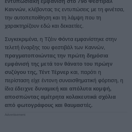
εντυπωσιακή εμφάνιση στο 79ο Φεστιβάλ
ΒΟΞ
Καννών
, κλέβοντας τις εντυπώσεις με τη φινέτσα,
την αυτοπεποίθηση και τη λάμψη που τη
χαρακτηρίζουν εδώ και δεκαετίες.
Χωρίς Ταμπέλες
Συγκεκριμένα, η Τζέιν Φόντα εμφανίστηκε στην
τελετή έναρξης του φεστιβάλ των Καννών,
Women's Forum
πραγματοποιώντας την πρώτη δημόσια
εμφάνισή της μετά τον θάνατο του πρώην
συζύγου της, Τέντ Τέρνερ
και, παρότι η
Hautes Grecians
περίσταση είχε έντονη συναισθηματική φόρτιση, η
ίδια
έδειχνε δυναμική και απόλυτα κομψή,
αποσπώντας αμέτρητα κολακευτικά σχόλια
Γάμος
από φωτογράφους και θαυμαστές.
Market News