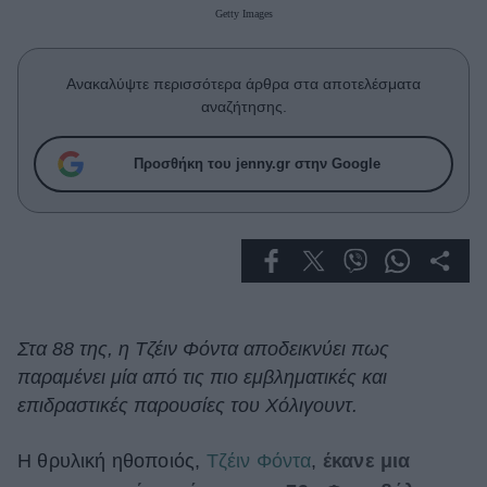
Celebrities
Getty Images
Συνεντεύξεις
Who
Ανακαλύψτε περισσότερα άρθρα στα αποτελέσματα
True Stories
αναζήτησης.
Ask the Guru
Success Stories
Προσθήκη του jenny.gr στην Google
Ζώδια
Living
Deco
Στα 88 της, η Τζέιν Φόντα αποδεικνύει πως
Cooking
παραμένει μία από τις πιο εμβληματικές και
Green
επιδραστικές παρουσίες του Χόλιγουντ.
Αφιερώματα
Η θρυλική ηθοποιός,
Τζέιν Φόντα
,
έκανε μια