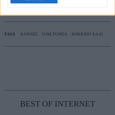
που ντύνεσαι
TAGS
ΚΑΝΝΕΣ
JANE FONDA
ΚΟΚΚΙΝΟ ΧΑΛΙ
BEST OF INTERNET