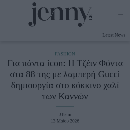
Life Now
What's New
Travel
Latest News
Culture
City Blogging
ABOUT US
ΔΙΑΦΗΜΙΣΤΕΙΤΕ
ΕΠΙΚΟΙΝΩΝΙΑ
FASHION
Για πάντα icon: Η Τζέιν Φόντα
Fashion
στα 88 της με λαμπερή Gucci
Shopping
δημιουργία στο κόκκινο χαλί
Styling Tips
Fashion News
των Καννών
Beauty - Ομορφιά
JTeam
Skincare
13 Μαΐου 2026
Μαλλιά - Νύχια