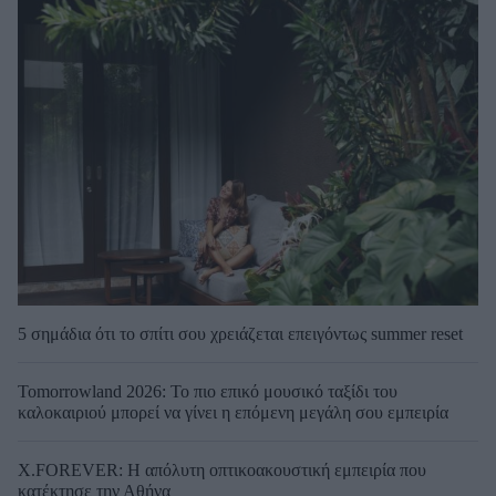
5 σημάδια ότι το σπίτι σου χρειάζεται επειγόντως summer reset
Tomorrowland 2026: Το πιο επικό μουσικό ταξίδι του
καλοκαιριού μπορεί να γίνει η επόμενη μεγάλη σου εμπειρία
X.FOREVER: Η απόλυτη οπτικοακουστική εμπειρία που
κατέκτησε την Αθήνα