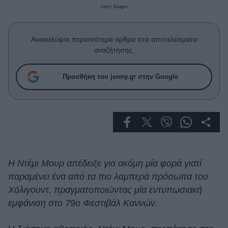
Celebrities
Getty Images
Συνεντεύξεις
Who
Ανακαλύψτε περισσότερα άρθρα στα αποτελέσματα
True Stories
αναζήτησης.
Ask the Guru
Success Stories
Προσθήκη του jenny.gr στην Google
Ζώδια
Living
Deco
Η Ντέμι Μουρ απέδειξε για ακόμη μία φορά γιατί
Cooking
παραμένει ένα από τα πιο λαμπερά πρόσωπα του
Green
Χόλιγουντ, πραγματοποιώντας μία εντυπωσιακή
εμφάνιση στο 79ο Φεστιβάλ Καννών.
Αφιερώματα