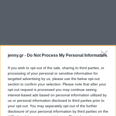
jenny.gr -
Do Not Process My Personal Information
Σε δηλώσεις της κατά τη διάρκεια του φεστιβάλ,
όπως διαβάζουμε στη Daily Mail,
η σταρ ανέφερε
If you wish to opt-out of the sale, sharing to third parties, or
πως νιώθει τεράστια χαρά και συγκίνηση που
processing of your personal or sensitive information for
βρίσκεται φέτος στις Κάννες με αυτόν τον
targeted advertising by us, please use the below opt-out
section to confirm your selection. Please note that after your
ρόλο.
opt-out request is processed you may continue seeing
Δες την εμφάνιση της Ντέμι Μουρ
interest-based ads based on personal information utilized by
us or personal information disclosed to third parties prior to
your opt-out. You may separately opt-out of the further
disclosure of your personal information by third parties on the