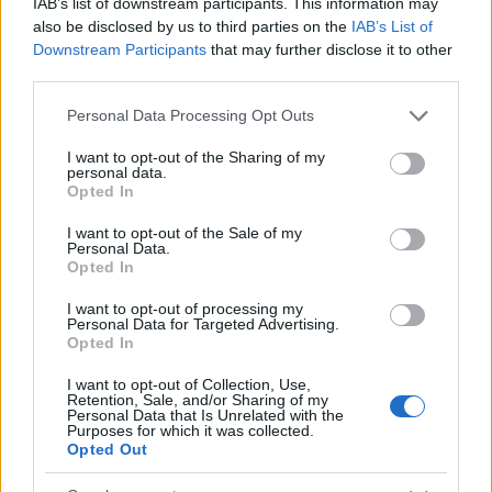
IAB’s list of downstream participants. This information may
also be disclosed by us to third parties on the
IAB’s List of
Downstream Participants
that may further disclose it to other
third parties.
Please note that this website/app uses one or more Google
Personal Data Processing Opt Outs
services and may gather and store information including but
not limited to your visit or usage behaviour. You may click to
I want to opt-out of the Sharing of my
personal data.
grant or deny consent to Google and its third-party tags to
Opted In
use your data for below specified purposes in below Google
consent section.
I want to opt-out of the Sale of my
Personal Data.
Opted In
I want to opt-out of processing my
Personal Data for Targeted Advertising.
Opted In
I want to opt-out of Collection, Use,
Retention, Sale, and/or Sharing of my
Personal Data that Is Unrelated with the
Purposes for which it was collected.
Opted Out