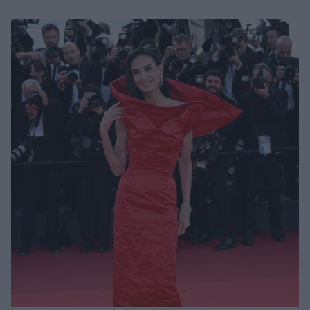
Μακιγιάζ
Beauty News
Well being
Ψυχολογία
Υγεία + Διατροφή
Σχέσεις & Σεξ
Fitness
Woman Power
Parenting
Working Girl
Real Women
Πρόσωπα