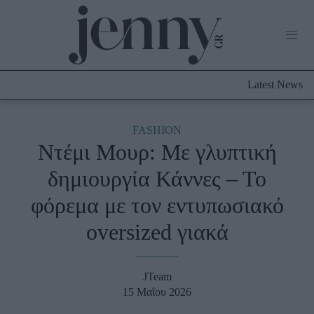
Life Now
What's New
Travel
Latest News
Culture
City Blogging
ABOUT US
ΔΙΑΦΗΜΙΣΤΕΙΤΕ
ΕΠΙΚΟΙΝΩΝΙΑ
FASHION
Ντέμι Μουρ: Με γλυπτική
Fashion
δημιουργία Κάννες – Το
Shopping
φόρεμα με τον εντυπωσιακό
Styling Tips
Fashion News
oversized γιακά
Beauty - Ομορφιά
JTeam
Skincare
15 Μαΐου 2026
Μαλλιά - Νύχια