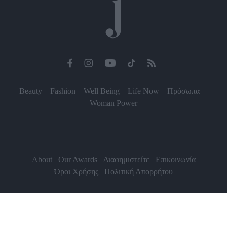
Beauty
Fashion
Well Being
Life Now
Πρόσωπα
Woman Power
About
Our Awards
Διαφημιστείτε
Επικοινωνία
Όροι Χρήσης
Πολιτική Απορρήτου
2026 Jenny.gr | All rights reserved