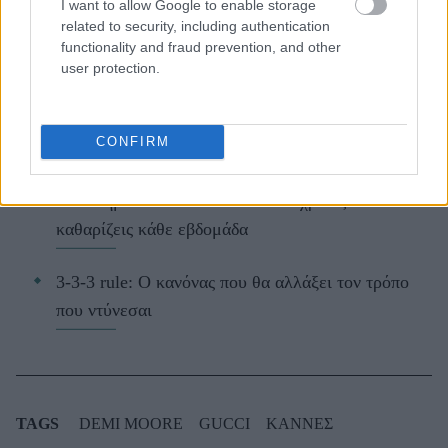
I want to allow Google to enable storage
ΔΙΑΒΑΖΟΝΤΑΙ ΤΩΡΑ
related to security, including authentication
functionality and fraud prevention, and other
user protection.
Οι μαμάκηδες του ζωδιακού: Αυτά τα ζώδια είναι
CONFIRM
συνήθως κολλημένα στη μαμά τους
Τα 6 σημεία του σπιτιού που δεν χρειάζεται να
καθαρίζεις κάθε εβδομάδα
3-3-3 rule: Ο κανόνας που θα αλλάξει τον τρόπο
που ντύνεσαι
TAGS
DEMI MOORE
GUCCI
ΚΑΝΝΕΣ