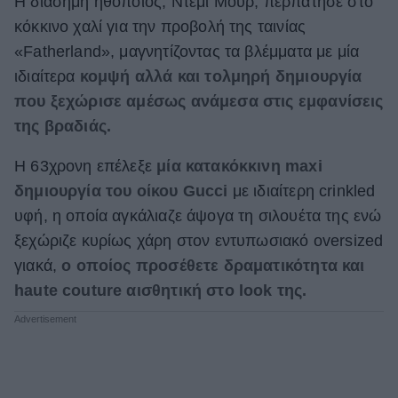
Η διάσημη ηθοποιός, Ντέμι Μουρ, περπάτησε στο
κόκκινο χαλί για την προβολή της ταινίας
ΒΟΞ
«Fatherland», μαγνητίζοντας τα βλέμματα με μία
ιδιαίτερα
κομψή αλλά και τολμηρή δημιουργία
Χωρίς Ταμπέλες
που ξεχώρισε αμέσως ανάμεσα στις εμφανίσεις
της βραδιάς.
Women's Forum
Η 63χρονη επέλεξε
μία κατακόκκινη maxi
δημιουργία του οίκου Gucci
με ιδιαίτερη crinkled
υφή, η οποία αγκάλιαζε άψογα τη σιλουέτα της ενώ
Hautes Grecians
ξεχώριζε κυρίως χάρη στον εντυπωσιακό oversized
γιακά,
ο οποίος προσέθετε δραματικότητα και
haute couture αισθητική στο look της.
Γάμος
Market News