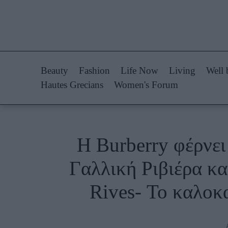
Life Now
Fashion
What's New
Shopping
Beauty
Fashion
Life Now
Living
Well 
Travel
Styling Tips
Hautes Grecians
Women's Forum
Culture
Fashion Ne
City Blogging
Η Burberry φέρνει
Woman Power
Πρόσω
Γαλλική Ριβιέρα κα
Parenting
Celebrities
Rives- Το καλοκα
Working Girl
Συνεντεύξεις
Real Women
Who
True Stories