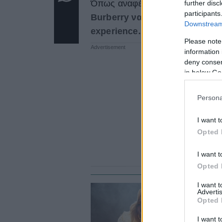
Όπως αναφέρεται και στο WWD, η
further disc
participants
Burberry να επεκτείνει την πα
Downstream 
experience.
Please note
information 
deny consent
in below Go
Persona
I want t
Opted 
I want t
Opted 
I want 
Advertis
FA
Opted 
Τ
κ
I want t