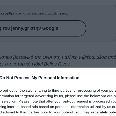
ρα άρθρα στα αποτελέσματα αναζήτησης.
του jenny.gr στην Google
ιστικό βρετανικό της DNA στη Γαλλική Ριβιέρα, μέσα απ
 στο ιστορικό Hôtel Belles Rives.
ίο στην περιοχή Cap d’Antibes
, γνωστό για τη
Do Not Process My Personal Information
. Scott Fitzgerald
, για αυτό το καλοκαίρι
to opt-out of the sale, sharing to third parties, or processing of your per
υς πιο πολυσυζητημένους fashion προορισμούς της
formation for targeted advertising by us, please use the below opt-out s
συνδυάζοντας τη χαλαρή κομψότητα της Μεσογείου
r selection. Please note that after your opt-out request is processed y
οίκου.
eing interest-based ads based on personal information utilized by us or
disclosed to third parties prior to your opt-out. You may separately opt-