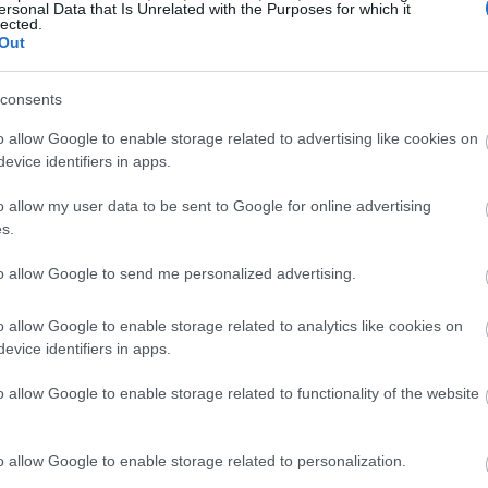
ersonal Data that Is Unrelated with the Purposes for which it
κινηματογραφική εμπειρία»
lected.
Out
consents
ρνει τη βρετανική
o allow Google to enable storage related to advertising like cookies on
evice identifiers in apps.
αλλική Ριβιέρα και στο
o allow my user data to be sent to Google for online advertising
 Belles Rives- Το
s.
to allow Google to send me personalized advertising.
ύνεται» στα μπλε
o allow Google to enable storage related to analytics like cookies on
evice identifiers in apps.
λοξένησε στο παρελθόν προσωπικότητες όπως
ο Ernest
o allow Google to enable storage related to functionality of the website
νειας Kennedy, έχει «ντυθεί» με το χαρακτηριστικό
ς, ξαπλώστρες, μαξιλάρια, ακόμη και ο αυθεντικός
 '20 έχουν επανασχεδιαστεί με
το iconic μοτίβο του
o allow Google to enable storage related to personalization.
ξενοδοχείου δεσπόζει το Burberry Cap d’Antibes.