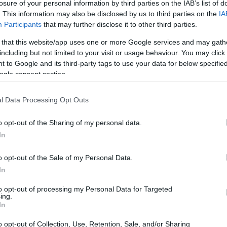
 συνεργασία αποτελεί μέρος της νέας στρατηγικής τη
losure of your personal information by third parties on the IAB’s list of
. This information may also be disclosed by us to third parties on the
IA
ρουσία της στον χώρο του luxury hospitality
Participants
that may further disclose it to other third parties.
 that this website/app uses one or more Google services and may gath
including but not limited to your visit or usage behaviour. You may click 
 to Google and its third-party tags to use your data for below specifi
ogle consent section.
l Data Processing Opt Outs
o opt-out of the Sharing of my personal data.
In
o opt-out of the Sale of my Personal Data.
In
to opt-out of processing my Personal Data for Targeted
ing.
SHION NEWS
In
α χίλια πρόσωπα της Έμα Τσάμπερλεϊν: Η νέα
αμπάνια του οίκου Mugler μοιάζει με μια
o opt-out of Collection, Use, Retention, Sale, and/or Sharing