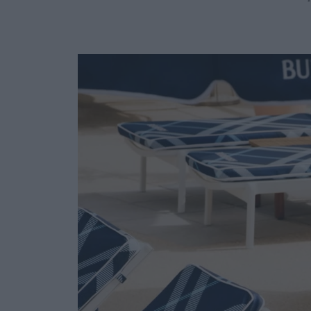
Ask the Gur
Success Stor
Αφιερώματα
ΒΟΞ
Hautes Grecians
Γάμος