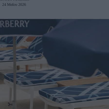
24 Μαΐου 2026
u
ies
Χωρίς Ταμπέλες
Market News