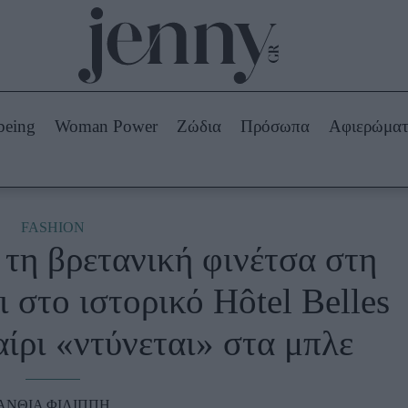
Beauty -
Ομορφιά
ABOUT US
ΔΙΑΦΗΜΙΣΤΕΙΤΕ
ΕΠΙΚΟΙΝΩΝΙΑ
being
Woman Power
Ζώδια
Πρόσωπα
Αφιερώμα
Skincare
ws
Μαλλιά - Νύχια
Μακιγιάζ
Beauty News
FASHION
 τη βρετανική φινέτσα στη
πα
Ζώδια
ι στο ιστορικό Hôtel Belles
ίρι «ντύνεται» στα μπλε
ΑΝΘΙΑ ΦΙΛΙΠΠΗ