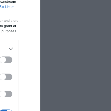
ς
 downstream
B’s List of
er and store
to grant or
ed purposes