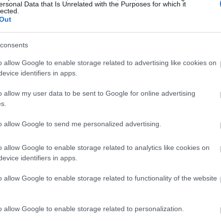
ersonal Data that Is Unrelated with the Purposes for which it
lected.
Out
consents
o allow Google to enable storage related to advertising like cookies on
evice identifiers in apps.
o allow my user data to be sent to Google for online advertising
s.
με έντονα χρώματα, που συνδυάζονται με διαχρονικά
to allow Google to send me personalized advertising.
ουάρ, όπως οι αλυσίδες γυαλιών, να κλέβουν την
o allow Google to enable storage related to analytics like cookies on
evice identifiers in apps.
o allow Google to enable storage related to functionality of the website
o allow Google to enable storage related to personalization.