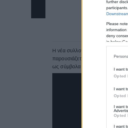
further disc
participants
Downstream 
Please note
information 
deny consent
in below Go
Η νέα συλλογή του Alessandro M
Persona
παρουσιάζεται με την γνωστή π
ως σύμβολα της ελευθερίας.
I want t
Opted 
I want t
Opted 
I want 
Advertis
Opted 
I want t