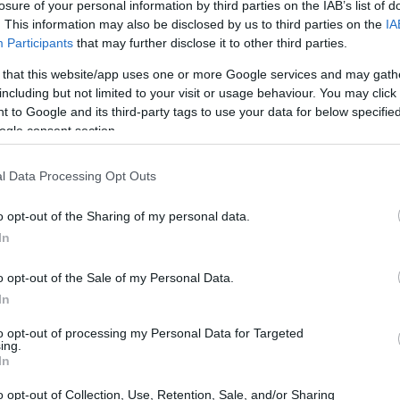
losure of your personal information by third parties on the IAB’s list of
. This information may also be disclosed by us to third parties on the
IA
Participants
that may further disclose it to other third parties.
 that this website/app uses one or more Google services and may gath
including but not limited to your visit or usage behaviour. You may click 
 to Google and its third-party tags to use your data for below specifi
ogle consent section.
ichele είναι σύνθεση του Έλληνα σκηνοθέτη και
l Data Processing Opt Outs
ρωτότυπη αισθητική και με πρωταγωνιστές άλογα
o opt-out of the Sharing of my personal data.
In
o opt-out of the Sale of my Personal Data.
In
to opt-out of processing my Personal Data for Targeted
ing.
In
o opt-out of Collection, Use, Retention, Sale, and/or Sharing