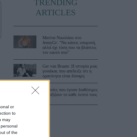
TRENDING
ARTICLES
Ματίνα Νικολάου στο
JennyGr: “Να κάνεις υπομονή,
αλλά όχι τόση που να βλάπτεις
τον εαυτό σου”
Ger van Braam: Η ιστορία μιας
γυναίκας που απέδειξε ότι η
ορατότητα είναι δύναμη
ε
3 ταινίες που έγιναν διαθέσιμες
και αξίζουν το κάθε λεπτό τους
sonal or
ection to
ou may
 personal
out of the