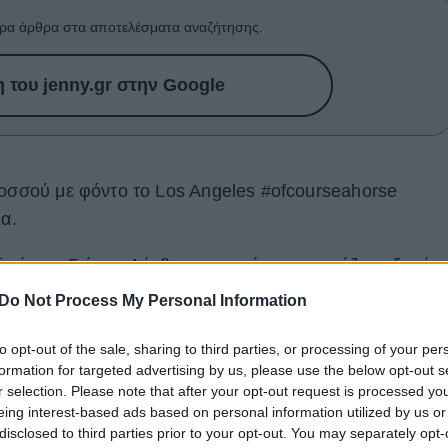
ρα άρθρα στα αποτελέσματα αναζήτησης.
του jenny.gr στην Google
λοσσού με φόντο το Los Angeles #οfcourseahorse
ια.
ικό μας Γιώργο Λάνθιμο, ο οποίος συνεργάζεται ξανά μ
ου αποτυπώνει με τον καλύτερο τρόπο την έννοια της
Do Not Process My Personal Information
ρουσιάστηκε κατά τη διάρκεια της επίδειξης μόδας.
to opt-out of the sale, sharing to third parties, or processing of your per
formation for targeted advertising by us, please use the below opt-out s
r selection. Please note that after your opt-out request is processed y
eing interest-based ads based on personal information utilized by us or
disclosed to third parties prior to your opt-out. You may separately opt-