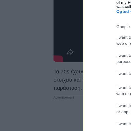
of my P
was col
Opted 
Google 
I want t
web or d
I want t
purpose
Τα 70s έχουν έντονη παρουσία, 
I want 
στοιχεία και τα υπερμεγέθη αξεσ
I want t
παράσταση.
web or d
I want t
or app.
I want t