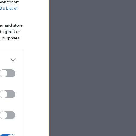
 downstream
B’s List of
er and store
to grant or
ed purposes