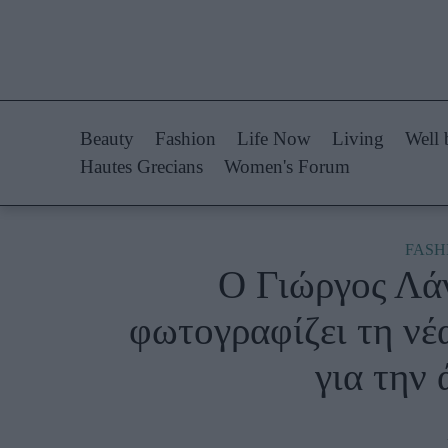
Life Now
Fashion
What's New
Shopping
Beauty
Fashion
Life Now
Living
Well 
Travel
Styling Tips
Hautes Grecians
Women's Forum
Culture
Fashion Ne
City Blogging
FASH
Ο Γιώργος Λάν
Woman Power
Πρόσω
φωτογραφίζει τη νέ
Parenting
Celebrities
για την 
Working Girl
Συνεντεύξεις
Real Women
Who
True Stories