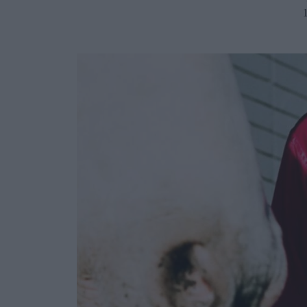
Ask the Gur
Success Stor
Αφιερώματα
ΒΟΞ
Hautes Grecians
Γάμος