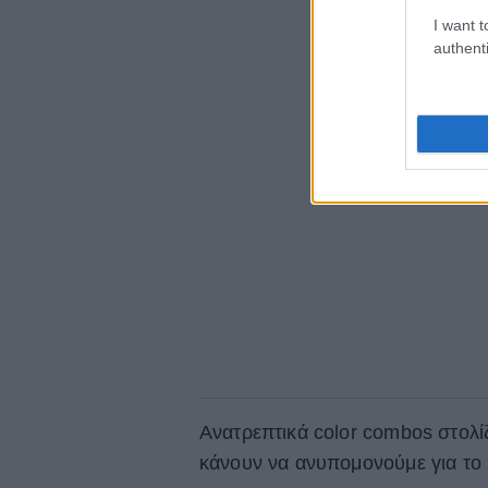
I want t
authenti
Ανατρεπτικά color combos στολί
κάνουν να ανυπομονούμε για το 