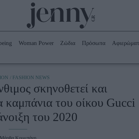
Beauty -
Ομορφιά
ABOUT US
ΔΙΑΦΗΜΙΣΤΕΙΤΕ
ΕΠΙΚΟΙΝΩΝΙΑ
being
Woman Power
Ζώδια
Πρόσωπα
Αφιερώμα
Skincare
ws
Μαλλιά - Νύχια
Μακιγιάζ
Beauty News
ION
FASHION NEWS
θιμος σκηνοθετεί και
πα
Ζώδια
α καμπάνια του οίκου Gucci
άνοιξη του 2020
Μάρθα Κουμπάνη