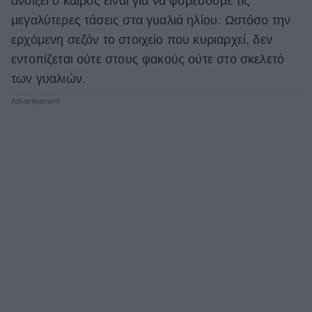
ανοίξει ο καιρός είναι για να φορέσουμε τις
μεγαλύτερες τάσεις στα γυαλιά ηλίου. Ωστόσο την
ΒΟΞ
ερχόμενη σεζόν το στοιχείο που κυριαρχεί, δεν
εντοπίζεται ούτε στους φακούς ούτε στο σκελετό
Χωρίς Ταμπέλες
των γυαλιών.
Women's Forum
Hautes Grecians
Γάμος
Market News