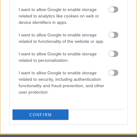
I want to allow Google to enable storage
related to analytics like cookies on web or
device identifiers in apps.
I want to allow Google to enable storage
related to functionality of the website or app.
Ακολουθήστε το
jenny.gr
στο
google
I want to allow Google to enable storage
news
και μάθετε τα πάντα γύρω από
related to personalization.
τις τάσεις της μόδας, τα τέλεια outfits
I want to allow Google to enable storage
και τα πιο hot fashion news.
related to security, including authentication
functionality and fraud prevention, and other
user protection.
ΔΙΑΒΑΖΟΝΤΑΙ ΤΩΡΑ
CONFIRM