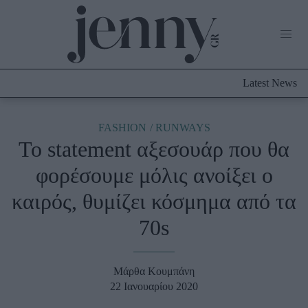
Life Now
What's New
Travel
Latest News
Culture
City Blogging
ABOUT US
ΔΙΑΦΗΜΙΣΤΕΙΤΕ
ΕΠΙΚΟΙΝΩΝΙΑ
FASHION
RUNWAYS
Το statement αξεσουάρ που θα
Fashion
φορέσουμε μόλις ανοίξει ο
Shopping
καιρός, θυμίζει κόσμημα από τα
Styling Tips
Fashion News
70s
Beauty - Ομορφιά
Μάρθα Κουμπάνη
Skincare
22 Ιανουαρίου 2020
Μαλλιά - Νύχια