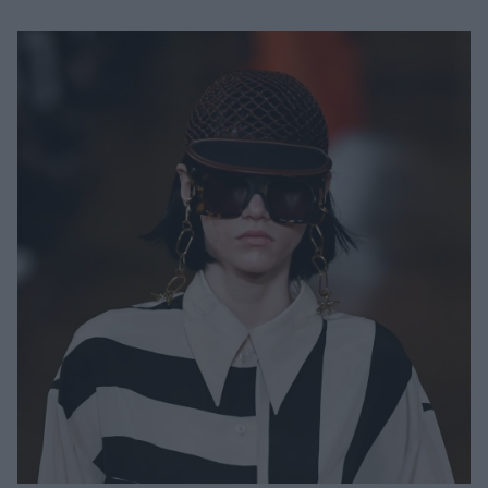
Μακιγιάζ
Beauty News
Well being
Ψυχολογία
Υγεία + Διατροφή
Σχέσεις & Σεξ
Fitness
Woman Power
Parenting
Working Girl
Real Women
Πρόσωπα