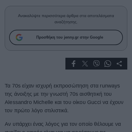
Celebrities
Συνεντεύξεις
Ανακαλύψτε περισσότερα άρθρα στα αποτελέσματα
Who
αναζήτησης.
True Stories
Ask the Guru
Προσθήκη του jenny.gr στην Google
Success Stories
Ζώδια
Living
Τα 70s είχαν ισχυρή εκπροσώπηση στα runways
Deco
της άνοιξης με την γνωστή 70s αισθητική του
Cooking
Alessandro Michelle και του οίκου Gucci να έχουν
Green
τον πρώτο λόγο στιλιστικά.
Αφιερώματα
Aν υπάρχει ένας λόγος για τον οποίο θέλουμε να