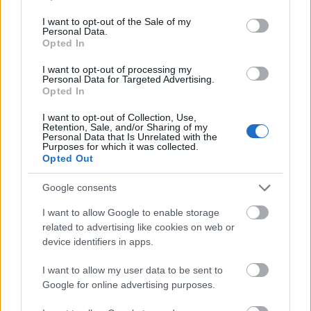
use your data for below specified purposes in below Google
consent section.
I want to opt-out of the Sale of my
Personal Data.
Opted In
I want to opt-out of processing my
Personal Data for Targeted Advertising.
Opted In
I want to opt-out of Collection, Use,
Retention, Sale, and/or Sharing of my
Personal Data that Is Unrelated with the
Purposes for which it was collected.
Opted Out
Google consents
4. Regatta - Ολόσωμο μαγιό polka dot -
Βρες το
εδώ
I want to allow Google to enable storage
related to advertising like cookies on web or
device identifiers in apps.
I want to allow my user data to be sent to
Google for online advertising purposes.