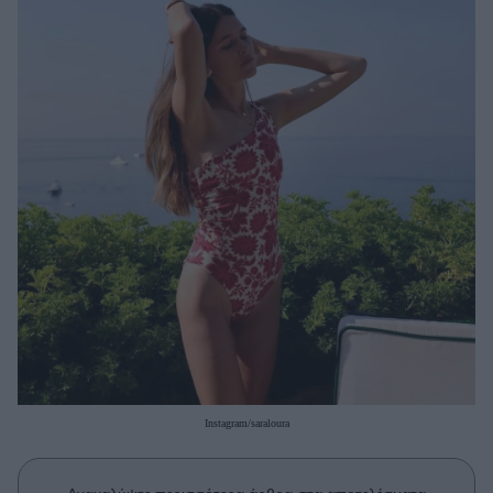
Μακιγιάζ
Beauty News
Well being
Ψυχολογία
Υγεία + Διατροφή
Σχέσεις & Σεξ
Fitness
Woman Power
Parenting
Working Girl
Real Women
Instagram/saraloura
Πρόσωπα