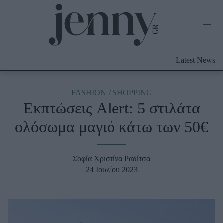
Life Now
What's New
Travel
Latest News
Culture
City Blogging
ABOUT US
ΔΙΑΦΗΜΙΣΤΕΙΤΕ
ΕΠΙΚΟΙΝΩΝΙΑ
FASHION
SHOPPING
Εκπτώσεις Alert: 5 στιλάτα
Fashion
ολόσωμα μαγιό κάτω των 50€
Shopping
Styling Tips
Fashion News
Σοφία Χριστίνα Ραδίτσα
24 Ιουλίου 2023
Beauty - Ομορφιά
Skincare
Μαλλιά - Νύχια