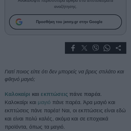
Ανακαλύψτε περισσότερα άρθρα στα αποτελέσματα
Celebrities
αναζήτησης.
Συνεντεύξεις
Who
Προσθήκη του jenny.gr στην Google
True Stories
Ask the Guru
Success Stories
Ζώδια
Γιατί ποιος είπε ότι δεν μπορείς να βρεις στιλάτο και
Living
φθηνό μαγιό;
Deco
Καλοκαίρι
και
εκπτώσεις
πάνε παρέα
.
Cooking
Καλοκαίρι και
μαγιό
πάνε παρέα. Άρα μαγιό και
Green
εκπτώσεις πάνε παρέα! Ναι, οι εκπτώσεις είναι εδώ
Αφιερώματα
και είναι πολύ καλές, ακόμα και σε εποχιακά
προϊόντα, όπως τα μαγιό.