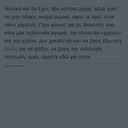
ΒΟΞ
Φυσικά και θα έχεις ήδη κάποια μαγιό, αλλά γιατί
να μην πάρεις ακόμα μερικά, αφού οι τιμές είναι
τόσο χαμηλές; Πριν φύγεις για τις διακοπές σου
Χωρίς Ταμπέλες
κάνε
μια τελευταία αγορά
, την οποία θα «χαρείς»
και του χρόνο. Δεν χρειάζεται καν να βγεις έξω στη
ζέστη
για να ψάξεις να βρεις την καλύτερη
Women's Forum
έκπτωση, εμείς είμαστε εδώ για σένα.
Hautes Grecians
Γάμος
Market News