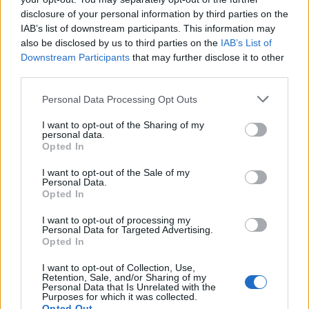
disclosure of your personal information by third parties on the
IAB’s list of downstream participants. This information may
also be disclosed by us to third parties on the
IAB’s List of
Downstream Participants
that may further disclose it to other
third parties.
Please note that this website/app uses one or more Google
Personal Data Processing Opt Outs
services and may gather and store information including but
not limited to your visit or usage behaviour. You may click to
I want to opt-out of the Sharing of my
personal data.
grant or deny consent to Google and its third-party tags to
Opted In
use your data for below specified purposes in below Google
consent section.
I want to opt-out of the Sale of my
Personal Data.
Opted In
I want to opt-out of processing my
Personal Data for Targeted Advertising.
Opted In
I want to opt-out of Collection, Use,
Retention, Sale, and/or Sharing of my
Personal Data that Is Unrelated with the
Purposes for which it was collected.
Opted Out