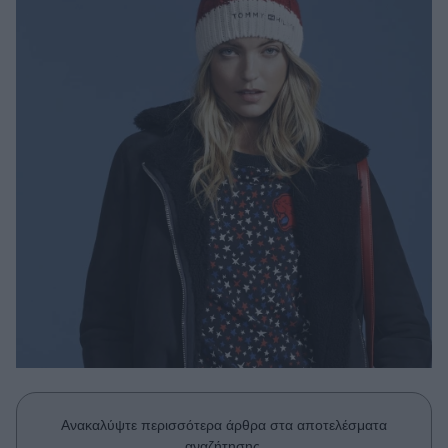
Μακιγιάζ
Beauty News
Well being
Ψυχολογία
Υγεία + Διατροφή
Σχέσεις & Σεξ
Fitness
Woman Power
Parenting
Working Girl
Real Women
Πρόσωπα
Ανακαλύψτε περισσότερα άρθρα στα αποτελέσματα
αναζήτησης.