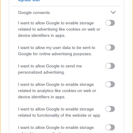
[gallery-717823]
Google consents
Με εμφανή
επαναστατική διάθεση
, βασικό
I want to allow Google to enable storage
related to advertising like cookies on web or
χαρακτηριστικό των '90s, η συγκεκριμένη κολεξιόν
device identifiers in apps.
«παίζει» με αντιθέσεις στα look, με oversize
αναλογίες και με αθλητικές επιρροές που χαρίζουν
I want to allow my user data to be sent to
Google for online advertising purposes.
ένα rock ‘n roll αποτέλεσμα, αναδεικνύοντας την
πιο τολμηρή και cool πλευρά μας.
I want to allow Google to send me
personalized advertising.
Η
Tommy Hilfiger
womenswear συλλογή είναι
I want to allow Google to enable storage
διαθέσιμη στα
καταστήματα Tommy Hilfiger
και
related to analytics like cookies on web or
σε επιλεγμένα σημεία πώλησης.
device identifiers in apps.
I want to allow Google to enable storage
related to functionality of the website or app.
I want to allow Google to enable storage