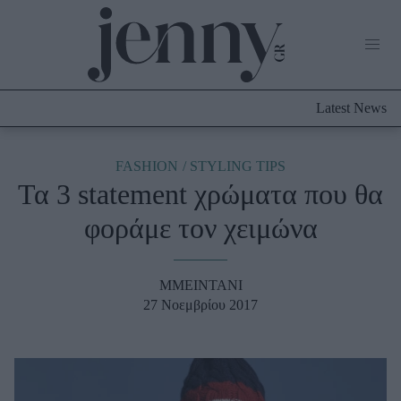
Life Now
What's New
Travel
Latest News
Culture
City Blogging
ABOUT US
ΔΙΑΦΗΜΙΣΤΕΙΤΕ
ΕΠΙΚΟΙΝΩΝΙΑ
FASHION
STYLING TIPS
Τα 3 statement χρώματα που θα
Fashion
φοράμε τον χειμώνα
Shopping
Styling Tips
Fashion News
MMEINTANI
27 Νοεμβρίου 2017
Beauty - Ομορφιά
Skincare
Μαλλιά - Νύχια