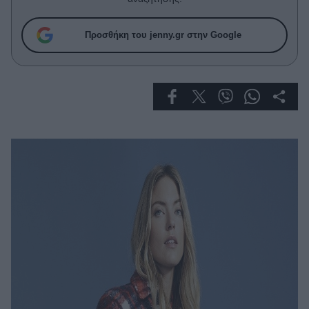
Celebrities
Συνεντεύξεις
Προσθήκη του jenny.gr στην Google
Who
True Stories
Ask the Guru
Success Stories
Ζώδια
Living
Deco
Cooking
Green
Αφιερώματα