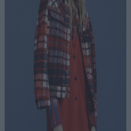
ΒΟΞ
Χωρίς Ταμπέλες
Women's Forum
Hautes Grecians
Γάμος
Market News