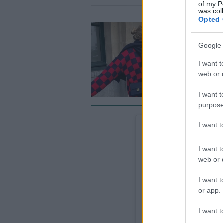
of my P
was col
Opted 
ST
Google 
Τ
φ
I want t
web or d
I want t
purpose
I want 
I want t
web or d
I want t
or app.
I want t