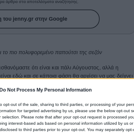
ρα άρθρα στα αποτελέσματα αναζήτησης.
του jenny.gr στην Google
αι το πιο πολυφορεμένο παπούτσι της σεζόν
ισθανόμαστε ότι είναι και πάλι Αύγουστος, αλλά η
είναι εδώ και σε κάποια φάση θα αρχίσει να μας δείχνει
, μπορεί τώρα να θέλεις να φοράς τα σανδάλια σου πριν
Do Not Process My Personal Information
ίτα, αλλά
αν θέλεις να ενσωματώσεις στο look σου
τ
ές οι καιρικές συνθήκες ενδείκνυνται.
to opt-out of the sale, sharing to third parties, or processing of your per
formation for targeted advertising by us, please use the below opt-out s
πτό ή χοντρό, θα κυριαρχήσουν στα
φθινοπωρινά
r selection. Please note that after your opt-out request is processed y
ρχίσεις να τις φοράς από τώρα. Είναι ένα εξαιρετικά
eing interest-based ads based on personal information utilized by us or
disclosed to third parties prior to your opt-out. You may separately opt-
ποίο
ταιριάζει με -σχεδόν- όλα τα κομμάτια
μιας