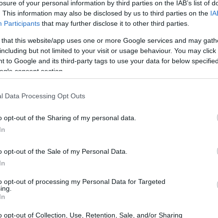
losure of your personal information by third parties on the IAB’s list of
πρόσωπη σε πάρα πολλές περιστάσεις. Η
δερμάτινη
. This information may also be disclosed by us to third parties on the
IA
λλά και η βελούδινη ή σατέν ή καστόρινη επίσης είναι
Participants
that may further disclose it to other third parties.
πωρο την φοράς με γυμνό πόδι και τον χειμώνα μπορείς
 that this website/app uses one or more Google services and may gath
ι καλσόν, για πιο δημιουργικό styling και προστασία
including but not limited to your visit or usage behaviour. You may click 
 to Google and its third-party tags to use your data for below specifi
στα
θα βρεις αρκετούς τρόπους για να σετάρεις τις
ogle consent section.
νόπωρο
, με λίγη βοήθεια από τις «φίλες» μας στο
l Data Processing Opt Outs
o opt-out of the Sharing of my personal data.
In
o opt-out of the Sale of my Personal Data.
In
to opt-out of processing my Personal Data for Targeted
ing.
In
o opt-out of Collection, Use, Retention, Sale, and/or Sharing