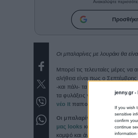
Ανακαλύψτε περισσότε
Προσθήκη 
Οι μπαλαρίνες με λουράκι θα είν
Μπορεί τις τελευταίες μέρες να α
αλήθεια είναι πως ο Σεπτέμβρης 
-και πάλι- τα «δόντια» του. Ναι
jenny.gr -
τα φυλάξεις για τα καλά στη σοφ
νέο It
παπούτσι
, ακόμα και αυτ
If you wish 
sensitive in
Οι μπαλαρίνες με λουράκι, λε
confirm you
μας looks
και ναι, μπορείς να α
continue se
information 
κομψό και άνετο παπούτσι, το ο