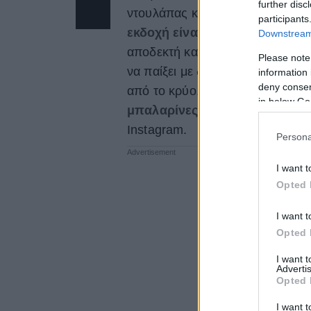
further disc
ντουλάπας και σε βγάζει ασπρο
participants
εκδοχή είναι και η πιο cool
, α
Downstream 
αποδεκτή και στιλάτη. Το φθινό
Please note
να παίξει με διάφορες κάλτσες κα
information 
deny consent
από το κρύο. Στην παρακάτω λί
in below Go
μπαλαρίνες σου αυτό το φθι
Instagram.
Persona
I want t
Opted 
I want t
Opted 
I want 
Advertis
Opted 
I want t