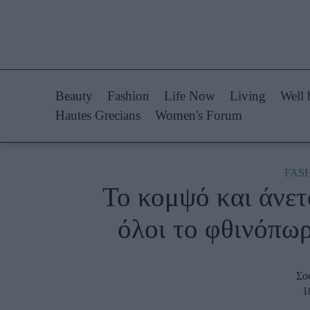
Life Now
Fashion
What's New
Shopping
Beauty
Fashion
Life Now
Living
Well 
Travel
Styling Tips
Hautes Grecians
Women's Forum
Culture
Fashion Ne
City Blogging
FAS
Το κομψό και άνετ
Woman Power
Πρόσω
όλοι το φθινόπωρο
Parenting
Celebrities
Working Girl
Συνεντεύξεις
Σο
Real Women
Who
1
True Stories