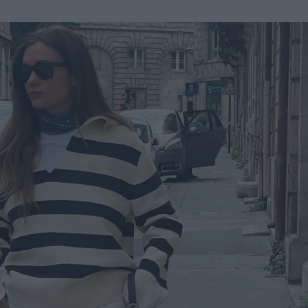
u
ies
Χωρίς Ταμπέλες
Market News