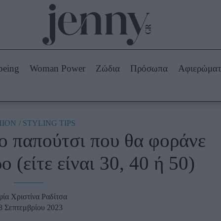
Beauty -
Ομορφιά
ABOUT US
ΔΙΑΦΗΜΙΣΤΕΙΤΕ
ΕΠΙΚΟΙΝΩΝΙΑ
being
Woman Power
Ζώδια
Πρόσωπα
Αφιερώμα
Skincare
ws
Μαλλιά - Νύχια
Μακιγιάζ
Beauty News
HION
STYLING TIPS
ο παπούτσι που θα φοράνε
πα
Ζώδια
 (είτε είναι 30, 40 ή 50)
φία Χριστίνα Ραδίτσα
8 Σεπτεμβρίου 2023