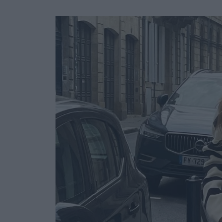
Ask the Gur
Success Stor
Αφιερώματα
ΒΟΞ
Hautes Grecians
Γάμος