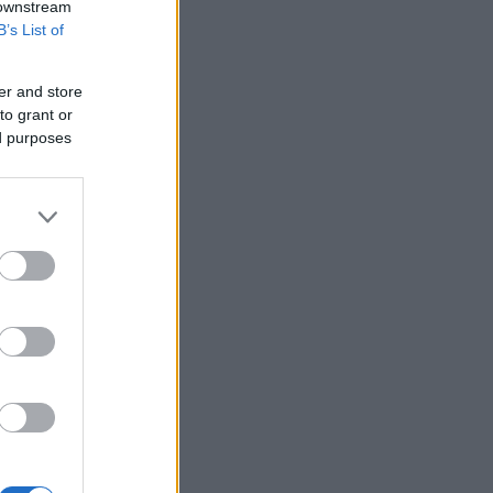
 downstream
B’s List of
er and store
to grant or
ed purposes