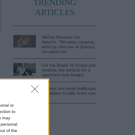
TRENDING
ARTICLES
Ματίνα Νικολάου στο
JennyGr: “Να κάνεις υπομονή,
αλλά όχι τόση που να βλάπτεις
τον εαυτό σου”
Ger van Braam: Η ιστορία μιας
γυναίκας που απέδειξε ότι η
ορατότητα είναι δύναμη
3 ταινίες που έγιναν διαθέσιμες
ο
και αξίζουν το κάθε λεπτό τους
sonal or
ection to
ou may
 personal
out of the