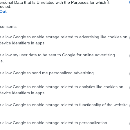
ersonal Data that Is Unrelated with the Purposes for which it
lected.
Out
YLING TIPS
consents
α μόνα παπούτσια που θα φορέσουμε τη σεζόν
θινόπωρο/χειμώνας 2023
o allow Google to enable storage related to advertising like cookies on
evice identifiers in apps.
o allow my user data to be sent to Google for online advertising
s.
to allow Google to send me personalized advertising.
o allow Google to enable storage related to analytics like cookies on
evice identifiers in apps.
o allow Google to enable storage related to functionality of the website
o allow Google to enable storage related to personalization.