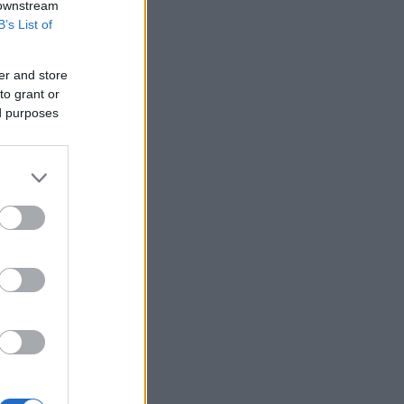
 downstream
B’s List of
er and store
to grant or
ed purposes
a