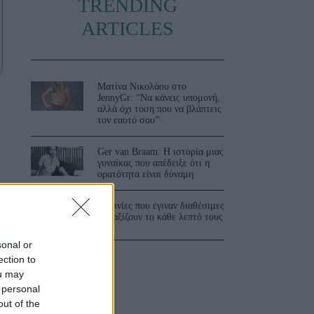
TRENDING
ARTICLES
Ματίνα Νικολάου στο
JennyGr: “Να κάνεις υπομονή,
αλλά όχι τόση που να βλάπτεις
τον εαυτό σου”
Ger van Braam: Η ιστορία μιας
γυναίκας που απέδειξε ότι η
ορατότητα είναι δύναμη
υ
3 ταινίες που έγιναν διαθέσιμες
και αξίζουν το κάθε λεπτό τους
sonal or
ection to
ou may
 personal
out of the