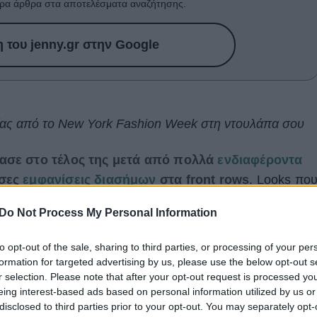
ρα άρθρα στα αποτελέσματα αναζήτησης.
του jenny.gr στην Google
είας από το New York Fashion Week στη ντουλάπα σου
ασε στο τέλος της μετά από πολλά
ενδιαφέροντα
υσες
εμφανίσεις διασήμων
στα front rows
. Looks πο
λλοντικές γκαρνταρόμπες και τρόπους να
Do Not Process My Personal Information
σεις
στις σημερινές μας ντουλάπες
. Χρώματα, γραμμές,
ις πασαρέλες και δημιούργησαν
5 fashion trends, που
to opt-out of the sale, sharing to third parties, or processing of your per
όνου, αλλά και σήμερα
. Ας τις δούμε αναλυτικά στην
formation for targeted advertising by us, please use the below opt-out s
r selection. Please note that after your opt-out request is processed y
eing interest-based ads based on personal information utilized by us or
ooks
disclosed to third parties prior to your opt-out. You may separately opt-