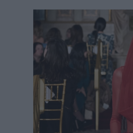
Ask the Gur
Success Stor
Αφιερώματα
ΒΟΞ
Hautes Grecians
Γάμος