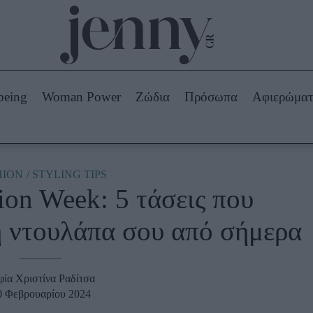
Beauty -
Ομορφιά
ABOUT US
ΔΙΑΦΗΜΙΣΤΕΙΤΕ
ΕΠΙΚΟΙΝΩΝΙΑ
being
Woman Power
Ζώδια
Πρόσωπα
Αφιερώμα
Skincare
ws
Μαλλιά - Νύχια
Μακιγιάζ
Beauty News
HION
STYLING TIPS
on Week: 5 τάσεις που
πα
Ζώδια
η ντουλάπα σου από σήμερα
φία Χριστίνα Ραδίτσα
0 Φεβρουαρίου 2024