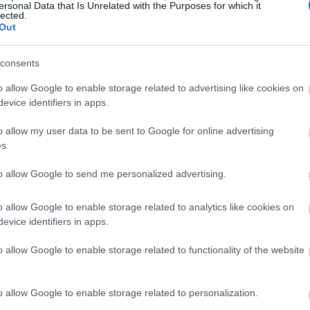
indikoglou μέχρι τον σάλο που προκάλεσε το
ersonal Data that Is Unrelated with the Purposes for which it
lected.
how της Edem
Out
consents
o allow Google to enable storage related to advertising like cookies on
evice identifiers in apps.
o allow my user data to be sent to Google for online advertising
s.
to allow Google to send me personalized advertising.
o allow Google to enable storage related to analytics like cookies on
evice identifiers in apps.
o allow Google to enable storage related to functionality of the website
o allow Google to enable storage related to personalization.