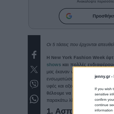
Ανακαλύψτε περισσότε
Προσθήκη 
Οι 5 τάσεις που έρχονται απευθ
Η New York Fashion Week έφτ
shows
και πολλές ενδιαφέρο
μας έκαναν να ονειρευόμαστε με
jenny.gr -
ενσωματώσουμε τις επόμενες τά
υφές και αξεσουάρ κατέκλυσαν τ
If you wish 
θέλουμε να φορέσουμε του χρ
sensitive in
confirm you
παρακάτω λίστα.
continue se
1. Ασπρόμαυρα l
information 