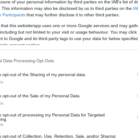
losure of your personal information by third parties on the IAB’s list of
. This information may also be disclosed by us to third parties on the
IA
οκληρη σεζόν. Το είχαμε δει και με το The Handmaid's
Participants
that may further disclose it to other third parties.
d: Capote vs. The Swans.
 that this website/app uses one or more Google services and may gath
including but not limited to your visit or usage behaviour. You may click 
 to Google and its third-party tags to use your data for below specifi
ogle consent section.
l Data Processing Opt Outs
o opt-out of the Sharing of my personal data.
In
o opt-out of the Sale of my Personal Data.
In
to opt-out of processing my Personal Data for Targeted
ing.
SHION NEWS
In
ondon Fashion Week: Από τις μάγισσες της Dilar
o opt-out of Collection, Use, Retention, Sale, and/or Sharing