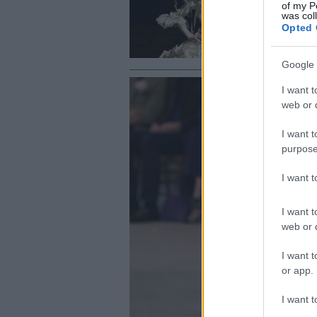
F
of my P
was col
s
Opted 
Google 
I want t
web or d
I want t
purpose
I want 
I want t
web or d
I want t
or app.
I want t