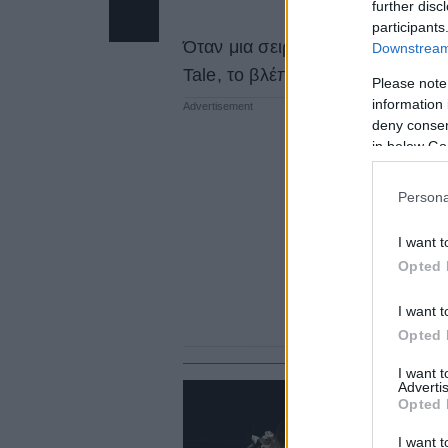
further disc
participants
Όταν μια σειρά επηρεάζει μια όλ
Downstream 
Tale, το βλέπουμε και με το Feu
Please note
information 
deny consent
in below Go
Persona
I want t
Opted 
I want t
Opted 
I want 
Advertis
FA
Opted 
L
I want t