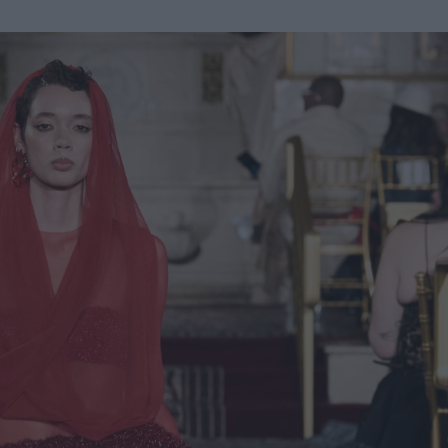
u
ies
Χωρίς Ταμπέλες
Market News