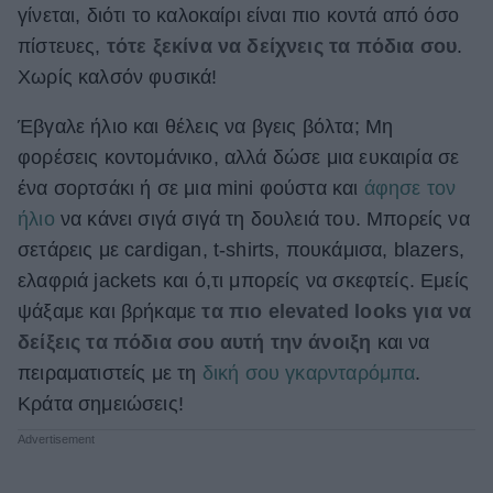
γίνεται, διότι το καλοκαίρι είναι πιο κοντά από όσο
ΒΟΞ
πίστευες,
τότε ξεκίνα να δείχνεις τα πόδια σου
.
Χωρίς καλσόν φυσικά!
Χωρίς Ταμπέλες
Έβγαλε ήλιο και θέλεις να βγεις βόλτα; Μη
φορέσεις κοντομάνικο, αλλά δώσε μια ευκαιρία σε
ένα σορτσάκι ή σε μια mini φούστα και
άφησε τον
Women's Forum
ήλιο
να κάνει σιγά σιγά τη δουλειά του. Μπορείς να
σετάρεις με cardigan, t-shirts, πουκάμισα, blazers,
ελαφριά jackets και ό,τι μπορείς να σκεφτείς. Εμείς
Hautes Grecians
ψάξαμε και βρήκαμε
τα πιο elevated looks για να
δείξεις τα πόδια σου αυτή την άνοιξη
και να
Γάμος
πειραματιστείς με τη
δική σου γκαρνταρόμπα
.
Κράτα σημειώσεις!
Market News