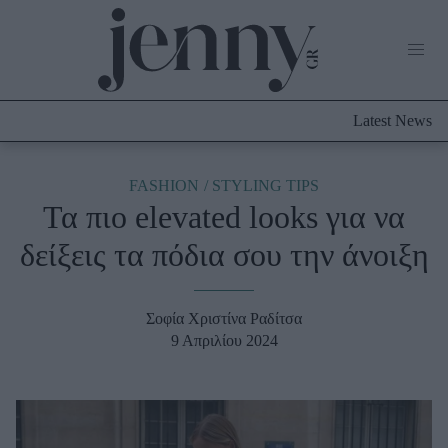
Life Now
What's New
Travel
Latest News
Culture
City Blogging
ABOUT US
ΔΙΑΦΗΜΙΣΤΕΙΤΕ
ΕΠΙΚΟΙΝΩΝΙΑ
FASHION
STYLING TIPS
Τα πιο elevated looks για να
Fashion
δείξεις τα πόδια σου την άνοιξη
Shopping
Styling Tips
Fashion News
Σοφία Χριστίνα Ραδίτσα
9 Απριλίου 2024
Beauty - Ομορφιά
Skincare
Μαλλιά - Νύχια