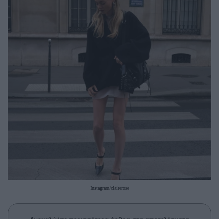
Μακιγιάζ
Beauty News
Well being
Ψυχολογία
Υγεία + Διατροφή
Σχέσεις & Σεξ
Fitness
Woman Power
Parenting
Working Girl
Real Women
Instagram/clairerose
Πρόσωπα