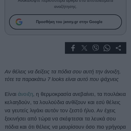
Ανακαλύψτε περισσότερα άρθρα στα αποτελέσματα
Celebrities
αναζήτησης.
Συνεντεύξεις
Who
Προσθήκη του jenny.gr στην Google
True Stories
Ask the Guru
Success Stories
Ζώδια
Αν θέλεις να δείξεις τα πόδια σου αυτή την άνοιξη,
Living
τότε τα παρακάτω 7 looks είναι αυτό που ψάχνεις
Deco
Είναι
άνοιξη
, η θερμοκρασία ανεβαίνει, τα πουλάκια
Cooking
κελαηδούν, τα λουλούδια ανθίζουν και εσύ θέλεις
Green
να γευτείς λιγάκι αυτόν τον ζεστό ήλιο. Αν έχεις
Αφιερώματα
ξεκινήσει από τώρα να σκέφτεσαι τα λευκά σου
πόδια και ότι θέλεις να μαυρίσουν όσο πιο γρήγορα