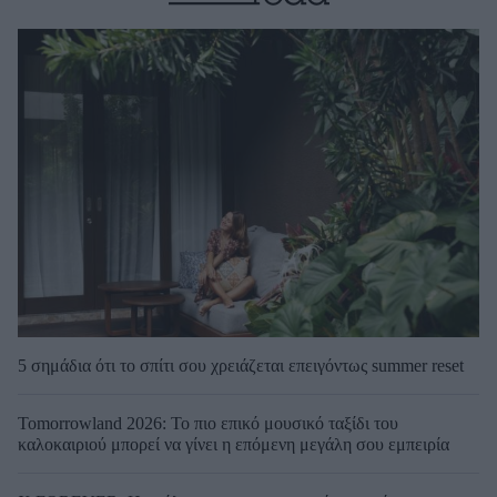
5 σημάδια ότι το σπίτι σου χρειάζεται επειγόντως summer reset
Tomorrowland 2026: Το πιο επικό μουσικό ταξίδι του
καλοκαιριού μπορεί να γίνει η επόμενη μεγάλη σου εμπειρία