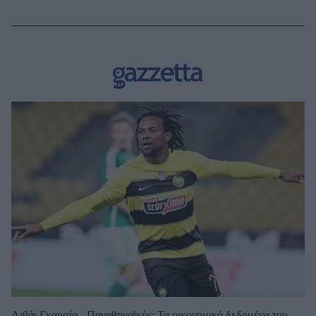
Λιβάι Γκαρσία - Παναθηναϊκός: Τα οικονομικά δεδομένα του