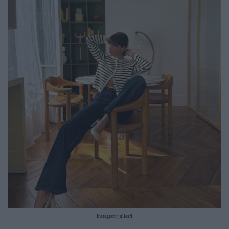
Μακιγιάζ
Beauty News
Well being
Ψυχολογία
Υγεία + Διατροφή
Σχέσεις & Σεξ
Fitness
Woman Power
Parenting
Working Girl
Real Women
Πρόσωπα
Instagram/juliesfi