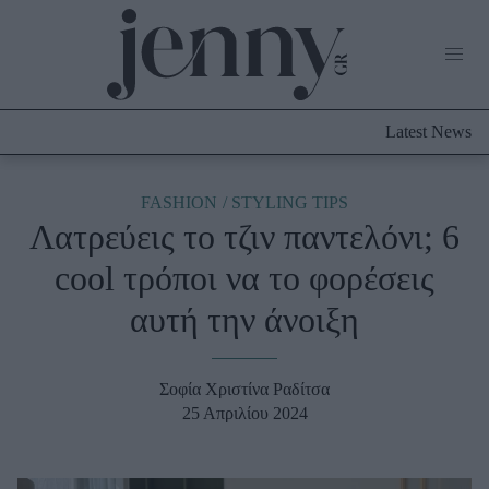
Life Now
What's New
Travel
Latest News
Culture
City Blogging
ABOUT US
ΔΙΑΦΗΜΙΣΤΕΙΤΕ
ΕΠΙΚΟΙΝΩΝΙΑ
FASHION
STYLING TIPS
Λατρεύεις το τζιν παντελόνι; 6
Fashion
cool τρόποι να το φορέσεις
Shopping
αυτή την άνοιξη
Styling Tips
Fashion News
Σοφία Χριστίνα Ραδίτσα
Beauty - Ομορφιά
25 Απριλίου 2024
Skincare
Μαλλιά - Νύχια