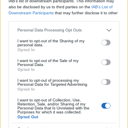
IAB’s list of downstream participants. This information may
also be disclosed by us to third parties on the
IAB’s List of
Downstream Participants
that may further disclose it to other
third parties.
Please note that this website/app uses one or more Google
Personal Data Processing Opt Outs
services and may gather and store information including but
not limited to your visit or usage behaviour. You may click to
I want to opt-out of the Sharing of my
personal data.
grant or deny consent to Google and its third-party tags to
Opted In
use your data for below specified purposes in below Google
consent section.
I want to opt-out of the Sale of my
Personal Data.
Opted In
I want to opt-out of processing my
Personal Data for Targeted Advertising.
Opted In
I want to opt-out of Collection, Use,
Retention, Sale, and/or Sharing of my
Personal Data that Is Unrelated with the
Purposes for which it was collected.
Opted Out