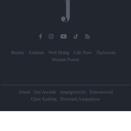
Beauty
Fashion
Well Being
Life Now
Πρόσωπα
Woman Power
About
Our Awards
Διαφημιστείτε
Επικοινωνία
Όροι Χρήσης
Πολιτική Απορρήτου
2026 Jenny.gr | All rights reserved