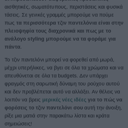
αισθητικές, σωματότυπους, περιστάσεις και φυσικά
ΒΟΞ
τάσεις. Σε γενικές γραμμές μπορούμε να πούμε
πως
τα περισσότερα τζιν παντελόνια είναι στην
Χωρίς Ταμπέλες
πλειοψηφία τους διαχρονικά και πως με το
ανάλογο styling μπορούμε να τα φοράμε για
πάντα
.
Women's Forum
Το τζιν παντελόνι μπορεί να φορεθεί από μωρά,
μέχρι υπερήλικες, να βγει σε όλα τα χρώματα και να
Hautes Grecians
απευθύνεται σε όλα τα budgets. Δεν υπάρχει
φραγμός στη σαρωτική δύναμη του ρούχου αυτού
και δεν προβλέπεται αυτό να αλλάξει. Αν θέλεις να
Γάμος
λοιπόν να βρεις
μερικές νέες ιδέες
για το πώς να
φορέσεις το τζιν παντελόνι σου
αυτή την άνοιξη,
ρίξε μια ματιά στην παρακάτω λίστα και κράτα
Market News
σημειώσεις!