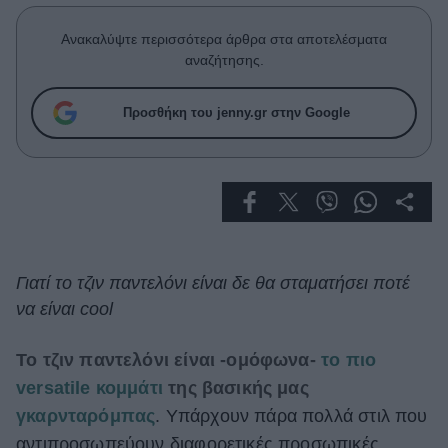
Celebrities
Συνεντεύξεις
Ανακαλύψτε περισσότερα άρθρα στα αποτελέσματα
Who
αναζήτησης.
True Stories
Ask the Guru
Προσθήκη του jenny.gr στην Google
Success Stories
Ζώδια
Living
Γιατί το τζιν παντελόνι είναι δε θα σταματήσει ποτέ
να είναι cool
Deco
Cooking
Green
Το τζιν παντελόνι είναι -ομόφωνα-
το πιο
versatile κομμάτι
της βασικής μας
Αφιερώματα
γκαρνταρόμπας
. Υπάρχουν πάρα πολλά στιλ που
αντιπροσωπεύουν διαφορετικές προσωπικές