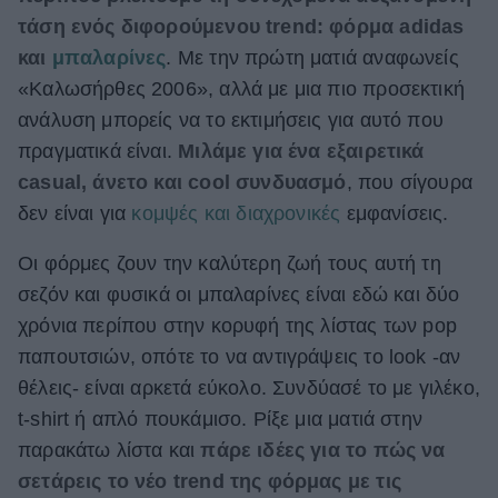
τάση ενός διφορούμενου trend: φόρμα adidas
ΒΟΞ
και
μπαλαρίνες
. Με την πρώτη ματιά αναφωνείς
«Καλωσήρθες 2006», αλλά με μια πιο προσεκτική
Χωρίς Ταμπέλες
ανάλυση μπορείς να το εκτιμήσεις για αυτό που
πραγματικά είναι.
Μιλάμε για ένα εξαιρετικά
casual, άνετο και cool συνδυασμό
, που σίγουρα
Women's Forum
δεν είναι για
κομψές και διαχρονικές
εμφανίσεις.
Οι φόρμες ζουν την καλύτερη ζωή τους αυτή τη
Hautes Grecians
σεζόν και φυσικά οι μπαλαρίνες είναι εδώ και δύο
χρόνια περίπου στην κορυφή της λίστας των pop
παπουτσιών, οπότε το να αντιγράψεις το look -αν
Γάμος
θέλεις- είναι αρκετά εύκολο. Συνδύασέ το με γιλέκο,
t-shirt ή απλό πουκάμισο. Ρίξε μια ματιά στην
παρακάτω λίστα και
πάρε ιδέες για το πώς να
Market News
σετάρεις το νέο trend της φόρμας με τις