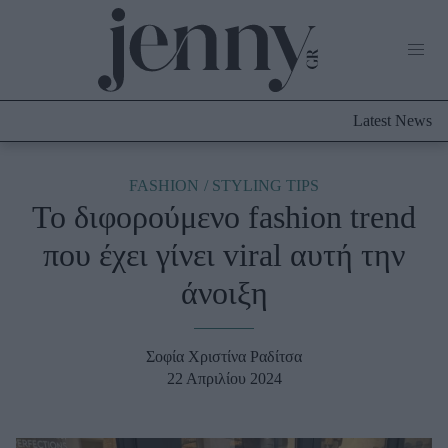
Life Now
What's New
Travel
Latest News
Culture
City Blogging
ABOUT US
ΔΙΑΦΗΜΙΣΤΕΙΤΕ
ΕΠΙΚΟΙΝΩΝΙΑ
FASHION
STYLING TIPS
Το διφορούμενο fashion trend
Fashion
που έχει γίνει viral αυτή την
Shopping
άνοιξη
Styling Tips
Fashion News
Σοφία Χριστίνα Ραδίτσα
Beauty - Ομορφιά
22 Απριλίου 2024
Skincare
Μαλλιά - Νύχια