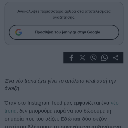
Celebrities
Συνεντεύξεις
Ανακαλύψτε περισσότερα άρθρα στα αποτελέσματα
Who
αναζήτησης.
True Stories
Ask the Guru
Προσθήκη του jenny.gr στην Google
Success Stories
Ζώδια
Living
Ένα νέο trend έχει γίνει το απόλυτο viral αυτή την
άνοιξη
Deco
Cooking
Green
Όταν στο Instagram feed μας εμφανίζεται ένα
νέο
trend
, δεν μπορούμε παρά να του δώσουμε τη
Αφιερώματα
σημασία που του αξίζει.
Εδώ και δύο σεζόν
περίπου βλέπουμε τη συνεχόμενα αυξανόμενη