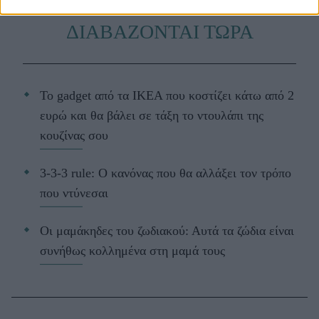
ΔΙΑΒΑΖΟΝΤΑΙ ΤΩΡΑ
Το gadget από τα IKEA που κοστίζει κάτω από 2
ευρώ και θα βάλει σε τάξη το ντουλάπι της
κουζίνας σου
3-3-3 rule: Ο κανόνας που θα αλλάξει τον τρόπο
που ντύνεσαι
Οι μαμάκηδες του ζωδιακού: Αυτά τα ζώδια είναι
συνήθως κολλημένα στη μαμά τους