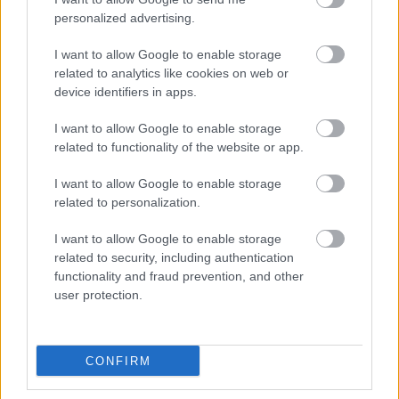
personalized advertising.
I want to allow Google to enable storage
related to analytics like cookies on web or
device identifiers in apps.
I want to allow Google to enable storage
related to functionality of the website or app.
I want to allow Google to enable storage
related to personalization.
Ακολουθήστε το
jenny.gr
στο
google
I want to allow Google to enable storage
related to security, including authentication
news
και μάθετε τα πάντα γύρω από
functionality and fraud prevention, and other
τις τάσεις της μόδας, τα τέλεια outfits
user protection.
και τα πιο hot fashion news.
CONFIRM