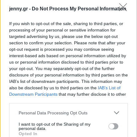
jenny.gr -
Do Not Process My Personal Information
If you wish to opt-out of the sale, sharing to third parties, or
processing of your personal or sensitive information for
targeted advertising by us, please use the below opt-out
section to confirm your selection. Please note that after your
opt-out request is processed you may continue seeing
interest-based ads based on personal information utilized by
us or personal information disclosed to third parties prior to
your opt-out. You may separately opt-out of the further
disclosure of your personal information by third parties on the
IAB’s list of downstream participants. This information may
also be disclosed by us to third parties on the
IAB’s List of
Downstream Participants
that may further disclose it to other
Δείτε αυτή τη δημοσίευση στο Instagram.
third parties.
Please note that this website/app uses one or more Google
Personal Data Processing Opt Outs
services and may gather and store information including but
not limited to your visit or usage behaviour. You may click to
I want to opt-out of the Sharing of my
personal data.
grant or deny consent to Google and its third-party tags to
Opted In