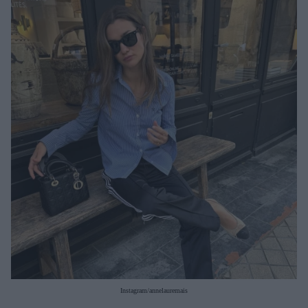
Μακιγιάζ
Beauty News
Well being
Ψυχολογία
Υγεία + Διατροφή
Σχέσεις & Σεξ
Fitness
Woman Power
Parenting
Working Girl
Real Women
Πρόσωπα
Instagram/annelauremais