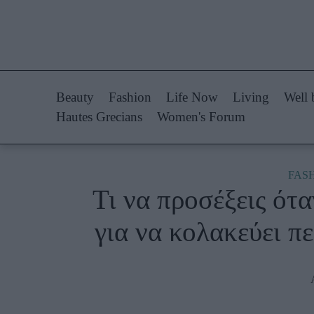
Life Now
Fashion
What's New
Shopping
Beauty
Fashion
Life Now
Living
Well 
Travel
Styling Tips
Hautes Grecians
Women's Forum
Culture
Fashion Ne
City Blogging
FAS
Τι να προσέξεις ότα
Woman Power
Πρόσω
για να κολακεύει π
Parenting
Celebrities
Working Girl
Συνεντεύξεις
Real Women
Who
True Stories