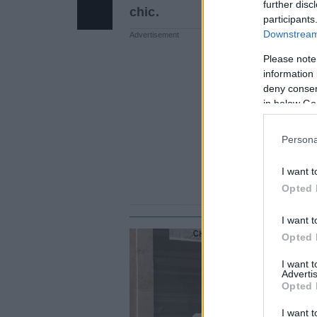
further disc
chic.
participants
Downstream 
Please note
information 
deny consent
in below Go
Persona
I want t
Opted 
I want t
Opted 
ST
Τ
I want 
Advertis
ε
Opted 
φ
I want t