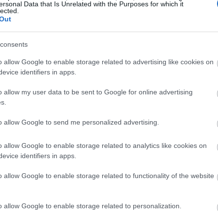
ersonal Data that Is Unrelated with the Purposes for which it
lected.
Out
ις όταν επιλέγεις κάπρι
consents
 να κολακεύει
o allow Google to enable storage related to advertising like cookies on
evice identifiers in apps.
τη σιλουέτα σου
o allow my user data to be sent to Google for online advertising
s.
υ ένα κάπρι παντελόνι πρέπει να έχεις στο μυαλό σου
to allow Google to send me personalized advertising.
ατά στη μέση της γάμπας μπορούν εύκολα να «κόψουν»
μησε σχέδια που εφαρμόζουν σωστά, με το τελείωμά
o allow Google to enable storage related to analytics like cookies on
evice identifiers in apps.
ο κάτω.
o allow Google to enable storage related to functionality of the website
ίζουν τα παπούτσια με τα οποία θα το συνδυάσεις.
Τα
 σιλουέτα, όπως γόβες, slingback ή και φλατ με
o allow Google to enable storage related to personalization.
ή επιλογή.