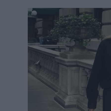
Ask the Gur
Success Stor
Αφιερώματα
ΒΟΞ
Hautes Grecians
Γάμος