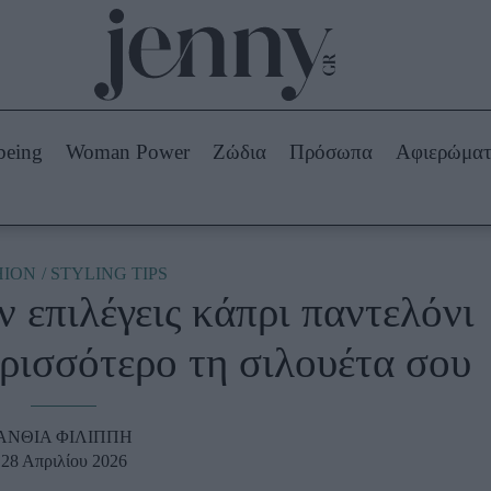
Beauty -
Ομορφιά
ABOUT US
ΔΙΑΦΗΜΙΣΤΕΙΤΕ
ΕΠΙΚΟΙΝΩΝΙΑ
being
Woman Power
Ζώδια
Πρόσωπα
Αφιερώμα
Skincare
ws
Μαλλιά - Νύχια
Μακιγιάζ
Beauty News
HION
STYLING TIPS
ν επιλέγεις κάπρι παντελόνι
πα
Ζώδια
ερισσότερο τη σιλουέτα σου
ΑΝΘΙΑ ΦΙΛΙΠΠΗ
28 Απριλίου 2026