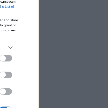
 downstream
B’s List of
er and store
to grant or
ed purposes