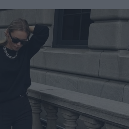
u
ies
Χωρίς Ταμπέλες
Market News