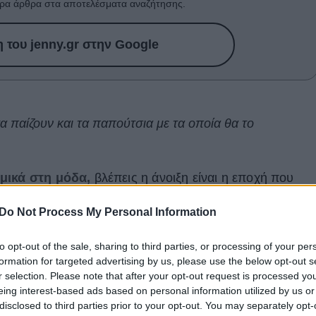
ρα άρθρα στα αποτελέσματα αναζήτησης.
του jenny.gr στην Google
 παίζουν και τα παπούτσια με τα οποία θα το
αμικά στη μόδα,
βλέπεις η άνοιξη είναι η εποχή που
και αέρινα items να μπουν και πάλι στη γκαρνταρόμπα
Do Not Process My Personal Information
ς γυναίκες το προσθέτουν στη συλλογή τους
πέφτουν
ής με αποτέλεσμα τελικά να μην τις κολακεύει τόσο
to opt-out of the sale, sharing to third parties, or processing of your per
formation for targeted advertising by us, please use the below opt-out s
r selection. Please note that after your opt-out request is processed y
υ έρχονται και φεύγουν γρήγορα,
τα κάπρι παντελόνια
eing interest-based ads based on personal information utilized by us or
disclosed to third parties prior to your opt-out. You may separately opt-
ς διότι βρίσκονται κάπου ανάμεσα στο casual και τ