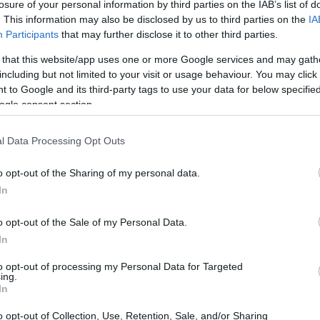
losure of your personal information by third parties on the IAB’s list of
. This information may also be disclosed by us to third parties on the
IA
Participants
that may further disclose it to other third parties.
 that this website/app uses one or more Google services and may gath
including but not limited to your visit or usage behaviour. You may click 
 to Google and its third-party tags to use your data for below specifi
ogle consent section.
l Data Processing Opt Outs
o opt-out of the Sharing of my personal data.
In
o opt-out of the Sale of my Personal Data.
In
YLING TIPS
ο πιο αμφιλεγόμενο παντελόνι της άνοιξης
to opt-out of processing my Personal Data for Targeted
ing.
πιστρέφει στη μόδα και ξέρουμε πώς θα το
In
ορέσεις με στιλ
o opt-out of Collection, Use, Retention, Sale, and/or Sharing