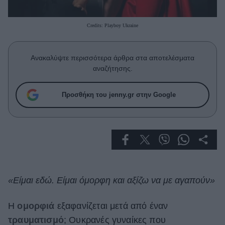
Celebrities
Συνεντεύξεις
Credits: Playboy Ukraine
Who
True Stories
Ask the Guru
Ανακαλύψτε περισσότερα άρθρα στα αποτελέσματα
Success Stories
αναζήτησης.
Ζώδια
Προσθήκη του jenny.gr στην Google
Living
Deco
Cooking
Green
«Είμαι εδώ. Είμαι όμορφη και αξίζω να με αγαπούν»
Αφιερώματα
Η
ομορφιά
εξαφανίζεται μετά από έναν
τραυματισμό
; Ουκρανές γυναίκες που