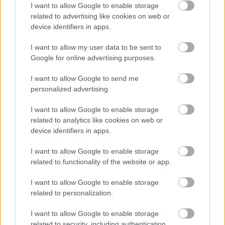
I want to allow Google to enable storage
related to advertising like cookies on web or
device identifiers in apps.
Η δημοσίευση κοινοποιήθηκε από το χρήστη Оля Одуванчик (@olichka_urievna)
I want to allow my user data to be sent to
Google for online advertising purposes.
Η
Νάντια Οκσιούτα
και η κόρη της υπέστησαν
I want to allow Google to send me
σοβαρά εγκαύματα στο πρόσωπο και τα άκρα τους,
personalized advertising.
αφού βρέθηκαν κοντά στη συντριβή ελικοπτέρου
I want to allow Google to enable storage
που σκότωσε τρία βασικά στελέχη του υπουργείου
related to analytics like cookies on web or
Εσωτερικών της Ουκρανίας τον Ιανουάριο του
device identifiers in apps.
2023. Σήμερα, είναι ζωντανές και αυτό είναι που
I want to allow Google to enable storage
έχει αξία.
related to functionality of the website or app.
I want to allow Google to enable storage
related to personalization.
I want to allow Google to enable storage
related to security, including authentication