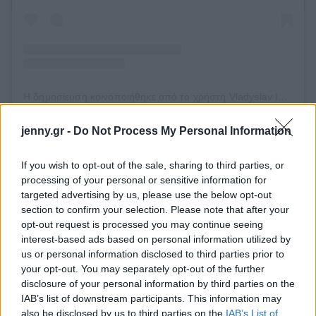
Η δημοσίευση κοινοποιήθηκε από το χρήστη Vladyslav Ihnatenkov (@vladrehab)
jenny.gr -
Do Not Process My Personal Information
Η
Όλια Ντιατλίουκ
, είναι ακόμα μια γυναίκα που
βλέπουμε στο περιοδικό. Έδειξε τα εγκαύματα στο
If you wish to opt-out of the sale, sharing to third parties, or
processing of your personal or sensitive information for
χέρι της. Επέζησε από πυραυλική επίθεση στην
targeted advertising by us, please use the below opt-out
πόλη Vinnytsia τον Ιούλιο του 2022. Η Ντιατλίουκ
section to confirm your selection. Please note that after your
διηγήθηκε τη διαφυγή της από ένα φλεγόμενο
opt-out request is processed you may continue seeing
interest-based ads based on personal information utilized by
κτίριο και την αποκατάσταση που ολοκλήρωσε με
us or personal information disclosed to third parties prior to
το φιλανθρωπικό πρόγραμμα Unburned, το οποίο
your opt-out. You may separately opt-out of the further
παρέχει ιατρική περίθαλψη σε άτομα που έχουν
disclosure of your personal information by third parties on the
IAB’s list of downstream participants. This information may
υποστεί δερματικές βλάβες λόγω του πολέμου.
also be disclosed by us to third parties on the
IAB’s List of