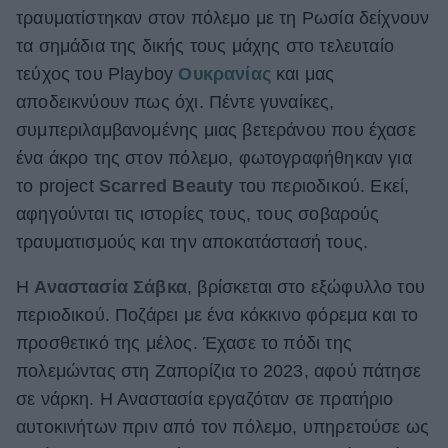
τραυματίστηκαν στον πόλεμο με τη Ρωσία δείχνουν
ΒΟΞ
τα σημάδια της δικής τους μάχης στο τελευταίο
τεύχος του Playboy
Ουκρανίας
και μας
αποδεικνύουν πως όχι. Πέντε γυναίκες,
Χωρίς Ταμπέλες
συμπεριλαμβανομένης μιας βετεράνου που έχασε
ένα άκρο της στον πόλεμο, φωτογραφήθηκαν για
Women's Forum
το project
Scarred Beauty
του περιοδικού. Εκεί,
αφηγούνται τις ιστορίες τους, τους σοβαρούς
τραυματισμούς και την αποκατάστασή τους.
Hautes Grecians
Η
Αναστασία Σάβκα
, βρίσκεται στο εξώφυλλο του
περιοδικού. Ποζάρει με ένα κόκκινο φόρεμα και το
Γάμος
προσθετικό της μέλος. Έχασε το πόδι της
πολεμώντας στη Ζαπορίζια το 2023, αφού πάτησε
σε νάρκη. Η Αναστασία εργαζόταν σε πρατήριο
Market News
αυτοκινήτων πριν από τον πόλεμο, υπηρετούσε ως