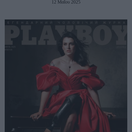
12 Μαΐου 2025
Μακιγιάζ
Beauty News
Well being
Ψυχολογία
Υγεία + Διατροφή
Σχέσεις & Σεξ
Fitness
Woman Power
Parenting
Working Girl
Real Women
Πρόσωπα