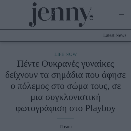
Life Now
What's New
Travel
Latest News
Culture
City Blogging
ABOUT US
ΔΙΑΦΗΜΙΣΤΕΙΤΕ
ΕΠΙΚΟΙΝΩΝΙΑ
LIFE NOW
Πέντε Ουκρανές γυναίκες
Fashion
δείχνουν τα σημάδια που άφησε
Shopping
ο πόλεμος στο σώμα τους, σε
Styling Tips
Fashion News
μια συγκλονιστική
φωτογράφιση στο Playboy
Beauty - Ομορφιά
Skincare
JTeam
Μαλλιά - Νύχια