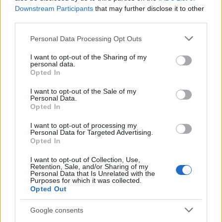
Downstream Participants
that may further disclose it to other
third parties.
Please note that this website/app uses one or more Google
Personal Data Processing Opt Outs
services and may gather and store information including but
not limited to your visit or usage behaviour. You may click to
I want to opt-out of the Sharing of my
personal data.
grant or deny consent to Google and its third-party tags to
Opted In
use your data for below specified purposes in below Google
consent section.
I want to opt-out of the Sale of my
Personal Data.
Opted In
I want to opt-out of processing my
Personal Data for Targeted Advertising.
Opted In
Δείτε αυτή τη δημοσίευση στο Instagram.
I want to opt-out of Collection, Use,
Retention, Sale, and/or Sharing of my
Personal Data that Is Unrelated with the
Purposes for which it was collected.
Opted Out
Google consents