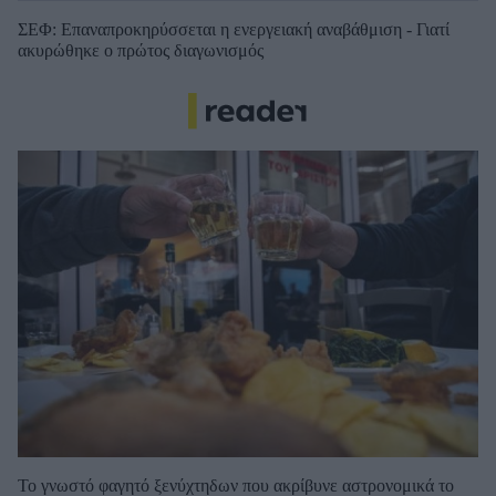
ΣΕΦ: Επαναπροκηρύσσεται η ενεργειακή αναβάθμιση - Γιατί
ακυρώθηκε ο πρώτος διαγωνισμός
Το γνωστό φαγητό ξενύχτηδων που ακρίβυνε αστρονομικά το