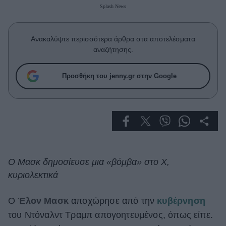
Celebrities
Splash News
Συνεντεύξεις
Who
Ανακαλύψτε περισσότερα άρθρα στα αποτελέσματα
True Stories
αναζήτησης.
Ask the Guru
Success Stories
Προσθήκη του jenny.gr στην Google
Ζώδια
Living
Deco
Ο Μασκ δημοσίευσε μια «βόμβα» στο X,
Cooking
κυριολεκτικά
Green
Ο
Έλον Μασκ
αποχώρησε από την
κυβέρνηση
Αφιερώματα
του Ντόναλντ Τραμπ απογοητευμένος, όπως είπε.