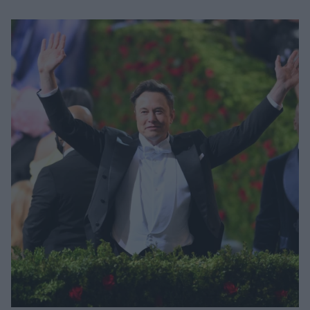
Μακιγιάζ
Beauty News
Well being
Ψυχολογία
Υγεία + Διατροφή
Σχέσεις & Σεξ
Fitness
Woman Power
Parenting
Working Girl
Real Women
Πρόσωπα