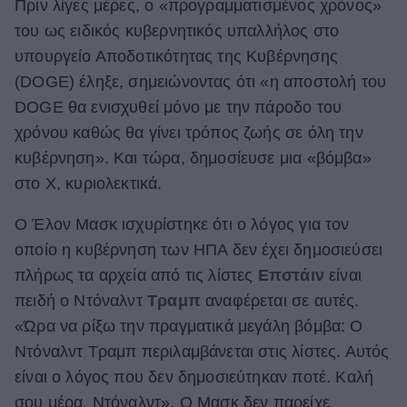
Πριν λίγες μέρες, ο «προγραμματισμένος χρόνος»
ΒΟΞ
του ως ειδικός κυβερνητικός υπαλλήλος στο
υπουργείο Αποδοτικότητας της Κυβέρνησης
(DOGE) έληξε, σημειώνοντας ότι «η αποστολή του
Χωρίς Ταμπέλες
DOGE θα ενισχυθεί μόνο με την πάροδο του
χρόνου καθώς θα γίνει τρόπος ζωής σε όλη την
κυβέρνηση». Και τώρα, δημοσίευσε μια «βόμβα»
Women's Forum
στο X, κυριολεκτικά.
Ο Έλον Μασκ ισχυρίστηκε ότι ο λόγος για τον
Hautes Grecians
οποίο η κυβέρνηση των ΗΠΑ δεν έχει δημοσιεύσει
πλήρως τα αρχεία από τις λίστες
Επστάιν
είναι
πειδή ο Ντόναλντ
Τραμπ
αναφέρεται σε αυτές.
Γάμος
«Ώρα να ρίξω την πραγματικά μεγάλη βόμβα: Ο
Ντόναλντ Τραμπ περιλαμβάνεται στις λίστες. Αυτός
Market News
είναι ο λόγος που δεν δημοσιεύτηκαν ποτέ. Καλή
σου μέρα, Ντόναλντ». Ο Μασκ δεν παρείχε