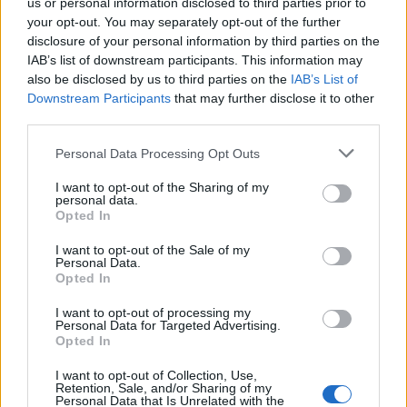
us or personal information disclosed to third parties prior to
your opt-out. You may separately opt-out of the further
disclosure of your personal information by third parties on the
IAB’s list of downstream participants. This information may
also be disclosed by us to third parties on the
IAB’s List of
Downstream Participants
that may further disclose it to other
third parties.
Από την πλευρά της, η εκπρόσωπος Τύπου του
Please note that this website/app uses one or more Google
Λευκού Οίκου, Καρολίν Λέβιτ, χαρακτήρισε ως
Personal Data Processing Opt Outs
services and may gather and store information including but
«
ατυχές
επεισόδιο» τη δήλωση του
not limited to your visit or usage behaviour. You may click to
I want to opt-out of the Sharing of my
personal data.
δισεκατομμυριούχου. Σημείωσε, επίσης, ότι «ο
grant or deny consent to Google and its third-party tags to
Opted In
use your data for below specified purposes in below Google
Έλον Μασκ είναι δυσαρεστημένος με το νέο
consent section.
I want to opt-out of the Sale of my
νομοσχέδιο One Big Beautiful Bill, επειδή δεν
Personal Data.
Opted In
περιλαμβάνει τις πολιτικές που ήθελε». «Δεν με
πειράζει που ο Έλον στράφηκε εναντίον μου, αλλά
I want to opt-out of processing my
Personal Data for Targeted Advertising.
θα έπρεπε να το είχε κάνει μήνες πριν», απάντησε
Opted In
στη συνέχεια με ανάρτησή στο Truth Social ο
I want to opt-out of Collection, Use,
Τραμπ
. «Αυτό είναι ένα από τα σπουδαιότερα
Retention, Sale, and/or Sharing of my
Personal Data that Is Unrelated with the