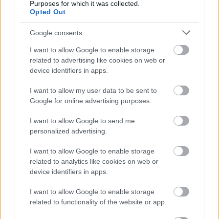
νομοσχέδια που έχουν παρουσιαστεί ποτέ στο
Purposes for which it was collected.
Opted Out
Κογκρέσο. Πρόκειται για μια μείωση ρεκόρ στα
έξοδα, 1,6 τρισεκατομμύρια δολάρια, και η
Google consents
μεγαλύτερη μείωση φόρων που έχει δοθεί ποτέ.
I want to allow Google to enable storage
Εάν αυτό το νομοσχέδιο δεν περάσει, θα υπάρξει
related to advertising like cookies on web or
αύξηση φόρων κατά 68%, και πράγματα πολύ
device identifiers in apps.
χειρότερα από αυτό. Δεν δημιούργησα εγώ αυτό το
I want to allow my user data to be sent to
χάος, είμαι απλώς εδώ για να ΤΟ ΔΙΟΡΘΩΣΩ.
Google for online advertising purposes.
Αυτό βάζει τη χώρα μας σε μια πορεία μεγαλείου.
I want to allow Google to send me
ΚΑΝΤΕ ΤΗΝ ΑΜΕΡΙΚΗ ΞΑΝΑ ΜΕΓΑΛΗ!»
personalized advertising.
I want to allow Google to enable storage
related to analytics like cookies on web or
Αληθινές ιστορίες, βαθιά θέματα,
device identifiers in apps.
καθημερινή έμπνευση. Ακολούθησε
I want to allow Google to enable storage
το JennyGr στο
Google News
.
related to functionality of the website or app.