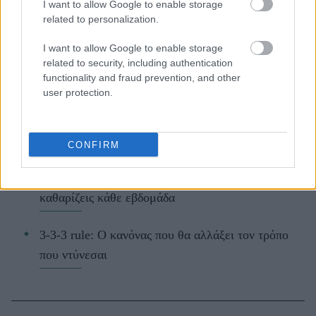
I want to allow Google to enable storage
related to personalization.
I want to allow Google to enable storage
ΔΙΑΒΑΖΟΝΤΑΙ ΤΩΡΑ
related to security, including authentication
functionality and fraud prevention, and other
user protection.
Οι μαμάκηδες του ζωδιακού: Αυτά τα ζώδια είναι
συνήθως κολλημένα στη μαμά τους
CONFIRM
Τα 6 σημεία του σπιτιού που δεν χρειάζεται να
καθαρίζεις κάθε εβδομάδα
3-3-3 rule: Ο κανόνας που θα αλλάξει τον τρόπο
που ντύνεσαι