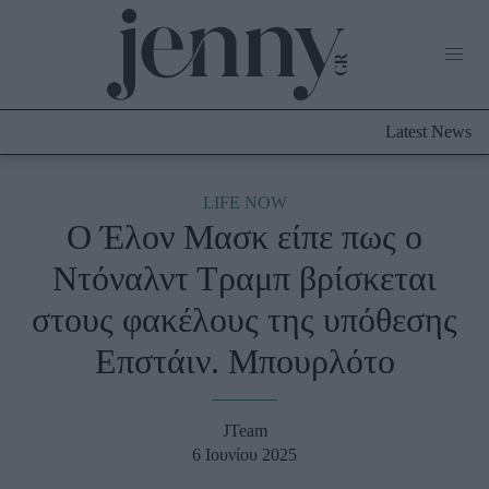
Life Now
What's New
Travel
Latest News
Culture
City Blogging
ABOUT US
ΔΙΑΦΗΜΙΣΤΕΙΤΕ
ΕΠΙΚΟΙΝΩΝΙΑ
LIFE NOW
Ο Έλον Μασκ είπε πως ο
Fashion
Ντόναλντ Τραμπ βρίσκεται
Shopping
στους φακέλους της υπόθεσης
Styling Tips
Fashion News
Επστάιν. Μπουρλότο
Beauty - Ομορφιά
JTeam
Skincare
6 Ιουνίου 2025
Μαλλιά - Νύχια