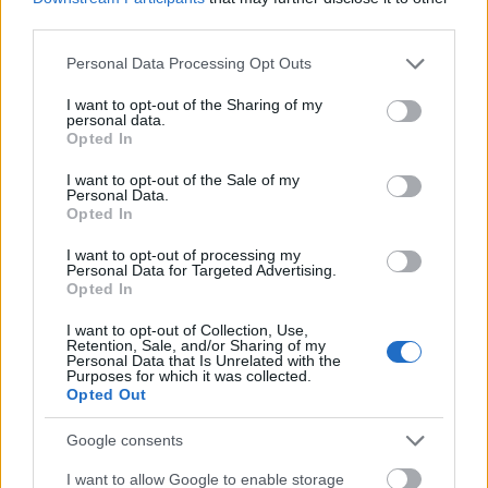
ό,τι οι γυναίκες που δεν πίνουν. Από 100 γυναίκες
third parties.
που πίνουν οκτώ ποτά αυτού του μεγέθους κάθε
Please note that this website/app uses one or more Google
Personal Data Processing Opt Outs
Σαββατοκύριακο, περίπου 14 θα αναπτύξουν
services and may gather and store information including but
not limited to your visit or usage behaviour. You may click to
I want to opt-out of the Sharing of my
καρκίνο του μαστού κατά τη διάρκεια της ζωής
personal data.
grant or deny consent to Google and its third-party tags to
Opted In
τους, χωρίς να λαμβάνονται υπόψη άλλοι
use your data for below specified purposes in below Google
παράγοντες.
consent section.
I want to opt-out of the Sale of my
Personal Data.
Opted In
I want to opt-out of processing my
Personal Data for Targeted Advertising.
Opted In
I want to opt-out of Collection, Use,
Retention, Sale, and/or Sharing of my
Personal Data that Is Unrelated with the
Purposes for which it was collected.
Opted Out
Google consents
I want to allow Google to enable storage