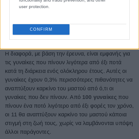
user protection.
CONFIRM
Ένα ποτό κάθε λίγους μήνες
Η διαφορά, με βάση την έρευνα, είναι εμφανής για
τις γυναίκες που πίνουν λιγότερα από έξι ποτά
κατά τη διάρκεια ενός ολόκληρου έτους. Αυτές οι
γυναίκες έχουν 0,3% περισσότερες πιθανότητες να
αναπτύξουν καρκίνο του μαστού από ό,τι οι
γυναίκες που δεν πίνουν. Από
100 γυναίκες
που
πίνουν ένα ποτό λιγότερο από έξι φορές τον χρόνο,
οι 11 θα αναπτύξουν καρκίνο του μαστού κάποια
στιγμή στη ζωή τους, χωρίς να λαμβάνονται υπόψη
άλλοι παράγοντες.