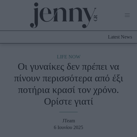
Life Now
What's New
Travel
Latest News
Culture
City Blogging
ABOUT US
ΔΙΑΦΗΜΙΣΤΕΙΤΕ
ΕΠΙΚΟΙΝΩΝΙΑ
LIFE NOW
Οι γυναίκες δεν πρέπει να
Fashion
πίνουν περισσότερα από έξι
Shopping
ποτήρια κρασί τον χρόνο.
Styling Tips
Fashion News
Ορίστε γιατί
Beauty - Ομορφιά
JTeam
Skincare
6 Ιουνίου 2025
Μαλλιά - Νύχια