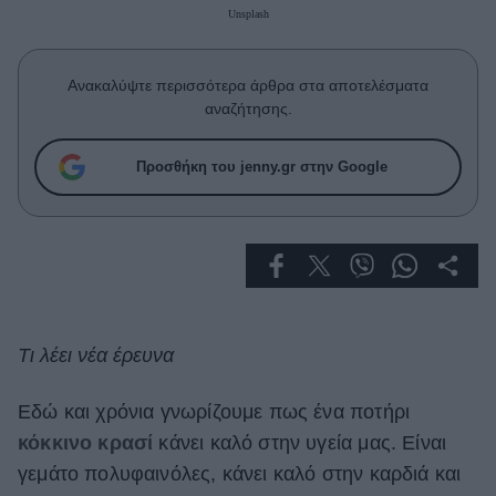
Celebrities
Unsplash
Συνεντεύξεις
Who
Ανακαλύψτε περισσότερα άρθρα στα αποτελέσματα
True Stories
αναζήτησης.
Ask the Guru
Success Stories
Προσθήκη του jenny.gr στην Google
Ζώδια
Living
Deco
Τι λέει νέα έρευνα
Cooking
Green
Εδώ και χρόνια γνωρίζουμε πως ένα ποτήρι
κόκκινο κρασί
κάνει καλό στην υγεία μας. Είναι
Αφιερώματα
γεμάτο πολυφαινόλες, κάνει καλό στην καρδιά και