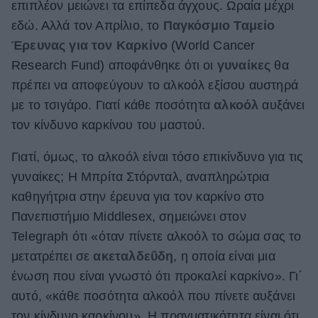
επιπλέον μειώνει τα επίπεδα άγχους. Ωραία μέχρι
ΒΟΞ
εδώ. Αλλά τον Απρίλιο, το
Παγκόσμιο Ταμείο
Έρευνας για τον Καρκίνο
(World Cancer
Research Fund) αποφάνθηκε ότι οι
γυναίκες
θα
Χωρίς Ταμπέλες
πρέπει να αποφεύγουν το αλκοόλ εξίσου αυστηρά
με το τσιγάρο. Γιατί κάθε ποσότητα
αλκοόλ
αυξάνει
τον κίνδυνο καρκίνου του μαστού.
Women's Forum
Γιατί, όμως, το αλκοόλ είναι τόσο επικίνδυνο για τις
γυναίκες; Η Μπρίτα Στόρνταλ, αναπληρώτρια
Hautes Grecians
καθηγήτρια στην έρευνα για τον καρκίνο στο
Πανεπιστήμιο Middlesex, σημειώνει στον
Telegraph ότι «όταν πίνετε αλκοόλ το σώμα σας το
Γάμος
μετατρέπει σε
ακεταλδεΰδη
, η οποία είναι μια
ένωση που είναι γνωστό ότι προκαλεί καρκίνο». Γι΄
Market News
αυτό, «κάθε ποσότητα αλκοόλ που πίνετε αυξάνει
τον κίνδυνο καρκίνου». Η πραγματικότητα είναι ότι