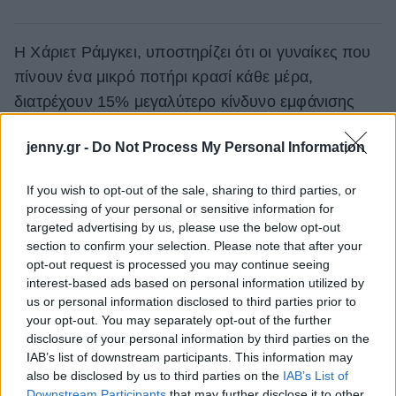
Η Χάριετ Ράμγκει, υποστηρίζει ότι οι γυναίκες που
πίνουν ένα μικρό ποτήρι κρασί κάθε μέρα,
διατρέχουν 15% μεγαλύτερο κίνδυνο εμφάνισης
καρκίνου του μαστού από ό,τι οι γυναίκες που δεν
jenny.gr -
Do Not Process My Personal Information
πίνουν. Από 100 γυναίκες που πίνουν ένα μικρό
ποτήρι κρασί κάθε μέρα, περίπου 13 θα
If you wish to opt-out of the sale, sharing to third parties, or
αναπτύξουν
καρκίνο του μαστού
κατά τη διάρκεια
processing of your personal or sensitive information for
της ζωής τους, χωρίς να λαμβάνονται υπόψη
targeted advertising by us, please use the below opt-out
section to confirm your selection. Please note that after your
παράγοντες όπως το βάρος, ο γενετικός κίνδυνος
opt-out request is processed you may continue seeing
και το αν καπνίζουν ή όχι.
interest-based ads based on personal information utilized by
us or personal information disclosed to third parties prior to
Οι γυναίκες που πίνουν οκτώ double-shot κοκτέιλ ή
your opt-out. You may separately opt-out of the further
οκτώ μεσαία ποτήρια κρασί κατά τη διάρκεια ενός
disclosure of your personal information by third parties on the
IAB’s list of downstream participants. This information may
Σαββατοκύριακου διατρέχουν 24% μεγαλύτερο
also be disclosed by us to third parties on the
IAB’s List of
κίνδυνο να αναπτύξουν
καρκίνο του μαστού
από
Downstream Participants
that may further disclose it to other