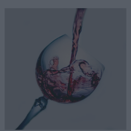
Μακιγιάζ
Beauty News
Well being
Ψυχολογία
Υγεία + Διατροφή
Σχέσεις & Σεξ
Fitness
Woman Power
Parenting
Working Girl
Real Women
Πρόσωπα