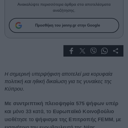
Celebrities
Ανακαλύψτε περισσότερα άρθρα στα αποτελέσματα
Συνεντεύξεις
αναζήτησης.
Who
True Stories
Προσθήκη του jenny.gr στην Google
Ask the Guru
Success Stories
Ζώδια
Living
Η σημερινή υπερψήφιση αποτελεί μια κορυφαία
πολιτική και ηθική δικαίωση για τις γυναίκες της
Deco
Κύπρου.
Cooking
Green
Με συντριπτική πλειοψηφία 575 ψήφων υπέρ
και μόνο 33 κατά, το
Ευρωπαϊκό Κοινοβούλιο
Αφιερώματα
υιοθέτησε το
ψήφισμα της Επιτροπής FEMM
, με
εισηγήτρια την ευρωβουλευτή της Νέας