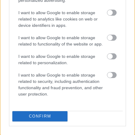
personalized advertising.
Οι μαμάκηδες του ζωδιακού: Αυτά τα ζώδια είναι
I want to allow Google to enable storage
συνήθως κολλημένα στη μαμά τους
related to analytics like cookies on web or
device identifiers in apps.
Τα 6 σημεία του σπιτιού που δεν χρειάζεται να
I want to allow Google to enable storage
καθαρίζεις κάθε εβδομάδα
related to functionality of the website or app.
3-3-3 rule: Ο κανόνας που θα αλλάξει τον τρόπο
I want to allow Google to enable storage
related to personalization.
που ντύνεσαι
I want to allow Google to enable storage
related to security, including authentication
functionality and fraud prevention, and other
user protection.
TAGS
ΕΥΡΩΠΑΙΚΟ ΚΟΙΝΟΒΟΥΛΙΟ
ΕΛΕΟΝΩΡΑ ΜΕΛΕΤΗ
CONFIRM