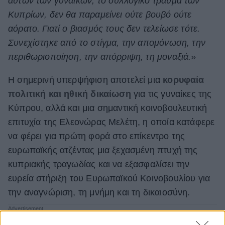
αυτών των γυναικών, το συλλογικό τραύμα των
Κυπρίων, δεν θα παραμείνει ούτε βουβό ούτε
αόρατο. Γιατί ο βιασμός τους δεν τελείωσε τότε.
Συνεχίστηκε από το στίγμα, την απομόνωση, την
περιθωριοποίηση, την απόρριψη, τη μοναξιά.
»
Η σημερινή υπερψήφιση αποτελεί μια
κορυφαία
πολιτική και ηθική δικαίωση
για τις γυναίκες της
Κύπρου, αλλά και μια σημαντική κοινοβουλευτική
επιτυχία της Ελεονώρας Μελέτη, η οποία κατάφερε
να φέρει για πρώτη φορά στο επίκεντρο της
ευρωπαϊκής ατζέντας μια ξεχασμένη πτυχή της
κυπριακής τραγωδίας και να εξασφαλίσει την
ευρεία στήριξη του Ευρωπαϊκού Κοινοβουλίου για
την αναγνώριση, τη μνήμη και τη δικαιοσύνη.