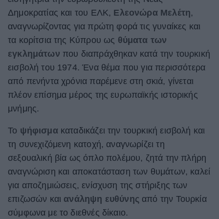
Δημοκρατίας και του ΕΛΚ,
Ελεονώρα Μελέτη
,
ΒΟΞ
αναγνωρίζοντας για πρώτη φορά τις γυναίκες και
τα κορίτσια της Κύπρου ως
θύματα των
Χωρίς Ταμπέλες
εγκλημάτων
που διαπράχθηκαν κατά την τουρκική
εισβολή του 1974. Ένα θέμα που για περισσότερα
από πενήντα χρόνια παρέμενε στη σκιά, γίνεται
Women's Forum
πλέον επίσημα μέρος της ευρωπαϊκής ιστορικής
μνήμης.
Hautes Grecians
Το
ψήφισμα
καταδικάζει την τουρκική εισβολή και
τη συνεχιζόμενη κατοχή, αναγνωρίζει τη
σεξουαλική βία ως όπλο πολέμου, ζητά την πλήρη
Γάμος
αναγνώριση και αποκατάσταση των θυμάτων, καλεί
για αποζημιώσεις, ενίσχυση της στήριξης των
επιζωσών και
ανάληψη ευθύνης
από την Τουρκία
Market News
σύμφωνα με το διεθνές δίκαιο.