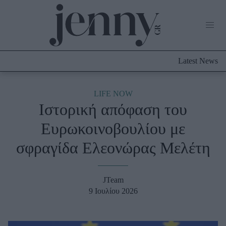
Life Now
What's New
Travel
Latest News
Culture
City Blogging
ABOUT US
ΔΙΑΦΗΜΙΣΤΕΙΤΕ
ΕΠΙΚΟΙΝΩΝΙΑ
LIFE NOW
Ιστορική απόφαση του
Fashion
Ευρωκοινοβουλίου με
Shopping
σφραγίδα Ελεονώρας Μελέτη
Styling Tips
Fashion News
JTeam
Beauty - Ομορφιά
9 Ιουλίου 2026
Skincare
Μαλλιά - Νύχια