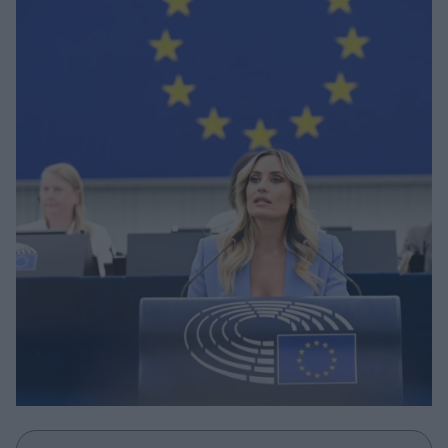
Μακιγιάζ
Beauty News
Well being
Ψυχολογία
Υγεία + Διατροφή
Σχέσεις & Σεξ
Fitness
Woman Power
Parenting
Working Girl
Real Women
Πρόσωπα