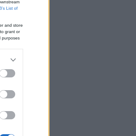
 downstream
B’s List of
er and store
to grant or
ed purposes