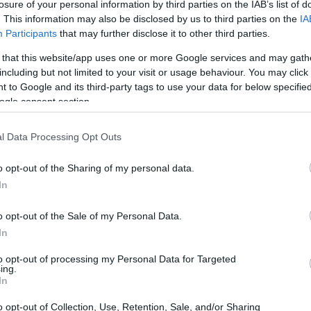
losure of your personal information by third parties on the IAB’s list of
ρολά
κανέλας, μέχρι
φοκάτσιες
για να γλύφεις τα
. This information may also be disclosed by us to third parties on the
IA
es έχουν κατακλύσει κάθε σημείο της πόλης, αλλά
Participants
that may further disclose it to other third parties.
υζητάμε συνεχώς το τελευταίο διάστημα.
 that this website/app uses one or more Google services and may gath
including but not limited to your visit or usage behaviour. You may click 
 to Google and its third-party tags to use your data for below specifi
ogle consent section.
l Data Processing Opt Outs
o opt-out of the Sharing of my personal data.
In
o opt-out of the Sale of my Personal Data.
In
to opt-out of processing my Personal Data for Targeted
ing.
In
TY BLOGGING
 νέα μαγαζιά στην Αθήνα που θα γίνουν τα στέκια
o opt-out of Collection, Use, Retention, Sale, and/or Sharing