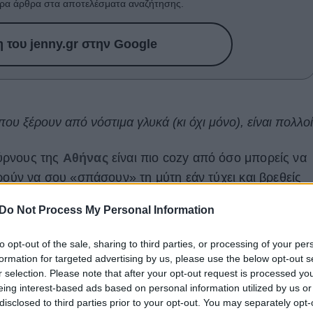
ρα άρθρα στα αποτελέσματα αναζήτησης.
του jenny.gr στην Google
ου ξέρουν από νόστιμα γλυκά (κι όχι μόνο), είναι πολλοί
ύρνους της
Αθήνας
είναι πιο cozy από όσο μπορείς να
ούν να σου «σπάσουν» τη μύτη εάν τύχει και βρεθείς
ά
της πόλης. Σε αυτά τα bakeries, καινούργια και μη,
Do Not Process My Personal Information
ο πρωινό για να ξεκινήσεις τη μέρα σου, όπως σου
ι
Σαββατοκύριακο
ή
καθημερινή
πριν τη δουλειά, γιατί
to opt-out of the sale, sharing to third parties, or processing of your per
είνει
αξέχαστη
.
formation for targeted advertising by us, please use the below opt-out s
r selection. Please note that after your opt-out request is processed y
ότητα
είναι πιο σημαντική της ποσότητας. Από νωρίς-
eing interest-based ads based on personal information utilized by us or
disclosed to third parties prior to your opt-out. You may separately opt-
ορυφαίας γεύσης
γλυκά
και
αλμυρά
, από αφράτα και