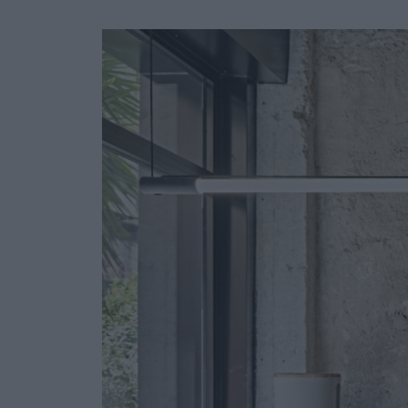
Ask the Gur
Success Stor
Αφιερώματα
ΒΟΞ
Hautes Grecians
Γάμος