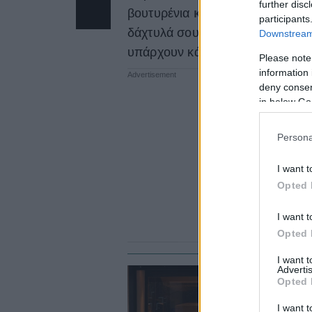
further disc
βουτυρένια
κρουασάν
,
κέικ
και
participants
δάχτυλά σου. Τα new age bakeri
Downstream 
υπάρχουν κάποια για τα οποία σ
Please note
information 
deny consent
in below Go
Persona
I want t
Opted 
I want t
Opted 
I want 
Advertis
Opted 
CI
5
I want t