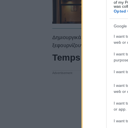
of my P
μ
was col
Opted 
Google 
I want t
Δημιουργικά, ινσταγκραμικά και 
web or d
ξεφουρνίζουν τα πιο νόστιμα
γλ
I want t
Temps Perdu
purpose
I want 
I want t
web or d
I want t
or app.
I want t