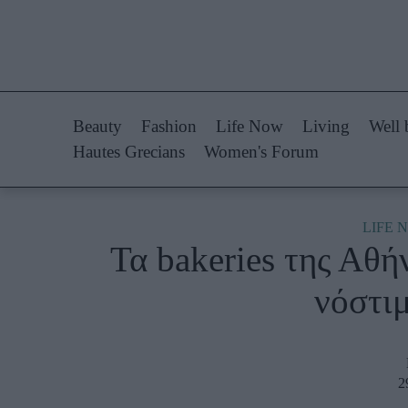
Life Now
Fashion
What's New
Shopping
Beauty
Fashion
Life Now
Living
Well 
Travel
Styling Tips
Hautes Grecians
Women's Forum
Culture
Fashion Ne
City Blogging
LIFE 
Τα bakeries της Αθή
Woman Power
Πρόσω
νόστι
Parenting
Celebrities
Working Girl
Συνεντεύξεις
Real Women
Who
2
True Stories