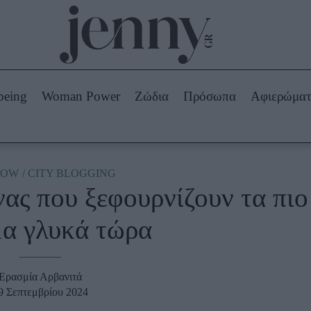
Beauty -
Ομορφιά
ABOUT US
ΔΙΑΦΗΜΙΣΤΕΙΤΕ
ΕΠΙΚΟΙΝΩΝΙΑ
being
Woman Power
Ζώδια
Πρόσωπα
Αφιερώμα
Skincare
ws
Μαλλιά - Νύχια
Μακιγιάζ
Beauty News
NOW
CITY BLOGGING
νας που ξεφουρνίζουν τα πιο
πα
Ζώδια
μα γλυκά τώρα
Ερασμία Αρβανιτά
9 Σεπτεμβρίου 2024