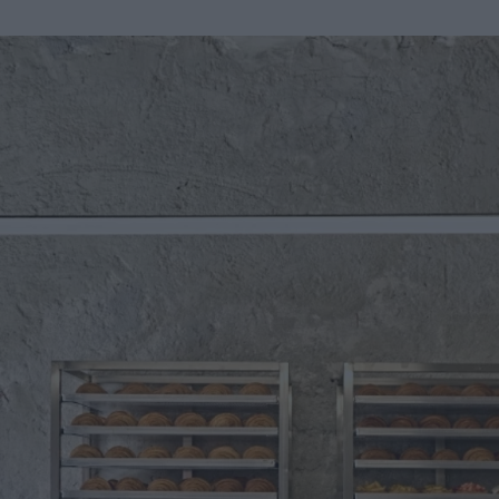
u
ies
Χωρίς Ταμπέλες
Market News