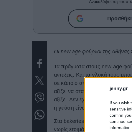
Ανακαλύψτε περισσότε
Προσθήκη 
Οι new age φούρνοι της Αθήνας π
Τα πράγματα στους new age φο
αντέξεις. Και τα
γλυκά
τους μπορ
σε κάποιο από τα επίμαχα
στεν
jenny.gr -
αξίζει να σταματήσεις ένα όμορφ
αξίζει. Δεν έχει σημασία εάν είνα
If you wish 
η
γεύση
είναι αυτή που θα σου μ
sensitive in
confirm you
Στα bakeries της Αθήνας, η
ποι
continue se
information 
νωρίς ετοιμάζονται λίγα αλλά κ