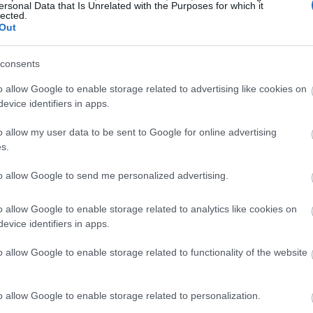
ersonal Data that Is Unrelated with the Purposes for which it
ας το φθινόπωρο
lected.
Out
consents
o allow Google to enable storage related to advertising like cookies on
φρέσκα, αυτά είναι τα
bakeries
της Αθήνας που
evice identifiers in apps.
υκά
τώρα.
o allow my user data to be sent to Google for online advertising
s.
to allow Google to send me personalized advertising.
o allow Google to enable storage related to analytics like cookies on
evice identifiers in apps.
o allow Google to enable storage related to functionality of the website
o allow Google to enable storage related to personalization.