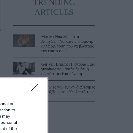
TRENDING
ARTICLES
Ματίνα Νικολάου στο
JennyGr: “Να κάνεις υπομονή,
αλλά όχι τόση που να βλάπτεις
τον εαυτό σου”
Ger van Braam: Η ιστορία μιας
γυναίκας που απέδειξε ότι η
ορατότητα είναι δύναμη
3 ταινίες που έγιναν διαθέσιμες
και αξίζουν το κάθε λεπτό τους
sonal or
ection to
ou may
 personal
out of the