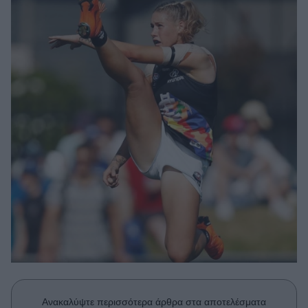
Μακιγιάζ
Beauty News
Well being
Ψυχολογία
Υγεία + Διατροφή
Σχέσεις & Σεξ
Fitness
Woman Power
Parenting
Working Girl
Real Women
Πρόσωπα
Ανακαλύψτε περισσότερα άρθρα στα αποτελέσματα