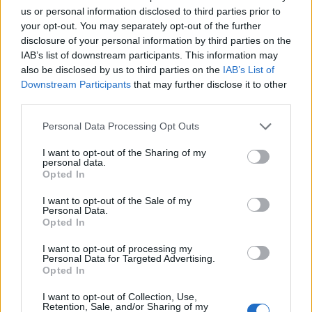
us or personal information disclosed to third parties prior to
your opt-out. You may separately opt-out of the further
disclosure of your personal information by third parties on the
IAB’s list of downstream participants. This information may
also be disclosed by us to third parties on the
IAB’s List of
Downstream Participants
that may further disclose it to other
third parties.
Please note that this website/app uses one or more Google
Personal Data Processing Opt Outs
services and may gather and store information including but
not limited to your visit or usage behaviour. You may click to
I want to opt-out of the Sharing of my
ΔΙΑΒΑΖΟΝΤΑΙ ΤΩΡΑ
personal data.
grant or deny consent to Google and its third-party tags to
Opted In
use your data for below specified purposes in below Google
consent section.
I want to opt-out of the Sale of my
Personal Data.
Οι μαμάκηδες του ζωδιακού: Αυτά τα ζώδια είναι
Opted In
συνήθως κολλημένα στη μαμά τους
I want to opt-out of processing my
Personal Data for Targeted Advertising.
Opted In
Τα 6 σημεία του σπιτιού που δεν χρειάζεται να
I want to opt-out of Collection, Use,
καθαρίζεις κάθε εβδομάδα
Retention, Sale, and/or Sharing of my