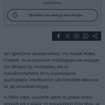
Celebrities
αναζήτησης.
Συνεντεύξεις
Who
Προσθήκη του jenny.gr στην Google
True Stories
Ask the Guru
Success Stories
Ζώδια
Δεν χρειάζεται να είσαι ειδικός στο Aussie Rules
Living
Football, το αυστραλιανό ποδόσφαιρο και νούμερο
ένα άθλημα της Αυστραλίας για να
Deco
συνειδητοποιήσεις ότι η συγκεκριμένη
Cooking
φωτογραφία, απαθανατίζει μία σπουδαία αθλήτρια
Green
σε μία σπουδαία στιγμή.
Αφιερώματα
Η Τάιλα Χάρις, κλωτσάει ψηλά τη μπάλα τύπου
ράγκμπι και ο φακός τη συλλαμβάνει στον αέρα, με