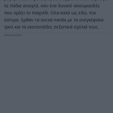
τα πόδια ανοιχτά, σαν ένα δυνατό αιλουροειδές
ΒΟΞ
που ορίζει το παιχνίδι. Ολα καλά ως εδώ. Και
ύστερα, ήρθαν τα social media με τα ανεγκέφαλα
Χωρίς Ταμπέλες
τρολ και τα εκατοντάδες σεξιστικά σχόλιά τους.
Women's Forum
Hautes Grecians
Γάμος
Market News