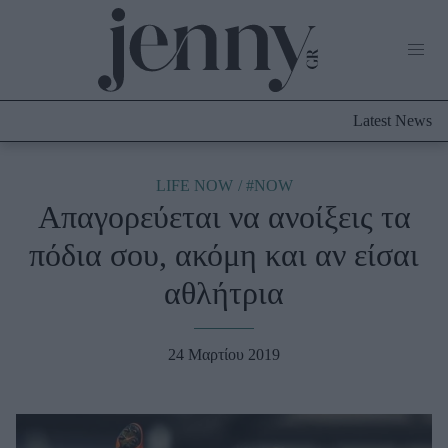
Life Now
What's New
Travel
Latest News
Culture
City Blogging
ABOUT US
ΔΙΑΦΗΜΙΣΤΕΙΤΕ
ΕΠΙΚΟΙΝΩΝΙΑ
LIFE NOW
#NOW
Απαγορεύεται να ανοίξεις τα
Fashion
πόδια σου, ακόμη και αν είσαι
Shopping
αθλήτρια
Styling Tips
Fashion News
24 Μαρτίου 2019
Beauty - Ομορφιά
Skincare
Μαλλιά - Νύχια