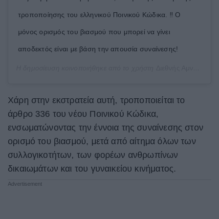
τροποποίησης του ελληνικού Ποινικού Κώδικα. ‼️ Ο
μόνος ορισμός του βιασμού που μπορεί να γίνει
αποδεκτός είναι με βάση την απουσία συναίνεσης!
Η δημοσίευση κοινοποιήθηκε από το χρήστη
Διεθνής Αμνηστία
(@
Χάρη στην εκστρατεία αυτή, τροποποιείται το
άρθρο 336 του νέου Ποινικού Κώδικα,
ενσωματώνοντας την έννοια της συναίνεσης στον
ορισμό του βιασμού, μετά από αίτημα όλων των
συλλογικοτήτων, των φορέων ανθρωπίνων
δικαιωμάτων και του γυναικείου κινήματος.