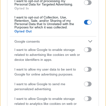
I want to opt-out of processing my
Personal Data for Targeted Advertising.
•Katarina Bergehed, Ανώτατη Σύμβουλος Πολιτικής για
Opted In
τα δικαιώματα των γυναικών και τα σεξουαλικά/
I want to opt-out of Collection, Use,
Retention, Sale, and/or Sharing of my
αναπαραγωγικά δικαιώματα της Διεθνούς Αμνηστίας
Personal Data that Is Unrelated with the
Purposes for which it was collected.
Σουηδίας, υπεύθυνη της εκστρατείας για τη νομοθετική
Opted Out
αλλαγή του ορισμού του βιασμού στη Σουηδία που
Google consents
υπερψηφίστηκε το 2018 •Αλίκη Κοσυφολόγου, Δρ.
I want to allow Google to enable storage
Σπουδών Φύλου και ακτιβίστρια του φεμινιστικού
related to advertising like cookies on web or
device identifiers in apps.
κινήματος •Ξένια Κουναλάκη, Δημοσιογράφος,
I want to allow my user data to be sent to
Καθημερινή •Ιωάννα Στεντούμη, Δικηγόρος •Χριστίνα
Google for online advertising purposes.
Τσακιστράκη, Δρ. Κοινωνιολογίας Δικαίου Νομικής Σχολής
I want to allow Google to send me
ΕΚΠΑ
personalized advertising.
Η δημοσίευση κοινοποιήθηκε από το χρήστη
Διεθνής Αμνηστία
(@
I want to allow Google to enable storage
related to analytics like cookies on web or