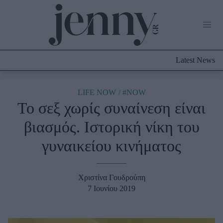
Life Now
What's New
Travel
Latest News
Culture
City Blogging
ABOUT US
ΔΙΑΦΗΜΙΣΤΕΙΤΕ
ΕΠΙΚΟΙΝΩΝΙΑ
LIFE NOW
#NOW
Το σεξ χωρίς συναίνεση είναι
Fashion
βιασμός. Ιστορική νίκη του
Shopping
γυναικείου κινήματος
Styling Tips
Fashion News
Χριστίνα Γουδρούπη
Beauty - Ομορφιά
7 Ιουνίου 2019
Skincare
Μαλλιά - Νύχια