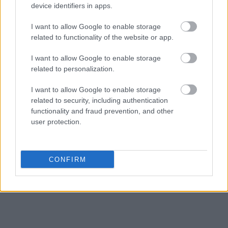
device identifiers in apps.
To σημαντικό αυτό βήμα μπορει να συμβάλλει
I want to allow Google to enable storage
καταλυτικά στη μείωση της ατιμωρησίας του
related to functionality of the website or app.
βιασμού, καθώς και στην απόδοση δικαιοσύνης για
τα θύματα και τη μελλοντική αποτροπή
I want to allow Google to enable storage
related to personalization.
εγκλημάτων. Είναι αυτονόητο ότι η κατάσταση δε
θα αλλάξει από τη μια στιγμή στην αλλή, αλλά είναι
I want to allow Google to enable storage
το πρώτο και αποφασιστικότερο βήμα προς την
related to security, including authentication
functionality and fraud prevention, and other
αλλαγή στάσης της ελληνικής κοινωνίας για αυτό
user protection.
το τόσο σημαντικό ζήτημα.
CONFIRM