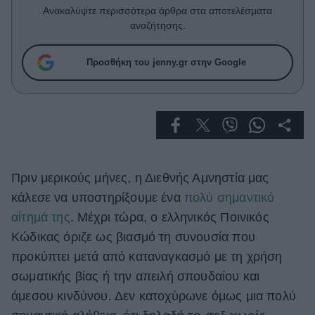
Celebrities
Ανακαλύψτε περισσότερα άρθρα στα αποτελέσματα
Συνεντεύξεις
αναζήτησης.
Who
True Stories
Προσθήκη του jenny.gr στην Google
Ask the Guru
Success Stories
Ζώδια
Πριν μερικούς μήνες, η Διεθνής Αμνηστία μας
Living
κάλεσε να υποστηρίξουμε ένα
πολύ σημαντικό
Deco
αίτημά της
. Μέχρι τώρα, ο ελληνικός Ποινικός
Cooking
Κώδικας όριζε ως βιασμό τη συνουσία που
Green
προκύπτει μετά από καταναγκασμό με τη χρήση
σωματικής βίας ή την απειλή σπουδαίου και
Αφιερώματα
άμεσου κινδύνου. Δεν κατοχύρωνε όμως μια πολύ