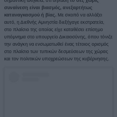
σημαντική αλήθεια, ότι δηλαδή
το σεξ χωρίς
συναίνεση είναι βιασμός, ανεξαρτήτως
ΒΟΞ
καταναγκασμού ή βίας.
Με σκοπό να αλλάξει
αυτό, η Διεθνής Αμνηστία διεξήγαγε εκστρατεία,
Χωρίς Ταμπέλες
στο πλαίσιο της οποίας είχε καταθέσει επίσημο
υπόμνημα στο υπουργείο Δικαιοσύνης, όπου τόνιζε
την ανάγκη να ενσωματωθεί ένας τέτοιος ορισμός
Women's Forum
στο πλαίσιο των τυπικών δεσμεύσεων της χώρας
και τον πολιτικών υποχρεώσεων της κυβέρνησης.
Hautes Grecians
Γάμος
Market News