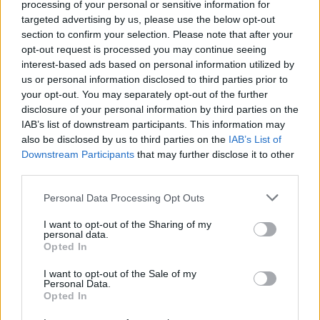
processing of your personal or sensitive information for
Δείτε αυτή τη δημοσίευση στο Instagram.
targeted advertising by us, please use the below opt-out
section to confirm your selection. Please note that after your
opt-out request is processed you may continue seeing
interest-based ads based on personal information utilized by
us or personal information disclosed to third parties prior to
your opt-out. You may separately opt-out of the further
disclosure of your personal information by third parties on the
IAB’s list of downstream participants. This information may
AΝΟΙΧΤΗ ΕΚΔΗΛΩΣΗ – ΣΥΖΗΤΗΣΗ ΜΕ ΘΕΜΑ: ΧΩΡΙΣ
also be disclosed by us to third parties on the
IAB’s List of
Downstream Participants
that may further disclose it to other
ΣΥΝΑΙΝΕΣΗ, ΕΙΝΑΙ ΒΙΑΣΜΟΣ! ? θέατρο ΑΚΑΔΗΜΟΣ
third parties.
(Ιπποκράτους 17 & Ακαδημίας, Αθήνα) ⏰18:30, 18
Please note that this website/app uses one or more Google
Personal Data Processing Opt Outs
Απριλίου Εκδήλωση στο πλαίσιο της εκστρατείας της
services and may gather and store information including but
not limited to your visit or usage behaviour. You may click to
I want to opt-out of the Sharing of my
Διεθνούς Αμνηστίας με αίτημα την τροποποίηση του
personal data.
grant or deny consent to Google and its third-party tags to
Opted In
use your data for below specified purposes in below Google
άρθρου 336 του ελληνικού ποινικού κώδικα, που
consent section.
I want to opt-out of the Sale of my
Personal Data.
περιλαμβάνει τον ορισμό του βιασμού, έτσι ώστε αυτός
Opted In
να ορίζεται με βάση την απουσία συναίνεσης. Ομιλήτριες: