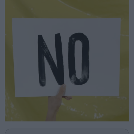
Μακιγιάζ
Beauty News
Well being
Ψυχολογία
Υγεία + Διατροφή
Σχέσεις & Σεξ
Fitness
Woman Power
Parenting
Working Girl
Real Women
Πρόσωπα