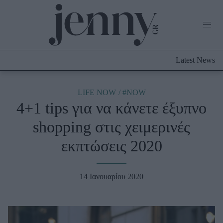
Life Now
What's New
Travel
Latest News
Culture
City Blogging
ABOUT US
ΔΙΑΦΗΜΙΣΤΕΙΤΕ
ΕΠΙΚΟΙΝΩΝΙΑ
LIFE NOW
#NOW
4+1 tips για να κάνετε έξυπνο
Fashion
shopping στις χειμερινές
Shopping
εκπτώσεις 2020
Styling Tips
Fashion News
14 Ιανουαρίου 2020
Beauty - Ομορφιά
Skincare
Μαλλιά - Νύχια