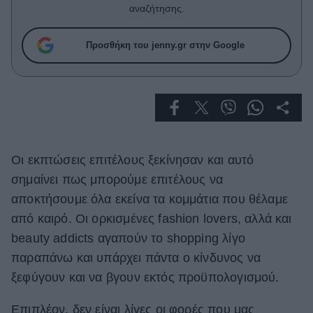
Celebrities
αναζήτησης.
Συνεντεύξεις
Who
Προσθήκη του jenny.gr στην Google
True Stories
Ask the Guru
Success Stories
Ζώδια
Oι εκπτώσεις επιτέλους ξεκίνησαν και αυτό
Living
σημαίνει πως μπορούμε επιτέλους να
αποκτήσουμε όλα εκείνα τα κομμάτια που θέλαμε
Deco
από καιρό. Oι ορκισμένες fashion lovers, αλλά και
Cooking
beauty addicts αγαπούν το shopping λίγο
Green
παραπάνω και υπάρχει πάντα ο κίνδυνος να
ξεφύγουν και να βγουν εκτός προϋπολογισμού.
Αφιερώματα
Επιπλέον, δεν είναι λίγες οι φορές που μας