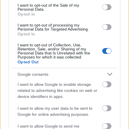
consent section.
I want to opt-out of the Sale of my
Personal Data.
Opted In
I want to opt-out of processing my
Personal Data for Targeted Advertising.
4. Πείτε ναι στα κλασικά
Opted In
I want to opt-out of Collection, Use,
Τα κλασικά κομμάτια όπως ένα καλό, μάλλινο
Retention, Sale, and/or Sharing of my
Personal Data that Is Unrelated with the
καμηλό παλτό, ένα μαύρο blazer, μια δερμάτινη
Purposes for which it was collected.
Opted Out
τσάντα ή μπότες είναι διαχρονικά chic και θα τα
φοράτε για πολλούς ακόμα χειμώνες.
Google consents
5. Εξετάστε τα είδη με προσοχή
I want to allow Google to enable storage
related to advertising like cookies on web or
device identifiers in apps.
I want to allow my user data to be sent to
Google for online advertising purposes.
I want to allow Google to send me