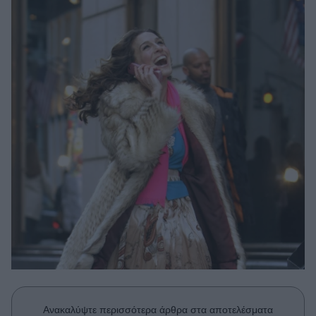
Μακιγιάζ
Beauty News
Well being
Ψυχολογία
Υγεία + Διατροφή
Σχέσεις & Σεξ
Fitness
Woman Power
Parenting
Working Girl
Real Women
Πρόσωπα
Ανακαλύψτε περισσότερα άρθρα στα αποτελέσματα