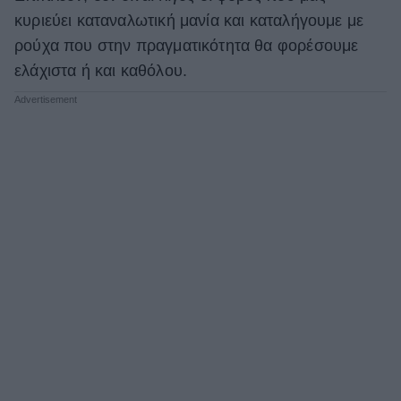
κυριεύει καταναλωτική μανία και καταλήγουμε με
ΒΟΞ
ρούχα που στην πραγματικότητα θα φορέσουμε
ελάχιστα ή και καθόλου.
Χωρίς Ταμπέλες
Women's Forum
Hautes Grecians
Γάμος
Market News