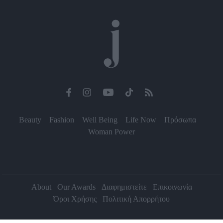
Beauty
Fashion
Well Being
Life Now
Πρόσωπα
Woman Power
About
Our Awards
Διαφημιστείτε
Επικοινωνία
Όροι Χρήσης
Πολιτική Απορρήτου
2026 Jenny.gr | All rights reserved