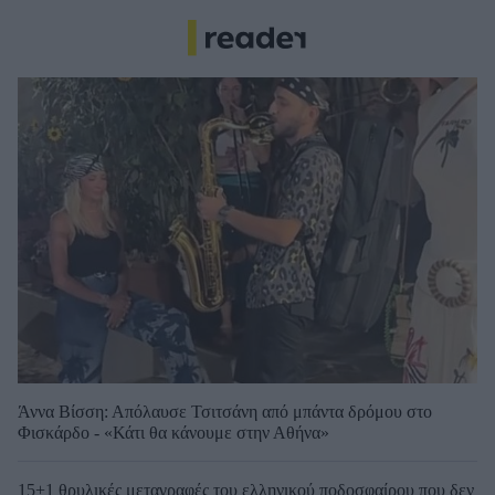
Άννα Βίσση: Απόλαυσε Τσιτσάνη από μπάντα δρόμου στο
Φισκάρδο - «Κάτι θα κάνουμε στην Αθήνα»
15+1 θρυλικές μεταγραφές του ελληνικού ποδοσφαίρου που δεν