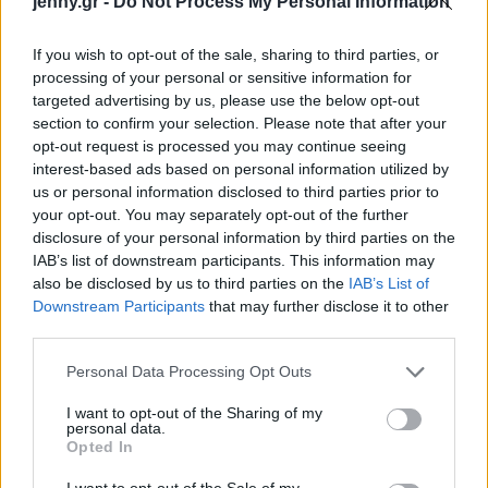
jenny.gr -
Do Not Process My Personal Information
την αντιμετώπιση του τραύματος και την πρόληψη
των ενδονοσοκομειακών λοιμώξεων. Κομμάτι της
If you wish to opt-out of the sale, sharing to third parties, or
processing of your personal or sensitive information for
Πρωτοβουλίας για την Υγεία είναι και η δωρεά στο
targeted advertising by us, please use the below opt-out
Νοσοκομείο «Ο Ευαγγελισμός», όπου οι κλίνες σε
section to confirm your selection. Please note that after your
ΜΕΘ και ΜΑΦ καθώς και εξοπλισμός, όπως
opt-out request is processed you may continue seeing
interest-based ads based on personal information utilized by
monitors και αναπνευστήρες, βοηθούν την
us or personal information disclosed to third parties prior to
παρούσα κατάσταση.
your opt-out. You may separately opt-out of the further
disclosure of your personal information by third parties on the
IAB’s list of downstream participants. This information may
also be disclosed by us to third parties on the
IAB’s List of
Downstream Participants
that may further disclose it to other
third parties.
Please note that this website/app uses one or more Google
Personal Data Processing Opt Outs
services and may gather and store information including but
not limited to your visit or usage behaviour. You may click to
I want to opt-out of the Sharing of my
personal data.
grant or deny consent to Google and its third-party tags to
Opted In
use your data for below specified purposes in below Google
consent section.
I want to opt-out of the Sale of my