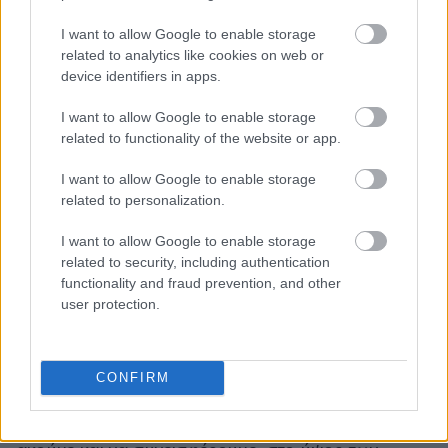
I want to allow Google to enable storage
related to analytics like cookies on web or
device identifiers in apps.
I want to allow Google to enable storage
related to functionality of the website or app.
«
Μια σπάνια, ακτίδα φωτός, σε αυτούς τους
δύσκολους καιρούς, συνιστά το πλήθος δημόσιων
I want to allow Google to enable storage
και ιδιωτικών οργανισμών που βγαίνουν μπροστά,
related to personalization.
μαζί, στη μάχη ενάντια στην πανδημία»
, δήλωσε ο
I want to allow Google to enable storage
Πρόεδρος του ΙΣΝ, Ανδρέας Δρακόπουλος. «
Όλοι
related to security, including authentication
μας στο ΙΣΝ, θεωρούμε υποχρέωσή μας να
functionality and fraud prevention, and other
user protection.
κάνουμε ό,τι μπορούμε για να συμβάλουμε σε
αυτές τις προσπάθειες, προκειμένου να
περιορίσουμε τις συνέπειες του COVID-19, καθώς
CONFIRM
και να υποστηρίξουμε όλους όσοι βρίσκονται στην
πρώτη γραμμή της μάχης. Θα εξακολουθήσουμε να