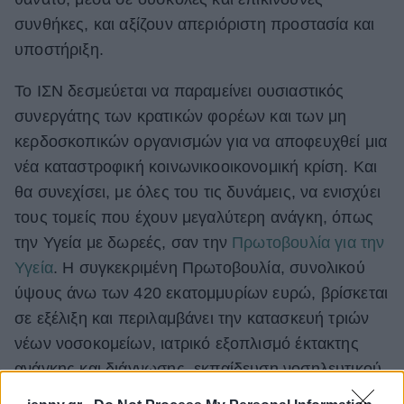
συνθήκες, και αξίζουν απεριόριστη προστασία και
υποστήριξη.
Το ΙΣΝ δεσμεύεται να παραμείνει ουσιαστικός
συνεργάτης των κρατικών φορέων και των μη
κερδοσκοπικών οργανισμών για να αποφευχθεί μια
νέα καταστροφική κοινωνικοοικονομική κρίση. Kαι
θα συνεχίσει, με όλες του τις δυνάμεις, να ενισχύει
τους τομείς που έχουν μεγαλύτερη ανάγκη, όπως
την Υγεία με δωρεές, σαν την
Πρωτοβουλία για την
Υγεία
. Η συγκεκριμένη Πρωτοβουλία, συνολικού
ύψους άνω των 420 εκατομμυρίων ευρώ, βρίσκεται
σε εξέλιξη και περιλαμβάνει την κατασκευή τριών
νέων νοσοκομείων, ιατρικό εξοπλισμό έκτακτης
ανάγκης και διάγνωσης, εκπαίδευση νοσηλευτικού
προσωπικού και εκπαιδευτικά προγράμματα για