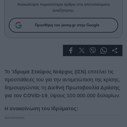
Celebrities
Ανακαλύψτε περισσότερα άρθρα στα αποτελέσματα
Συνεντεύξεις
αναζήτησης.
Who
True Stories
Προσθήκη του jenny.gr στην Google
Ask the Guru
Success Stories
Ζώδια
Το
Ίδρυμα Σταύρος Νιάρχος (ΙΣΝ)
επιτείνει τις
Living
προσπάθειές του για την αντιμετώπιση της κρίσης,
Deco
δημιουργώντας τη
Διεθνή Πρωτοβουλία Δράσης
Cooking
για τον COVID-19
, ύψους 100.000.000 δολαρίων.
Green
Η ανακοίνωση του Ιδρύματος:
Αφιερώματα