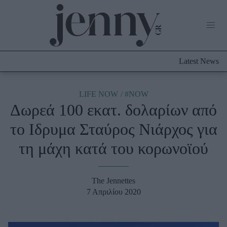
Life Now
What's New
Travel
Latest News
Culture
City Blogging
ABOUT US
ΔΙΑΦΗΜΙΣΤΕΙΤΕ
ΕΠΙΚΟΙΝΩΝΙΑ
LIFE NOW
#NOW
Δωρεά 100 εκατ. δολαρίων από
Fashion
το Ιδρυμα Σταύρος Νιάρχος για
Shopping
τη μάχη κατά του κορωνοϊού
Styling Tips
Fashion News
The Jennettes
Beauty - Ομορφιά
7 Απριλίου 2020
Skincare
Μαλλιά - Νύχια