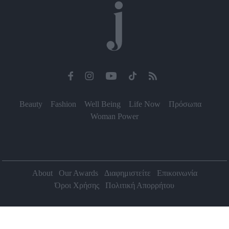
Beauty
Fashion
Well Being
Life Now
Πρόσωπα
Woman Power
About
Our Awards
Διαφημιστείτε
Επικοινωνία
Όροι Χρήσης
Πολιτική Απορρήτου
2026 Jenny.gr | All rights reserved