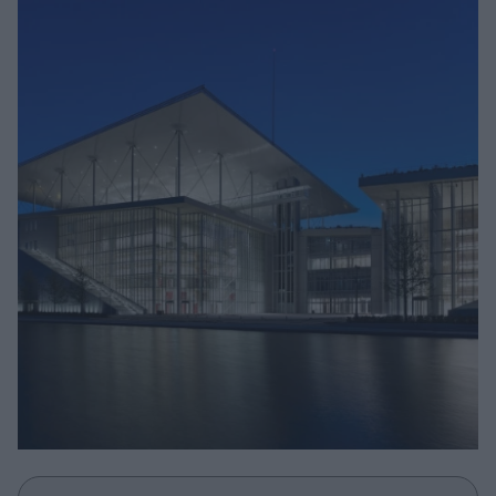
Μακιγιάζ
Beauty News
Well being
Ψυχολογία
Υγεία + Διατροφή
Σχέσεις & Σεξ
Fitness
Woman Power
Parenting
Working Girl
Real Women
Πρόσωπα