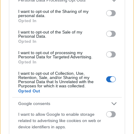
Personal Data Processing Opt Outs
services and may gather and store information including but
not limited to your visit or usage behaviour. You may click to
I want to opt-out of the Sharing of my
personal data.
grant or deny consent to Google and its third-party tags to
Opted In
TAGS
SAHARA
use your data for below specified purposes in below Google
consent section.
I want to opt-out of the Sale of my
Personal Data.
Opted In
I want to opt-out of processing my
Personal Data for Targeted Advertising.
Opted In
I want to opt-out of Collection, Use,
Retention, Sale, and/or Sharing of my
Personal Data that Is Unrelated with the
Purposes for which it was collected.
Opted Out
BEST OF INTERNET
Google consents
I want to allow Google to enable storage
related to advertising like cookies on web or
device identifiers in apps.