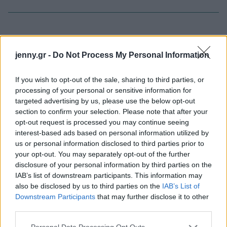
jenny.gr -
Do Not Process My Personal Information
ΔΙΑΒΑΖΟΝΤΑΙ ΤΩΡΑ
If you wish to opt-out of the sale, sharing to third parties, or
processing of your personal or sensitive information for
targeted advertising by us, please use the below opt-out
Οι μαμάκηδες του ζωδιακού: Αυτά τα ζώδια είναι
section to confirm your selection. Please note that after your
opt-out request is processed you may continue seeing
συνήθως κολλημένα στη μαμά τους
interest-based ads based on personal information utilized by
us or personal information disclosed to third parties prior to
Τα 6 σημεία του σπιτιού που δεν χρειάζεται να
your opt-out. You may separately opt-out of the further
disclosure of your personal information by third parties on the
καθαρίζεις κάθε εβδομάδα
IAB’s list of downstream participants. This information may
also be disclosed by us to third parties on the
IAB’s List of
3-3-3 rule: Ο κανόνας που θα αλλάξει τον τρόπο
Downstream Participants
that may further disclose it to other
που ντύνεσαι
third parties.
Please note that this website/app uses one or more Google