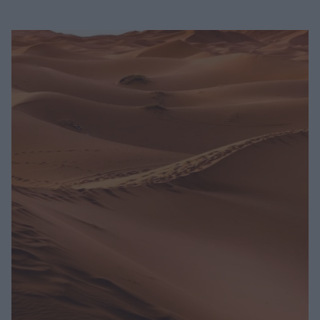
Μακιγιάζ
Beauty News
Well being
Ψυχολογία
Υγεία + Διατροφή
Σχέσεις & Σεξ
Fitness
Woman Power
Parenting
Working Girl
Real Women
Πρόσωπα