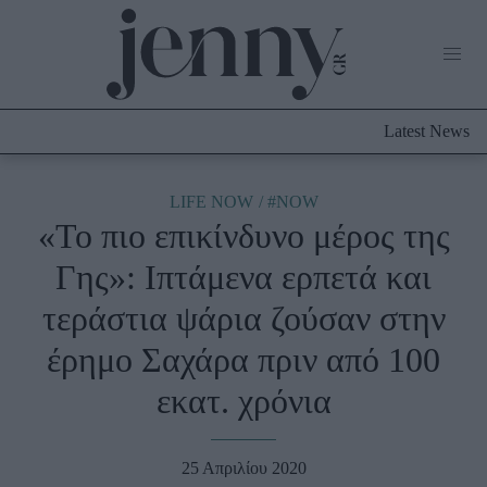
Life Now
What's New
Travel
Latest News
Culture
City Blogging
ABOUT US
ΔΙΑΦΗΜΙΣΤΕΙΤΕ
ΕΠΙΚΟΙΝΩΝΙΑ
LIFE NOW
#NOW
«Το πιο επικίνδυνο μέρος της
Fashion
Γης»: Ιπτάμενα ερπετά και
Shopping
τεράστια ψάρια ζούσαν στην
Styling Tips
Fashion News
έρημο Σαχάρα πριν από 100
εκατ. χρόνια
Beauty - Ομορφιά
Skincare
25 Απριλίου 2020
Μαλλιά - Νύχια