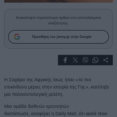
Celebrities
Συνεντεύξεις
Who
Ανακαλύψτε περισσότερα άρθρα στα αποτελέσματα
True Stories
αναζήτησης.
Ask the Guru
Success Stories
Προσθήκη του jenny.gr στην Google
Ζώδια
Living
Η Σαχάρα της Αφρικής ίσως ήταν «το πιο
Deco
Cooking
επικίνδυνο μέρος στην ιστορία της Γης», κατέληξε
Green
μια παλαιοντολογική μελέτη.
Αφιερώματα
Μια ομάδα διεθνών ερευνητών
διαπίστωσε, αναφέρει η Daily Mail, ότι
αυτό που