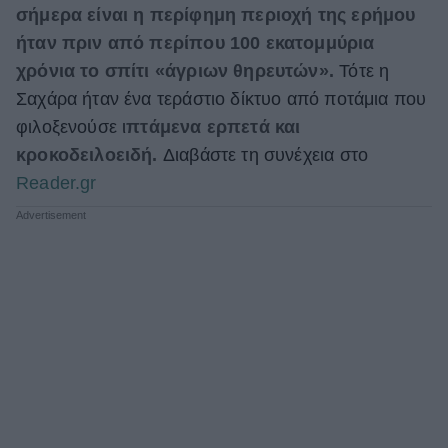
σήμερα είναι η περίφημη περιοχή της ερήμου
ΒΟΞ
ήταν πριν από περίπου 100 εκατομμύρια
χρόνια το σπίτι «άγριων θηρευτών».
Τότε η
Σαχάρα ήταν ένα τεράστιο δίκτυο από ποτάμια που
Χωρίς Ταμπέλες
φιλοξενούσε ι
πτάμενα ερπετά και
κροκοδειλοειδή.
Διαβάστε τη συνέχεια στο
Women's Forum
Reader.gr
Hautes Grecians
Γάμος
Market News