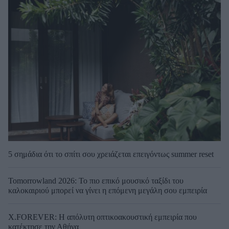
5 σημάδια ότι το σπίτι σου χρειάζεται επειγόντως summer reset
Tomorrowland 2026: Το πιο επικό μουσικό ταξίδι του
καλοκαιριού μπορεί να γίνει η επόμενη μεγάλη σου εμπειρία
X.FOREVER: Η απόλυτη οπτικοακουστική εμπειρία που
κατέκτησε την Αθήνα