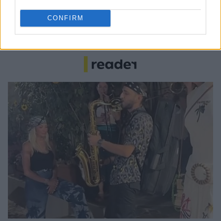
ο Βαγγέλης Μαρινάκης
CONFIRM
ΣΕΦ: Επαναπροκηρύσσεται η ενεργειακή αναβάθμιση - Γιατί
ακυρώθηκε ο πρώτος διαγωνισμός