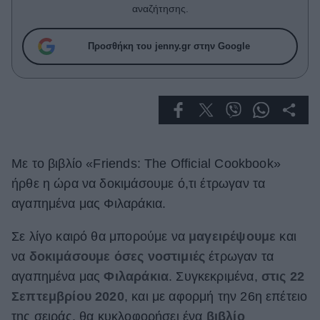
Celebrities
αναζήτησης.
Συνεντεύξεις
Who
Προσθήκη του jenny.gr στην Google
True Stories
Ask the Guru
Success Stories
Ζώδια
Με το βιβλίο «Friends: The Official Cookbook»
Living
ήρθε η ώρα να δοκιμάσουμε ό,τι έτρωγαν τα
αγαπημένα μας Φιλαράκια.
Deco
Σε λίγο καιρό θα μπορούμε να
μαγειρέψουμε
και
Cooking
Green
να
δοκιμάσουμε όσες νοστιμιές
έτρωγαν τα
αγαπημένα μας
Φιλαράκια
. Συγκεκριμένα,
στις 22
Αφιερώματα
Σεπτεμβρίου 2020
, και με αφορμή την 26η επέτειο
της σειράς, θα κυκλοφορήσει ένα
βιβλίο