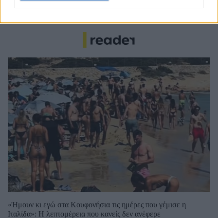
Ολυμπιακός: Τελειώνει άμεσα του Μπραγκάντσα σύμφωνα με
την A Bola
«Ήμουν κι εγώ στα Κουφονήσια τις ημέρες που γέμισε η
Ιταλίδα»: Η λεπτομέρεια που κανείς δεν ανέφερε