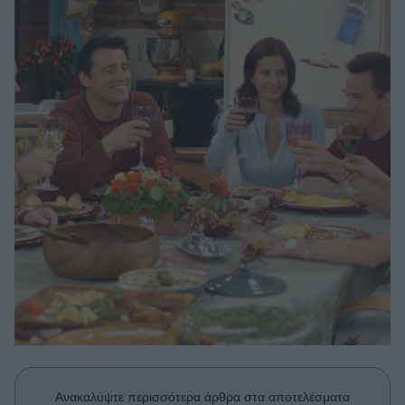
Μακιγιάζ
Beauty News
Well being
Ψυχολογία
Υγεία + Διατροφή
Σχέσεις & Σεξ
Fitness
Woman Power
Parenting
Working Girl
Real Women
Πρόσωπα
Ανακαλύψτε περισσότερα άρθρα στα αποτελέσματα