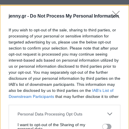
jenny.gr -
Do Not Process My Personal Information
ΔΙΑΒΑΖΟΝΤΑΙ ΤΩΡΑ
If you wish to opt-out of the sale, sharing to third parties, or
processing of your personal or sensitive information for
targeted advertising by us, please use the below opt-out
section to confirm your selection. Please note that after your
Οι μαμάκηδες του ζωδιακού: Αυτά τα ζώδια είναι
opt-out request is processed you may continue seeing
συνήθως κολλημένα στη μαμά τους
interest-based ads based on personal information utilized by
us or personal information disclosed to third parties prior to
your opt-out. You may separately opt-out of the further
Τα 6 σημεία του σπιτιού που δεν χρειάζεται να
disclosure of your personal information by third parties on the
καθαρίζεις κάθε εβδομάδα
IAB’s list of downstream participants. This information may
also be disclosed by us to third parties on the
IAB’s List of
3-3-3 rule: Ο κανόνας που θα αλλάξει τον τρόπο
Downstream Participants
that may further disclose it to other
third parties.
που ντύνεσαι
Please note that this website/app uses one or more Google
Personal Data Processing Opt Outs
services and may gather and store information including but
not limited to your visit or usage behaviour. You may click to
I want to opt-out of the Sharing of my
personal data.