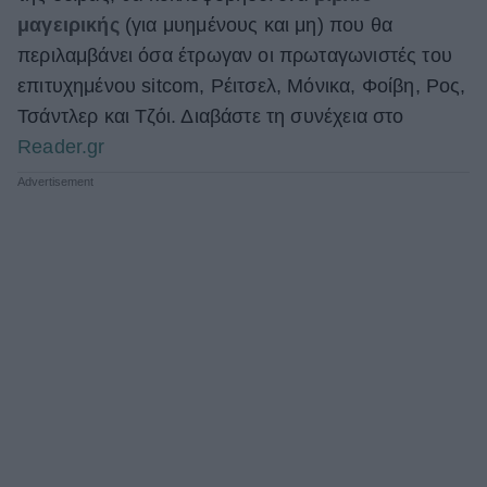
μαγειρικής
(για μυημένους και μη) που θα
ΒΟΞ
περιλαμβάνει όσα έτρωγαν οι πρωταγωνιστές του
επιτυχημένου sitcom, Ρέιτσελ, Μόνικα, Φοίβη, Ρος,
Χωρίς Ταμπέλες
Τσάντλερ και Τζόι. Διαβάστε τη συνέχεια στο
Reader.gr
Women's Forum
Hautes Grecians
Γάμος
Market News