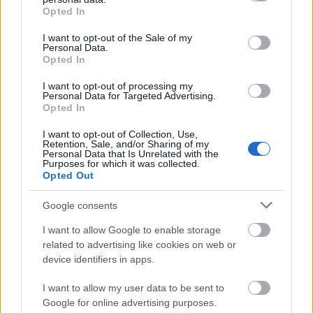
grant or deny consent to Google and its third-party tags to
Opted In
use your data for below specified purposes in below Google
TAGS
ΦΙΛΑΡΑΚΙΑ
consent section.
I want to opt-out of the Sale of my
Personal Data.
Opted In
I want to opt-out of processing my
Personal Data for Targeted Advertising.
Opted In
I want to opt-out of Collection, Use,
Retention, Sale, and/or Sharing of my
Personal Data that Is Unrelated with the
Purposes for which it was collected.
Opted Out
BEST OF INTERNET
Google consents
I want to allow Google to enable storage
related to advertising like cookies on web or
device identifiers in apps.
I want to allow my user data to be sent to
Google for online advertising purposes.