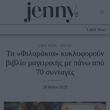
Life Now
What's New
Travel
Latest News
Culture
City Blogging
ABOUT US
ΔΙΑΦΗΜΙΣΤΕΙΤΕ
ΕΠΙΚΟΙΝΩΝΙΑ
LIFE NOW
#NOW
Τα «Φιλαράκια» κυκλοφορούν
Fashion
βιβλίο μαγειρικής με πάνω από
Shopping
70 συνταγές
Styling Tips
Fashion News
28 Μαΐου 2020
Beauty - Ομορφιά
Skincare
Μαλλιά - Νύχια