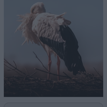
Μακιγιάζ
Beauty News
Well being
Ψυχολογία
Υγεία + Διατροφή
Σχέσεις & Σεξ
Fitness
Woman Power
Parenting
Working Girl
Real Women
Πρόσωπα