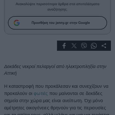
Celebrities
Ανακαλύψτε περισσότερα άρθρα στα αποτελέσματα
Συνεντεύξεις
αναζήτησης.
Who
True Stories
Προσθήκη του jenny.gr στην Google
Ask the Guru
Success Stories
Ζώδια
Living
Δεκάδες νεκροί πελαργοί από ηλεκτροπληξία στην
Αττική
Deco
Cooking
H καταστροφή που προκάλεσαν και συνεχίζουν να
Green
προκαλούν οι
φωτιές
που μαίνονται σε δεκάδες
σημεία στην χώρα μας είναι ανείπωτη. Όχι μόνο
Αφιερώματα
αμέτρητες οικογένειες θρηνούν για τις περιουσίες
και τα σπίτια τους, αλλά μιλάμε και για μια τεράστια