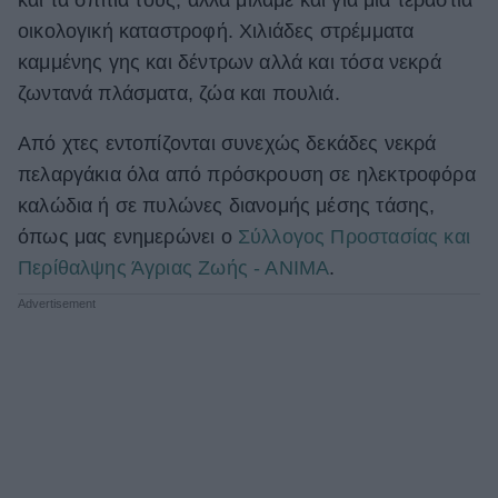
οικολογική καταστροφή. Χιλιάδες στρέμματα
ΒΟΞ
καμμένης γης και δέντρων αλλά και τόσα νεκρά
ζωντανά πλάσματα, ζώα και πουλιά.
Χωρίς Ταμπέλες
Από χτες εντοπίζονται συνεχώς δεκάδες νεκρά
πελαργάκια όλα από πρόσκρουση σε ηλεκτροφόρα
Women's Forum
καλώδια ή σε πυλώνες διανομής μέσης τάσης,
όπως μας ενημερώνει ο
Σύλλογος Προστασίας και
Περίθαλψης Άγριας Ζωής - ΑΝΙΜΑ
.
Hautes Grecians
Γάμος
Market News