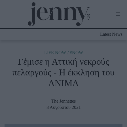
Life Now
What's New
Travel
Latest News
Culture
City Blogging
ABOUT US
ΔΙΑΦΗΜΙΣΤΕΙΤΕ
ΕΠΙΚΟΙΝΩΝΙΑ
LIFE NOW
#NOW
Γέμισε η Αττική νεκρούς
Fashion
πελαργούς - Η έκκληση του
Shopping
ΑΝΙΜΑ
Styling Tips
Fashion News
The Jennettes
Beauty - Ομορφιά
8 Αυγούστου 2021
Skincare
Μαλλιά - Νύχια