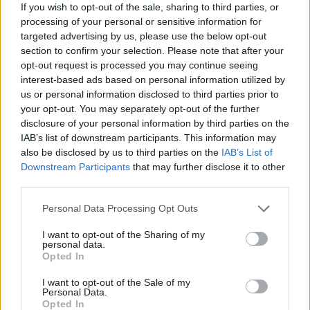
If you wish to opt-out of the sale, sharing to third parties, or
processing of your personal or sensitive information for
targeted advertising by us, please use the below opt-out
section to confirm your selection. Please note that after your
opt-out request is processed you may continue seeing
interest-based ads based on personal information utilized by
us or personal information disclosed to third parties prior to
your opt-out. You may separately opt-out of the further
disclosure of your personal information by third parties on the
IAB’s list of downstream participants. This information may
also be disclosed by us to third parties on the
IAB’s List of
Downstream Participants
that may further disclose it to other
Παρακαλούμε αν εντοπίσετε νεκρό πελαργό στείλτε
third parties.
μας φωτογραφία και στίγμα, για να μπορέσουμε να
Please note that this website/app uses one or more Google
Personal Data Processing Opt Outs
εντοπίσουμε τους πιο επικίνδυνους πυλώνες και
services and may gather and store information including but
να ζητήσουμε από τη ΔΕΔΔΗΕ να τους μονώσει.
not limited to your visit or usage behaviour. You may click to
I want to opt-out of the Sharing of my
personal data.
grant or deny consent to Google and its third-party tags to
Opted In
use your data for below specified purposes in below Google
consent section.
I want to opt-out of the Sale of my
Personal Data.
Opted In