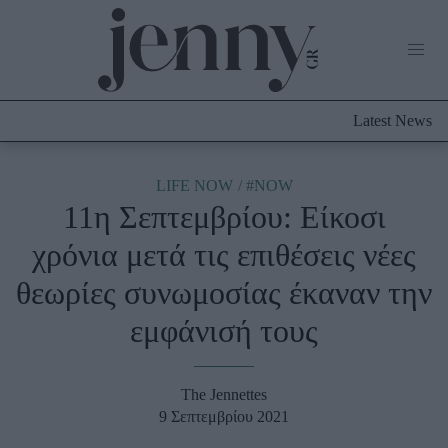
Life Now
What's New
Travel
Latest News
Culture
City Blogging
ABOUT US
ΔΙΑΦΗΜΙΣΤΕΙΤΕ
ΕΠΙΚΟΙΝΩΝΙΑ
LIFE NOW
#NOW
11η Σεπτεμβρίου: Είκοσι
Fashion
χρόνια μετά τις επιθέσεις νέες
Shopping
θεωρίες συνωμοσίας έκαναν την
Styling Tips
Fashion News
εμφάνισή τους
Beauty - Ομορφιά
The Jennettes
Skincare
9 Σεπτεμβρίου 2021
Μαλλιά - Νύχια