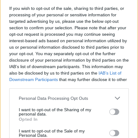
συνήθως κολλημένα στη μαμά τους
If you wish to opt-out of the sale, sharing to third parties, or
processing of your personal or sensitive information for
targeted advertising by us, please use the below opt-out
Τα 6 σημεία του σπιτιού που δεν χρειάζεται να
section to confirm your selection. Please note that after your
καθαρίζεις κάθε εβδομάδα
opt-out request is processed you may continue seeing
interest-based ads based on personal information utilized by
us or personal information disclosed to third parties prior to
3-3-3 rule: Ο κανόνας που θα αλλάξει τον τρόπο
your opt-out. You may separately opt-out of the further
που ντύνεσαι
disclosure of your personal information by third parties on the
IAB’s list of downstream participants. This information may
also be disclosed by us to third parties on the
IAB’s List of
Downstream Participants
that may further disclose it to other
third parties.
TAGS
11Η ΣΕΠΤΕΜΒΡΙΟΥ
Please note that this website/app uses one or more Google
Personal Data Processing Opt Outs
services and may gather and store information including but
not limited to your visit or usage behaviour. You may click to
I want to opt-out of the Sharing of my
personal data.
grant or deny consent to Google and its third-party tags to
Opted In
use your data for below specified purposes in below Google
consent section.
I want to opt-out of the Sale of my
Personal Data.