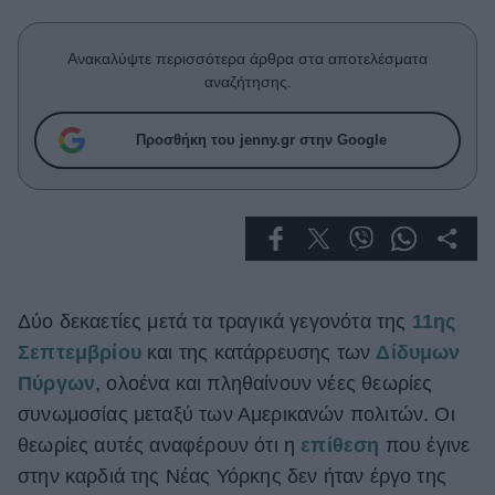
Celebrities
Συνεντεύξεις
Ανακαλύψτε περισσότερα άρθρα στα αποτελέσματα
Who
αναζήτησης.
True Stories
Ask the Guru
Προσθήκη του jenny.gr στην Google
Success Stories
Ζώδια
Living
Δύο δεκαετίες μετά τα τραγικά γεγονότα της
11ης
Deco
Σεπτεμβρίου
και της κατάρρευσης των
Δίδυμων
Cooking
Πύργων
, ολοένα και πληθαίνουν νέες θεωρίες
Green
συνωμοσίας μεταξύ των Αμερικανών πολιτών. Οι
Αφιερώματα
θεωρίες αυτές αναφέρουν ότι η
επίθεση
που έγινε
στην καρδιά της Νέας Υόρκης δεν ήταν έργο της