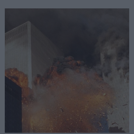
Μακιγιάζ
Beauty News
Well being
Ψυχολογία
Υγεία + Διατροφή
Σχέσεις & Σεξ
Fitness
Woman Power
Parenting
Working Girl
Real Women
Πρόσωπα