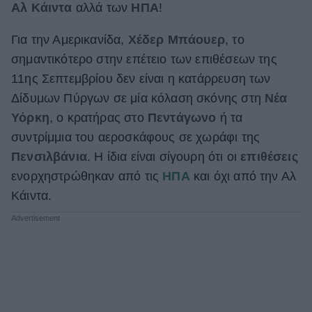
Αλ Κάιντα
αλλά των
ΗΠΑ
!
ΒΟΞ
Για την Αμερικανίδα,
Χέδερ Μπάουερ
, το
σημαντικότερο στην επέτειο των επιθέσεων της
Χωρίς Ταμπέλες
11ης Σεπτεμβρίου δεν είναι η κατάρρευση των
Δίδυμων Πύργων σε μία κόλαση σκόνης στη
Νέα
Υόρκη
, ο κρατήρας στο
Πεντάγωνο
ή τα
Women's Forum
συντρίμμια του αεροσκάφους σε χωράφι της
Πενσιλβάνια
. Η ίδια είναι σίγουρη ότι οι
επιθέσεις
ενορχηστρώθηκαν από τις
ΗΠΑ
και όχι από την Αλ
Hautes Grecians
Κάιντα.
Γάμος
Market News