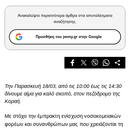
Celebrities
Συνεντεύξεις
Ανακαλύψτε περισσότερα άρθρα στα αποτελέσματα
Who
αναζήτησης.
True Stories
Ask the Guru
Προσθήκη του jenny.gr στην Google
Success Stories
Ζώδια
Living
Την Παρασκευή 18/03, από τις 10:00 έως τις 14:30
Deco
δίνουμε αίμα για καλό σκοπό, στον πεζόδρομο της
Cooking
Κοραή.
Green
Με στόχο την έμπρακτη ενίσχυση νοσοκομειακών
Αφιερώματα
φορέων και συνανθρώπων μας που χρειάζονται τη