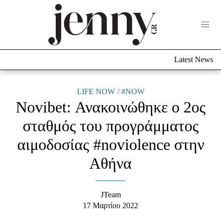
Life Now
What's New
Travel
Latest News
Culture
City Blogging
ABOUT US
ΔΙΑΦΗΜΙΣΤΕΙΤΕ
ΕΠΙΚΟΙΝΩΝΙΑ
LIFE NOW
#NOW
Novibet: Ανακοινώθηκε ο 2ος
Fashion
σταθμός του προγράμματος
Shopping
αιμοδοσίας #noviolence στην
Styling Tips
Fashion News
Αθήνα
Beauty - Ομορφιά
JTeam
Skincare
17 Μαρτίου 2022
Μαλλιά - Νύχια