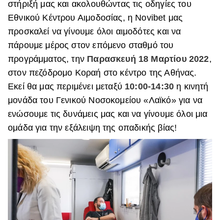
στήριξή μας και ακολουθώντας τις οδηγίες του
ΒΟΞ
Εθνικού Κέντρου Αιμοδοσίας, η Novibet μας
προσκαλεί να γίνουμε όλοι αιμοδότες και να
πάρουμε μέρος στον επόμενο σταθμό του
Χωρίς Ταμπέλες
προγράμματος, την
Παρασκευή 18 Μαρτίου 2022
,
στον πεζόδρομο Κοραή στο κέντρο της Αθήνας.
Εκεί θα μας περιμένει μεταξύ
10:00-14:30
η κινητή
Women's Forum
μονάδα του Γενικού Νοσοκομείου «Λαϊκό» για να
ενώσουμε τις δυνάμεις μας και να γίνουμε όλοι μια
Hautes Grecians
ομάδα για την εξάλειψη της οπαδικής βίας!
Γάμος
Market News