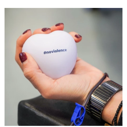
Μακιγιάζ
Beauty News
Well being
Ψυχολογία
Υγεία + Διατροφή
Σχέσεις & Σεξ
Fitness
Woman Power
Parenting
Working Girl
Real Women
Πρόσωπα