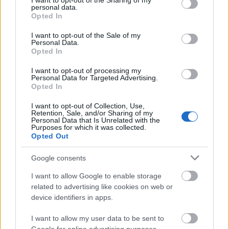
not limited to your visit or usage behaviour. You may click to
I want to opt-out of the Sharing of my
personal data.
grant or deny consent to Google and its third-party tags to
Opted In
use your data for below specified purposes in below Google
consent section.
I want to opt-out of the Sale of my
Personal Data.
Opted In
I want to opt-out of processing my
Personal Data for Targeted Advertising.
Opted In
I want to opt-out of Collection, Use,
Retention, Sale, and/or Sharing of my
Personal Data that Is Unrelated with the
Purposes for which it was collected.
Opted Out
Μάριους Κράιγκερ Λιντ: Ο ποδοσφαιριστής που παίζει στο
Google consents
Conference χωρίς δεξί χέρι (vid)!
I want to allow Google to enable storage
related to advertising like cookies on web or
Τζέφρι Μονκαντά: Ποιος είναι ο «εγκέφαλος» που εμπιστεύτηκε
device identifiers in apps.
ο Βαγγέλης Μαρινάκης
I want to allow my user data to be sent to