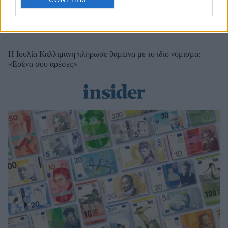
Ένα ζωντανό πορτρέτο της Αθήνας μέσα από τα 4,5 km της
Πατησίων
Η Ιουλία Καλλιμάνη πλήρωσε θαμώνα με το ίδιο νόμισμα:
«Εσένα σου αρέσει;»