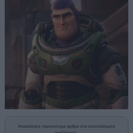
Μακιγιάζ
Beauty News
Well being
Ψυχολογία
Υγεία + Διατροφή
Σχέσεις & Σεξ
Fitness
Woman Power
Parenting
Working Girl
Real Women
Πρόσωπα
Ανακαλύψτε περισσότερα άρθρα στα αποτελέσματα
αναζήτησης.