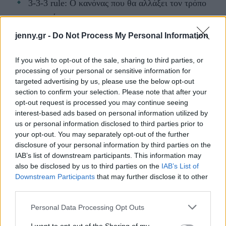
3-3-3 rule: Ο κανόνας που θα αλλάξει τον τρόπο
που ντύνεσαι
jenny.gr -
Do Not Process My Personal Information
If you wish to opt-out of the sale, sharing to third parties, or
processing of your personal or sensitive information for
targeted advertising by us, please use the below opt-out
section to confirm your selection. Please note that after your
opt-out request is processed you may continue seeing
interest-based ads based on personal information utilized by
us or personal information disclosed to third parties prior to
your opt-out. You may separately opt-out of the further
BEST OF INTERNET
disclosure of your personal information by third parties on the
IAB’s list of downstream participants. This information may
also be disclosed by us to third parties on the
IAB’s List of
Downstream Participants
that may further disclose it to other
third parties.
Please note that this website/app uses one or more Google
Personal Data Processing Opt Outs
services and may gather and store information including but