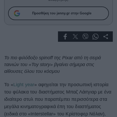
Celebrities
Συνεντεύξεις
Προσθήκη του jenny.gr στην Google
Who
True Stories
Ask the Guru
Success Stories
Ζώδια
Το πιο φιλόδοξο spinoff της Pixar από τη σειρά
ταινιών του «Toy story» βγαίνει σήμερα στις
Living
αίθουσες όλου του κόσμου
Deco
Το «
Light year
» αφηγείται την προσωπική ιστορία
Cooking
του φύλακα του διαστήματος Μπαζ Λάιτγιαρ με ένα
Green
ιδιαίτερο στυλ που παραπέμπει περισσότερα στα
Αφιερώματα
μεγάλα κινηματογραφικά έπη του διαστήματος
(ειδικά στο «Interstellar» του Κρίστοφερ Νόλαν),