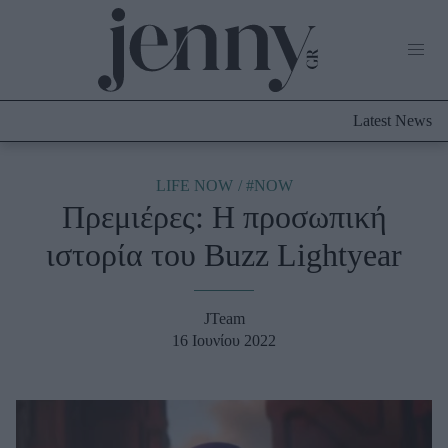
Life Now
What's New
Travel
Latest News
Culture
City Blogging
ABOUT US
ΔΙΑΦΗΜΙΣΤΕΙΤΕ
ΕΠΙΚΟΙΝΩΝΙΑ
LIFE NOW
#NOW
Πρεμιέρες: Η προσωπική
Fashion
ιστορία του Buzz Lightyear
Shopping
Styling Tips
Fashion News
JTeam
16 Ιουνίου 2022
Beauty - Ομορφιά
Skincare
Μαλλιά - Νύχια