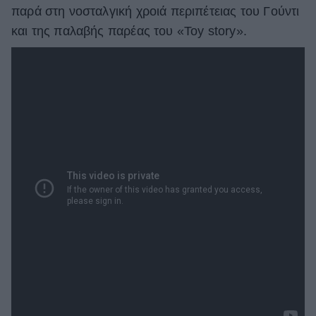
παρά στη νοσταλγική χροιά περιπέτειας του Γούντι
ΒΟΞ
και της παλαβής παρέας του «Toy story».
Χωρίς Ταμπέλες
Women's Forum
Hautes Grecians
Γάμος
Market News