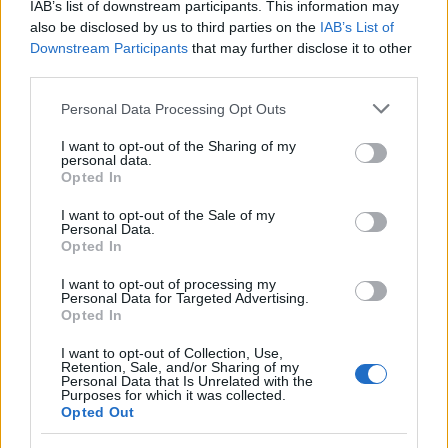
IAB’s list of downstream participants. This information may
also be disclosed by us to third parties on the
IAB’s List of
Downstream Participants
that may further disclose it to other
third parties.
ΔΙΑΒΑΖΟΝΤΑΙ ΤΩΡΑ
Please note that this website/app uses one or more Google
Personal Data Processing Opt Outs
services and may gather and store information including but
not limited to your visit or usage behaviour. You may click to
I want to opt-out of the Sharing of my
personal data.
grant or deny consent to Google and its third-party tags to
Οι μαμάκηδες του ζωδιακού: Αυτά τα ζώδια είναι
Opted In
use your data for below specified purposes in below Google
συνήθως κολλημένα στη μαμά τους
consent section.
I want to opt-out of the Sale of my
Personal Data.
Opted In
Τα 6 σημεία του σπιτιού που δεν χρειάζεται να
καθαρίζεις κάθε εβδομάδα
I want to opt-out of processing my
Personal Data for Targeted Advertising.
Opted In
3-3-3 rule: Ο κανόνας που θα αλλάξει τον τρόπο
I want to opt-out of Collection, Use,
που ντύνεσαι
Retention, Sale, and/or Sharing of my
Personal Data that Is Unrelated with the
Purposes for which it was collected.
Opted Out