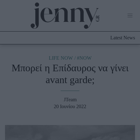
Life Now
What's New
Travel
Latest News
Culture
City Blogging
ABOUT US
ΔΙΑΦΗΜΙΣΤΕΙΤΕ
ΕΠΙΚΟΙΝΩΝΙΑ
LIFE NOW
#NOW
Μπορεί η Επίδαυρος να γίνει
Fashion
avant garde;
Shopping
Styling Tips
Fashion News
JTeam
20 Ιουνίου 2022
Beauty - Ομορφιά
Skincare
Μαλλιά - Νύχια