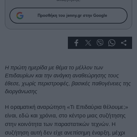
Celebrities
Συνεντεύξεις
Προσθήκη του jenny.gr στην Google
Who
True Stories
Ask the Guru
Success Stories
Ζώδια
Η πρώτη ημερίδα με θέμα το μέλλον των
Επιδαυρίων και την ανάγκη αναθεώρησης τους
Living
έθεσε, χωρίς περιστροφές, βασικές παθογένειες της
διοργάνωσης
Deco
Cooking
Η οραματική αναρώτηση «Τι Επιδαύρια θέλουμε;»
Green
είναι, εδώ και χρόνια, στο κέντρο μιας συζήτησης
Αφιερώματα
στην κοινότητα των παραστατικών τεχνών. Η
συζήτηση αυτή δεν είχε ανεπίσημη έναρξη, μέχρι