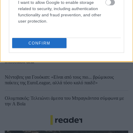
I want to allow Google to enable storage
related to security, including authentication
functionality and fraud prevention, and other
user protection.
CONFIRM
Λιβάι Γκαρσία - Παναθηναϊκός: Τα οικονομικά δεδομένα του
σπουδαίου deal
Νέντοβιτς για Γουόκαπ: «Είναι από τους πιο... βρώμικους
παίκτες της EuroLeague, αλλά τόσο καλό παιδί!»
Ολυμπιακός: Τελειώνει άμεσα του Μπραγκάντσα σύμφωνα με
την A Bola