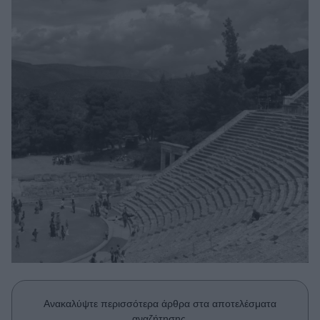
Μακιγιάζ
Beauty News
Well being
Ψυχολογία
Υγεία + Διατροφή
Σχέσεις & Σεξ
Fitness
Woman Power
Parenting
Working Girl
Real Women
Πρόσωπα
Ανακαλύψτε περισσότερα άρθρα στα αποτελέσματα
αναζήτησης.