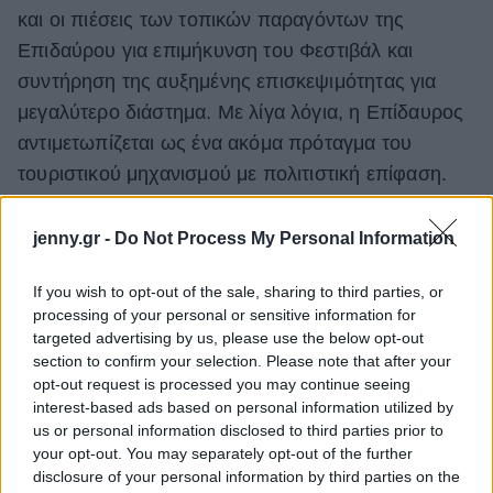
και οι πιέσεις των τοπικών παραγόντων της
Επιδαύρου για επιμήκυνση του Φεστιβάλ και
συντήρηση της αυξημένης επισκεψιμότητας για
μεγαλύτερο διάστημα. Με λίγα λόγια, η Επίδαυρος
αντιμετωπίζεται ως ένα ακόμα πρόταγμα του
τουριστικού μηχανισμού με πολιτιστική επίφαση.
Όμως, όπως σημείωσε και ο καθηγητής του ΑΠΘ
και κριτικός θεάτρου Σάββας Πατσαλίδης, «μια
jenny.gr -
Do Not Process My Personal Information
παράσταση στην Επίδαυρο πρέπει να λειτουργεί
If you wish to opt-out of the sale, sharing to third parties, or
ως γεγονός κι όχι ως τουριστική διεκπεραίωση. Η
processing of your personal or sensitive information for
Επίδαυρος πρέπει να λειτουργεί ως μια δεξαμενή
targeted advertising by us, please use the below opt-out
γεγονότων που δεν συναντάς πουθενά αλλού».
section to confirm your selection. Please note that after your
opt-out request is processed you may continue seeing
Διαβάστε τη συνέχεια στο
interest-based ads based on personal information utilized by
monopoli.gr
us or personal information disclosed to third parties prior to
your opt-out. You may separately opt-out of the further
disclosure of your personal information by third parties on the