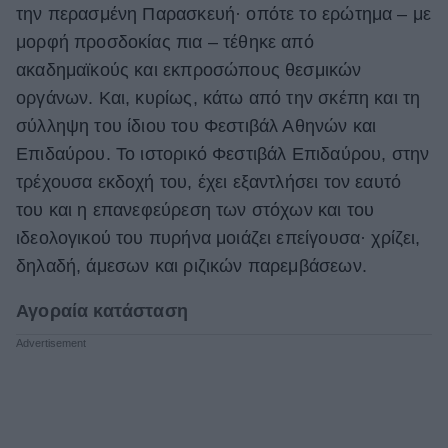
την περασμένη Παρασκευή· οπότε το ερώτημα – με
ΒΟΞ
μορφή προσδοκίας πια – τέθηκε από
ακαδημαϊκούς και εκπροσώπους θεσμικών
οργάνων. Και, κυρίως, κάτω από την σκέπη και τη
Χωρίς Ταμπέλες
σύλληψη του ίδιου του Φεστιβάλ Αθηνών και
Επιδαύρου. Το ιστορικό Φεστιβάλ Επιδαύρου, στην
τρέχουσα εκδοχή του, έχει εξαντλήσει τον εαυτό
Women's Forum
του και η επανεφεύρεση των στόχων και του
ιδεολογικού του πυρήνα μοιάζει επείγουσα· χρίζει,
Hautes Grecians
δηλαδή, άμεσων και ριζικών παρεμβάσεων.
Αγοραία κατάσταση
Γάμος
Market News