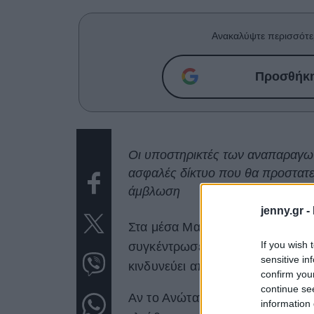
Ανακαλύψτε περισσότε
Προσθήκη 
Οι υποστηρικτές των αναπαραγω
ασφαλές δίκτυο που θα προστατεύ
άμβλωση
jenny.gr -
Στα μέσα Μαΐου, ο νόμος για τ
If you wish 
συγκέντρωσε την απαιτούμενη π
sensitive in
κινδυνεύει από απόφαση του Αν
confirm you
continue se
Αν το Ανώτατο Δικαστήριο αναιρέ
information 