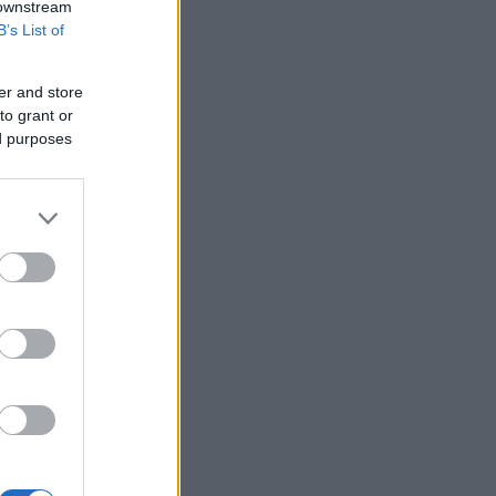
 downstream
B’s List of
er and store
to grant or
ed purposes