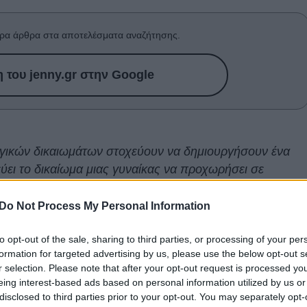
ρα άρθρα στα αποτελέσματα αναζήτησης.
του jenny.gr στην Google
γικών δικαιωμάτων στοχεύουν να δημιουργήσουν ένα
ει το δικαίωμα μιας γυναίκας να προχωρήσει σε
Do Not Process My Personal Information
ην πρόσβαση στην
άμβλωση
σε ολόκληρες τις
ΗΠΑ
δεν
to opt-out of the sale, sharing to third parties, or processing of your per
λειοψηφία στη Γερουσία, την ώρα που το δικαίωμα αυτ
formation for targeted advertising by us, please use the below opt-out s
ωτάτου Δικαστηρίου.
r selection. Please note that after your opt-out request is processed y
eing interest-based ads based on personal information utilized by us or
σει την απόφαση, κάθε αμερικανική πολιτεία
θα είναι
disclosed to third parties prior to your opt-out. You may separately opt-