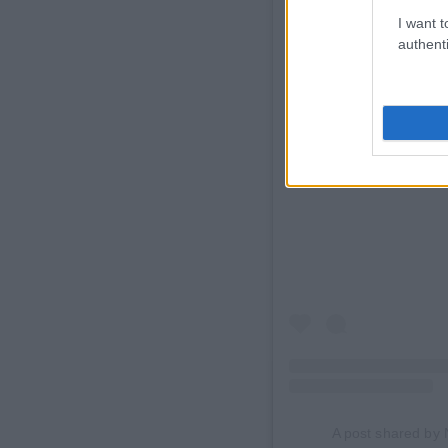
I want t
authenti
View this post on Inst
A post shared by 