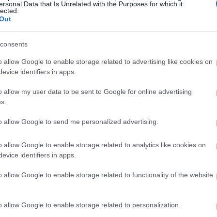
ersonal Data that Is Unrelated with the Purposes for which it
lected.
Out
ες διαδηλωτών συγκεντρώνονται κάθε βράδυ για να
consents
τά στην έδρα του ύπατου δικαστικού θεσμού των ΗΠΑ
o allow Google to enable storage related to advertising like cookies on
στατεύεται από μεταλλικό φράκτη. Ορισμένοι
evice identifiers in apps.
ις διαμαρτυρίες τους και μπροστά στα σπίτια των
o allow my user data to be sent to Google for online advertising
τους δείξουν με τον πλέον απτό τρόπο πως, αν δεν τους
s.
οσωπικό τους χώρο, ας φανταστούν πώς είναι να το
to allow Google to send me personalized advertising.
νθρώπου.
o allow Google to enable storage related to analytics like cookies on
evice identifiers in apps.
o allow Google to enable storage related to functionality of the website
o allow Google to enable storage related to personalization.