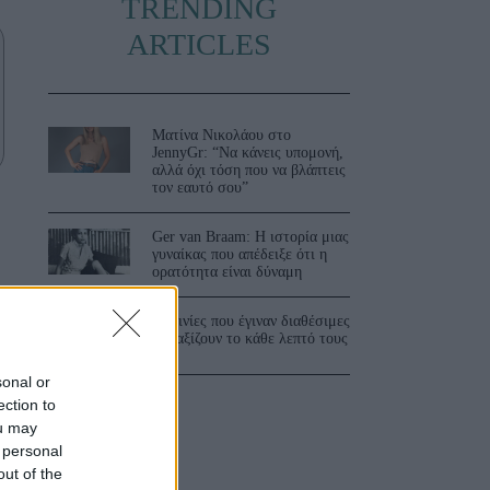
TRENDING
ARTICLES
Ματίνα Νικολάου στο
JennyGr: “Να κάνεις υπομονή,
αλλά όχι τόση που να βλάπτεις
τον εαυτό σου”
Ger van Braam: Η ιστορία μιας
γυναίκας που απέδειξε ότι η
ορατότητα είναι δύναμη
3 ταινίες που έγιναν διαθέσιμες
και αξίζουν το κάθε λεπτό τους
sonal or
ό
ection to
ou may
 personal
out of the