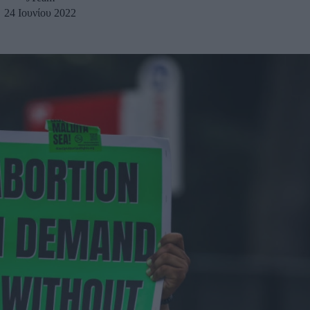
24 Ιουνίου 2022
u
ies
Χωρίς Ταμπέλες
Market News