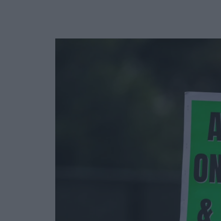
Ask the Gur
Success Stor
Αφιερώματα
ΒΟΞ
Hautes Grecians
Γάμος