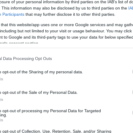
ιτρέψει τις αμβλώσεις. Ωστόσο, γύρω στις είκοσι
losure of your personal information by third parties on the IAB’s list of
. This information may also be disclosed by us to third parties on the
IA
δη δεσμευτεί να καταστήσουν παράνομες τις αμβλώσεις.
Participants
that may further disclose it to other third parties.
 that this website/app uses one or more Google services and may gath
including but not limited to your visit or usage behaviour. You may click 
 to Google and its third-party tags to use your data for below specifi
ogle consent section.
l Data Processing Opt Outs
o opt-out of the Sharing of my personal data.
In
o opt-out of the Sale of my Personal Data.
In
NOW
to opt-out of processing my Personal Data for Targeted
ο New York Magazine γράφει ιστορία με ένα
ing.
In
εύχος-οδηγό για υπηρεσίες άμβλωσης σε όλη την
μερική
o opt-out of Collection, Use, Retention, Sale, and/or Sharing