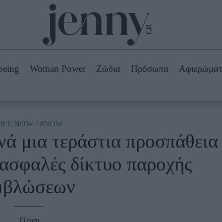
Beauty -
Ομορφιά
ABOUT US
ΔΙΑΦΗΜΙΣΤΕΙΤΕ
ΕΠΙΚΟΙΝΩΝΙΑ
being
Woman Power
Ζώδια
Πρόσωπα
Αφιερώμα
Skincare
ws
Μαλλιά - Νύχια
Μακιγιάζ
Beauty News
IFE NOW
#NOW
νά μια τεράστια προσπάθεια
πα
Ζώδια
 ασφαλές δίκτυο παροχής
μβλώσεων
JTeam