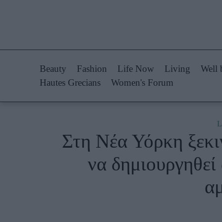
Life Now
Fashion
What's New
Shopping
Beauty
Fashion
Life Now
Living
Well 
Travel
Styling Tips
Hautes Grecians
Women's Forum
Culture
Fashion Ne
City Blogging
L
Στη Νέα Υόρκη ξεκι
Woman Power
Πρόσω
να δημιουργηθεί
Parenting
Celebrities
α
Working Girl
Συνεντεύξεις
Real Women
Who
True Stories