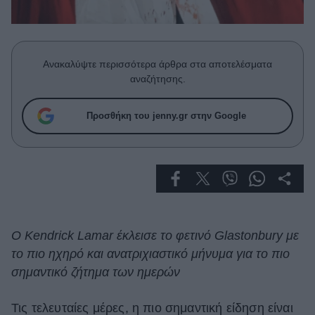
Celebrities
Συνεντεύξεις
Who
True Stories
Ανακαλύψτε περισσότερα άρθρα στα αποτελέσματα
Ask the Guru
αναζήτησης.
Success Stories
Προσθήκη του jenny.gr στην Google
Ζώδια
Living
Deco
Cooking
Ο Kendrick Lamar έκλεισε το φετινό Glastonbury με
Green
το πιο ηχηρό και ανατριχιαστικό μήνυμα για το πιο
σημαντικό ζήτημα των ημερών
Αφιερώματα
Τις τελευταίες μέρες, η πιο σημαντική είδηση είναι