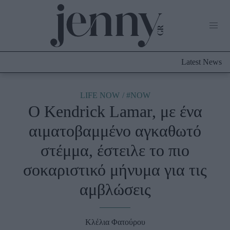
Life Now
What's New
Travel
Latest News
Culture
City Blogging
ABOUT US
ΔΙΑΦΗΜΙΣΤΕΙΤΕ
ΕΠΙΚΟΙΝΩΝΙΑ
LIFE NOW
#NOW
Ο Kendrick Lamar, με ένα
Fashion
αιματοβαμμένο αγκαθωτό
Shopping
στέμμα, έστειλε το πιο
Styling Tips
Fashion News
σοκαριστικό μήνυμα για τις
αμβλώσεις
Beauty - Ομορφιά
Skincare
Κλέλια Φατούρου
Μαλλιά - Νύχια