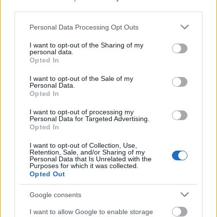
third parties.
Please note that this website/app uses one or more Google
Personal Data Processing Opt Outs
services and may gather and store information including but
not limited to your visit or usage behaviour. You may click to
I want to opt-out of the Sharing of my
personal data.
grant or deny consent to Google and its third-party tags to
Opted In
use your data for below specified purposes in below Google
consent section.
I want to opt-out of the Sale of my
Personal Data.
Opted In
I want to opt-out of processing my
Personal Data for Targeted Advertising.
Opted In
I want to opt-out of Collection, Use,
Retention, Sale, and/or Sharing of my
Personal Data that Is Unrelated with the
Purposes for which it was collected.
Opted Out
Google consents
I want to allow Google to enable storage