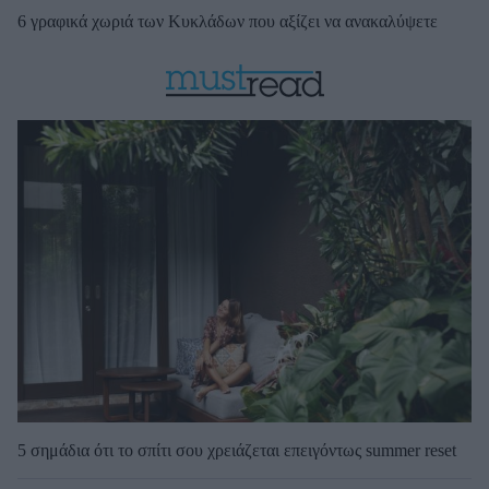
6 γραφικά χωριά των Κυκλάδων που αξίζει να ανακαλύψετε
5 σημάδια ότι το σπίτι σου χρειάζεται επειγόντως summer reset