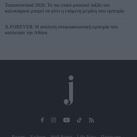
Tomorrowland 2026: Το πιο επικό μουσικό ταξίδι του
καλοκαιριού μπορεί να γίνει η επόμενη μεγάλη σου εμπειρία
X.FOREVER: Η απόλυτη οπτικοακουστική εμπειρία που
κατέκτησε την Αθήνα
Beauty
Fashion
Well Being
Life Now
Πρόσωπα