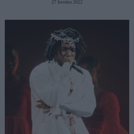
27 Ιουνίου 2022
Μακιγιάζ
Beauty News
Well being
Ψυχολογία
Υγεία + Διατροφή
Σχέσεις & Σεξ
Fitness
Woman Power
Parenting
Working Girl
Real Women
Πρόσωπα