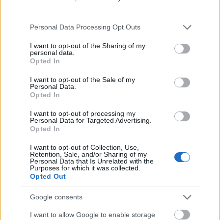
21ου αιώνα και η αφορμή για το
κίνημα #MeToo
,
third parties.
που συνεχίζει να καθορίζει πτυχές της δημόσιας
Please note that this website/app uses one or more Google
Personal Data Processing Opt Outs
ζωής. Η ταινία θα προβληθεί
πρώτη φορά στους
services and may gather and store information including but
κινηματογράφους
στις 18 Νοεμβρίου.
not limited to your visit or usage behaviour. You may click to
I want to opt-out of the Sharing of my
personal data.
grant or deny consent to Google and its third-party tags to
Opted In
use your data for below specified purposes in below Google
consent section.
I want to opt-out of the Sale of my
Personal Data.
Opted In
ΔΙΑΒΑΖΟΝΤΑΙ ΤΩΡΑ
I want to opt-out of processing my
Personal Data for Targeted Advertising.
Opted In
Kαθαρίζεις τα παπούτσια σου με υγρά
I want to opt-out of Collection, Use,
Retention, Sale, and/or Sharing of my
μαντηλάκια; Οι λόγοι που πρέπει να σταματήσεις
Personal Data that Is Unrelated with the
Purposes for which it was collected.
asap
Opted Out
Ζώδια σήμερα (9/8): Ανοίγουν δρόμοι για το
Google consents
μέλλον - Τι προβλέπεται για κάθε ζώδιο
I want to allow Google to enable storage