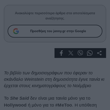
Celebrities
Συνεντεύξεις
Ανακαλύψτε περισσότερα άρθρα στα αποτελέσματα
Who
αναζήτησης.
True Stories
Ask the Guru
Προσθήκη του jenny.gr στην Google
Success Stories
Ζώδια
Living
Το βιβλίο των δημοσιογράφων που έφεραν το
Deco
σκάνδαλο Weinstein στη δημοσιότητα έγινε ταινία κι
Cooking
έρχεται στους κινηματογράφους το Νοέμβριο
Green
Το
She Said
δεν είναι μια ταινία μόνο για το
Αφιερώματα
Hollywood
ή μόνο για το
#MeToo
. Η υπόθεση