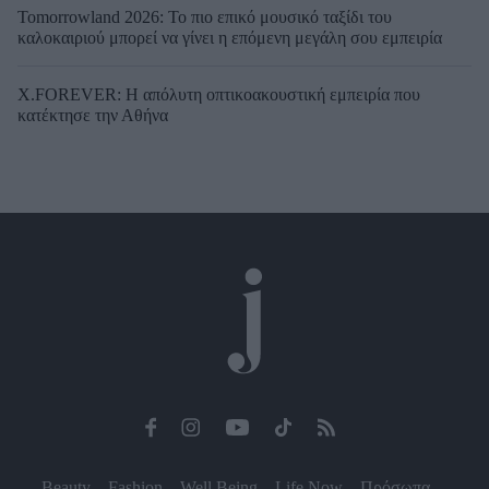
Tomorrowland 2026: Το πιο επικό μουσικό ταξίδι του
καλοκαιριού μπορεί να γίνει η επόμενη μεγάλη σου εμπειρία
X.FOREVER: Η απόλυτη οπτικοακουστική εμπειρία που
κατέκτησε την Αθήνα
Beauty
Fashion
Well Being
Life Now
Πρόσωπα