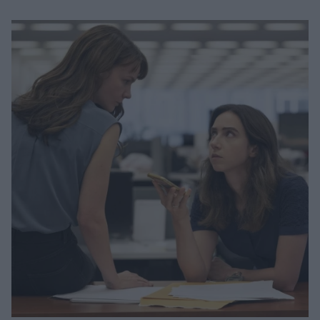
Μακιγιάζ
Beauty News
Well being
Ψυχολογία
Υγεία + Διατροφή
Σχέσεις & Σεξ
Fitness
Woman Power
Parenting
Working Girl
Real Women
Πρόσωπα