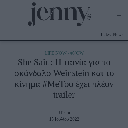
Life Now
What's New
Travel
Latest News
Culture
City Blogging
ABOUT US
ΔΙΑΦΗΜΙΣΤΕΙΤΕ
ΕΠΙΚΟΙΝΩΝΙΑ
LIFE NOW
#NOW
She Said: Η ταινία για το
Fashion
σκάνδαλο Weinstein και το
Shopping
κίνημα #MeToo έχει πλέον
Styling Tips
Fashion News
trailer
Beauty - Ομορφιά
JTeam
Skincare
15 Ιουλίου 2022
Μαλλιά - Νύχια