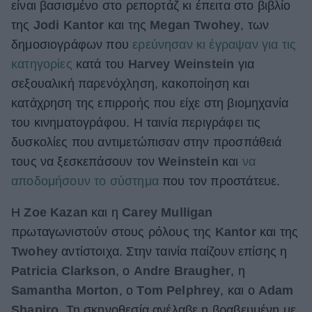
είναι βασισμένο στο ρεπορτάζ κι έπειτα στο βιβλίο
ΒΟΞ
της
Jodi Kantor
και της
Megan Twohey
, των
δημοσιογράφων που
ερεύνησαν κι έγραψαν για τις
κατηγορίες
κατά του
Harvey Weinstein
για
Χωρίς Ταμπέλες
σεξουαλική παρενόχληση, κακοποίηση και
κατάχρηση της επιρροής που είχε στη βιομηχανία
του κινηματογράφου. Η ταινία περιγράφει τις
Women's Forum
δυσκολίες που αντιμετώπισαν στην προσπάθειά
τους να ξεσκεπάσουν τον
Weinstein
και
να
Hautes Grecians
αποδομήσουν το σύστημα
που τον προστάτευε.
Η
Zoe Kazan
και η
Carey Mulligan
πρωταγωνιστούν στους ρόλους της
Kantor
και της
Γάμος
Twohey
αντίστοιχα. Στην ταινία παίζουν επίσης η
Patricia Clarkson
, ο
Andre Braugher
, η
Market News
Samantha Morton
, ο
Tom Pelphrey
, και ο
Adam
Shapiro
. Τη σκηνοθεσία ανέλαβε η βραβευμένη με