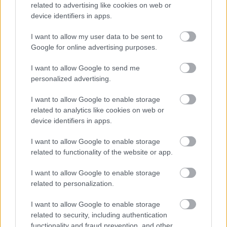
related to advertising like cookies on web or
device identifiers in apps.
Η συνήθεια που «σκουριάζει» σιωπηλά το μυαλό
σου - Συμβαίνει στους περισσότερους και δεν το
I want to allow my user data to be sent to
καταλαβαίνουμε
Google for online advertising purposes.
I want to allow Google to send me
personalized advertising.
I want to allow Google to enable storage
TAGS
# METOO
HARVEY WEINSTEIN
related to analytics like cookies on web or
ΚΙΝΗΜΑΤΟΓΡΑΦΟΣ
device identifiers in apps.
I want to allow Google to enable storage
related to functionality of the website or app.
I want to allow Google to enable storage
related to personalization.
I want to allow Google to enable storage
related to security, including authentication
functionality and fraud prevention, and other