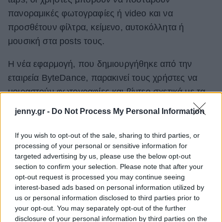
πανοραμικές φωτογραφίες ή video και να
προσθέτουν φίλτρα, κείμενο, αυτοκόλλητα ή
μουσική στα posts τους.
Η νέα εφαρμογή, που δημιουργήθηκε από την
εταιρεία ByteDance, παρακινεί τους χρήστες να
μοιραστούν φωτογραφίες και βίντεο σχετικά με τα
θέματα που τους ενδιαφέρουν, όπως η μόδα, η
jenny.gr -
Do Not Process My Personal Information
ομορφιά, η ευεξία ή το φαγητό. Μάλιστα η νέα
πλατφόρμα μπορεί εύκολα να αξιοποιηθεί
If you wish to opt-out of the sale, sharing to third parties, or
processing of your personal or sensitive information for
εμπορικά, καθώς δίνει τη δυνατότητα στο χρήστη
targeted advertising by us, please use the below opt-out
να ταγκάρει, για παράδειγμα, το κατάστημα από το
section to confirm your selection. Please note that after your
οποίο αγόρασε τα ρούχα του, καθώς και την τιμή
opt-out request is processed you may continue seeing
interest-based ads based on personal information utilized by
τους.
us or personal information disclosed to third parties prior to
your opt-out. You may separately opt-out of the further
disclosure of your personal information by third parties on the