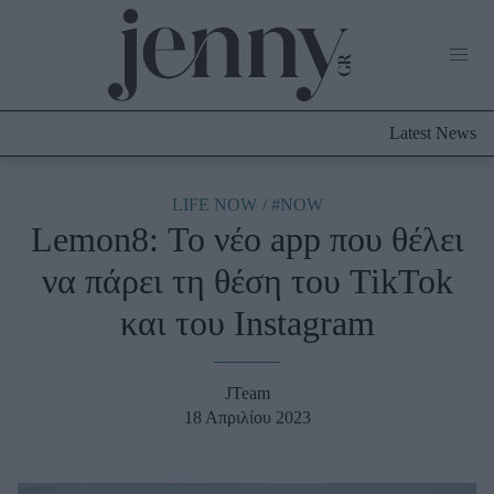
Life Now
What's New
Travel
Latest News
Culture
City Blogging
ABOUT US
ΔΙΑΦΗΜΙΣΤΕΙΤΕ
ΕΠΙΚΟΙΝΩΝΙΑ
LIFE NOW
#NOW
Lemon8: Το νέο app που θέλει
Fashion
να πάρει τη θέση του TikTok
Shopping
και του Instagram
Styling Tips
Fashion News
JTeam
Beauty - Ομορφιά
18 Απριλίου 2023
Skincare
Μαλλιά - Νύχια