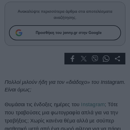
Celebrities
Συνεντεύξεις
Ανακαλύψτε περισσότερα άρθρα στα αποτελέσματα
Who
αναζήτησης.
True Stories
Ask the Guru
Προσθήκη του jenny.gr στην Google
Success Stories
Ζώδια
Living
Πολλοί μιλούν ήδη για τον «διάδοχο» του Instagram.
Είναι όμως;
Deco
Cooking
Green
Θυμάσαι τις ένδοξες ημέρες του
Instagram
; Τότε
που τραβούσες μια φωτογραφία απλά για να την
Αφιερώματα
τραβήξεις; Χωρίς κανένα θέμα αλλά με σούπερ
αισθητική μετά από ένα σωρό φίλτρα για να πάρει