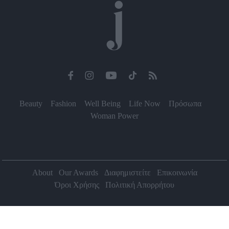
Beauty
Fashion
Well Being
Life Now
Πρόσωπα
Woman Power
About
Our Awards
Διαφημιστείτε
Επικοινωνία
Όροι Χρήσης
Πολιτική Απορρήτου
2026 Jenny.gr | All rights reserved