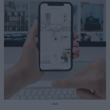
Μακιγιάζ
Beauty News
Well being
Ψυχολογία
Υγεία + Διατροφή
Σχέσεις & Σεξ
Fitness
Woman Power
Parenting
Working Girl
Real Women
Πρόσωπα
pexels