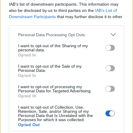
IAB’s list of downstream participants. This information may
also be disclosed by us to third parties on the
IAB’s List of
Downstream Participants
that may further disclose it to other
third parties.
Please note that this website/app uses one or more Google
Personal Data Processing Opt Outs
services and may gather and store information including but
not limited to your visit or usage behaviour. You may click to
I want to opt-out of the Sharing of my
personal data.
grant or deny consent to Google and its third-party tags to
Opted In
use your data for below specified purposes in below Google
consent section.
I want to opt-out of the Sale of my
Personal Data.
Opted In
I want to opt-out of processing my
Personal Data for Targeted Advertising.
Opted In
I want to opt-out of Collection, Use,
Retention, Sale, and/or Sharing of my
Personal Data that Is Unrelated with the
Purposes for which it was collected.
Opted Out