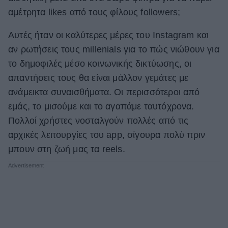
αμέτρητα likes από τους φίλους followers;
ΒΟΞ
Αυτές ήταν οι καλύτερες μέρες του Instagram και
αν ρωτήσεις τους millenials για το πώς νιώθουν για
Χωρίς Ταμπέλες
το δημοφιλές μέσο κοινωνικής δικτύωσης, οι
απαντήσεις τους θα είναι μάλλον γεμάτες με
ανάμεικτα συναισθήματα. Οι περισσότεροι από
Women's Forum
εμάς, το μισούμε και το αγαπάμε ταυτόχρονα.
Πολλοί χρήστες νοσταλγούν πολλές από τις
Hautes Grecians
αρχικές λειτουργίες του app, σίγουρα πολύ πριν
μπουν στη ζωή μας τα reels.
Γάμος
Market News