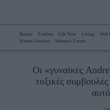
Life Now
Fashion
What's New
Shopping
Beauty
Fashion
Life Now
Living
Well 
Travel
Styling Tips
Hautes Grecians
Women's Forum
Culture
Fashion Ne
City Blogging
L
Οι «γυναίκες Andrew
Woman Power
Πρόσω
τοξικές συμβουλές 
Parenting
Celebrities
αυτό
Working Girl
Συνεντεύξεις
Real Women
Who
True Stories
Στε