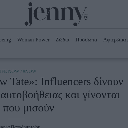
Beauty -
Ομορφιά
ABOUT US
ΔΙΑΦΗΜΙΣΤΕΙΤΕ
ΕΠΙΚΟΙΝΩΝΙΑ
being
Woman Power
Ζώδια
Πρόσωπα
Αφιερώμα
Skincare
ws
Μαλλιά - Νύχια
Μακιγιάζ
Beauty News
IFE NOW
#NOW
 Tate»: Influencers δίνουν
πα
Ζώδια
αυτοβοήθειας και γίνονται
 που μισούν
φανία Παπαδημητρίου