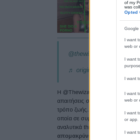
Ό
of my P
was col
σ
Opted 
υ
Google 
I want t
web or d
@thewizardliz
I want t
purpose
♬ original sound - Thewiz
I want 
Η @Thewizardliz είναι γκουρού 
I want t
web or d
απαιτήσεις σεβασμό, να φύγεις α
τρόπο ζωής. Μαζί της, η «διαγ
I want t
οποία σε συμβουλεύει να ζήσεις 
or app.
αναλυτικά threads που σου μαθ
I want t
απομακρύνεις τον άντρα σου 