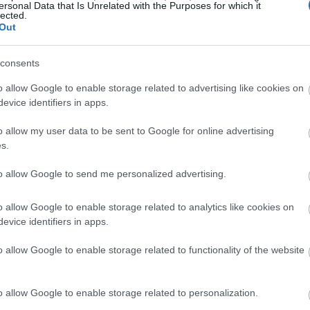
χι, το "Green Line Theory" δεν είναι απλώς viral
ersonal Data that Is Unrelated with the Purposes for which it
lected.
το TikTok. Nαι, η σεξιστική ψευδοεπιστήμη,
Out
πάρχει
consents
o allow Google to enable storage related to advertising like cookies on
evice identifiers in apps.
o allow my user data to be sent to Google for online advertising
s.
ardliz
to allow Google to send me personalized advertising.
αυτοβοήθειας και προσπαθεί να σε διδάξει πώς να
o allow Google to enable storage related to analytics like cookies on
evice identifiers in apps.
πό τοξικές καταστάσεις, και να κάνεις τον εγωισμό
νωσμένη κοινωνιοπαθής»
Kanika Batra,
η
@p8stie
, η
o allow Google to enable storage related to functionality of the website
χωρίς ενσυναίσθηση. Στο Twitter έχει αναρτήσει
αίνουν
«Πώς να κλέψεις το αγόρι κάποιας»
,
«Πώς να
o allow Google to enable storage related to personalization.
από τη μητέρα του»
και άλλα τέτοια καθόλου υγιή