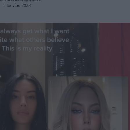
1 Ιουνίου 2023
u
ies
Χωρίς Ταμπέλες
Market News