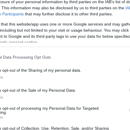
losure of your personal information by third parties on the IAB’s list of
ρινά, κανείς δεν υποχρεούται να σε σώσει», λέει πολύ
. This information may also be disclosed by us to third parties on the
IA
κύλα. Αναρτά βίντεο με τίτλους όπως «Σταμάτα να
Participants
that may further disclose it to other third parties.
 που όλοι έχουν εμμονή μαζί μου» και «Δεν σου
 that this website/app uses one or more Google services and may gath
κδοχή του εαυτού σου».
including but not limited to your visit or usage behaviour. You may click 
 to Google and its third-party tags to use your data for below specifi
ogle consent section.
l Data Processing Opt Outs
o opt-out of the Sharing of my personal data.
In
o opt-out of the Sale of my Personal Data.
In
to opt-out of processing my Personal Data for Targeted
ing.
In
NOW
o opt-out of Collection, Use, Retention, Sale, and/or Sharing