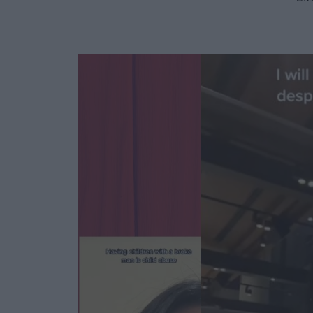
Ask the Gur
Success Stor
Αφιερώματα
ΒΟΞ
Hautes Grecians
Γάμος