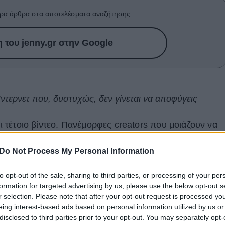
ρα άρθρα στα αποτελέσματα αναζήτησης.
του jenny.gr στην Google
Ίντερνετ που, δυστυχώς, δεν γίνεται να αποφύγεις
ει τέτοιο βίντεο. Πανέμορφες creators που μοιάζουν να
ένη, προσφέρονται να σε βοηθήσουν να γίνεις η
Do Not Process My Personal Information
– ναι, αυτό γινόταν ανέκαθεν, θα μας πεις και θα έχεις
κάνουν με κάπως τοξικό τρόπο. Κι με το «κάπως τοξικό»,
to opt-out of the sale, sharing to third parties, or processing of your per
drew Tate». Στην πραγματικότητα, θα μπορούσαμε να
formation for targeted advertising by us, please use the below opt-out s
γυναίκες
.
r selection. Please note that after your opt-out request is processed y
eing interest-based ads based on personal information utilized by us or
rdliz
, η οποία στην αρχή σε ξεγελάει. «Κανείς δεν
disclosed to third parties prior to your opt-out. You may separately opt-