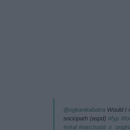
@ogkanikabatra
Would I m
sociopath (aspd)
#fyp
#fo
#viral
#narcissist
♬ origin