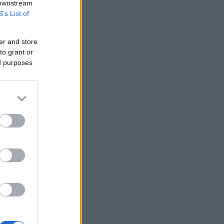
 downstream
B’s List of
er and store
to grant or
ed purposes