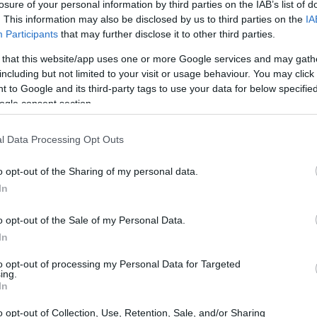
losure of your personal information by third parties on the IAB’s list of
. This information may also be disclosed by us to third parties on the
IA
Participants
that may further disclose it to other third parties.
 that this website/app uses one or more Google services and may gath
including but not limited to your visit or usage behaviour. You may click 
 to Google and its third-party tags to use your data for below specifi
ogle consent section.
l Data Processing Opt Outs
υτό είναι ένας πίνακας ζωγραφικής είτε ένα νόστιμο πιάτ
o opt-out of the Sharing of my personal data.
 για τη μαγειρική την έκαναν να δει τον τομέα catering
In
ουργήσει την εταιρεία
“Different & Different”
, η οποία
o opt-out of the Sale of my Personal Data.
α χρονιά βραβεύτηκε με το “Hellenic Enterpreneurship
In
ων υπηρεσιών catering, ενώ το 2018 κατάφερε να
ριση καινοτόμου επιχειρηματικότητας λαμβάνοντας το
to opt-out of processing my Personal Data for Targeted
ing.
In
o opt-out of Collection, Use, Retention, Sale, and/or Sharing
 δυναμικό της δύο πολύ ενδιαφέρουσες προσωπικότητες,