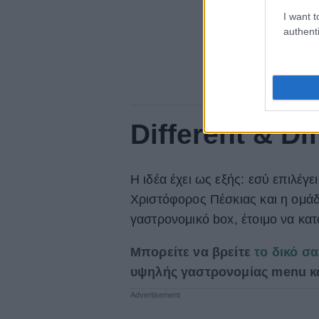
I want t
authenti
Different & Di
Η ιδέα έχει ως εξής: εσύ επιλέγ
Χριστόφορος Πέσκιας και η ομάδα 
γαστρονομικό box, έτοιμο να κατ
Μπορείτε να βρείτε
το δικό σ
υψηλής γαστρονομίας menu κ