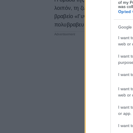
of my P
was col
λοιπόν, τη ζωγράφο
Μαργαρίτα
Opted 
βραβείο «Γυναικείας καινοτομίας
πολυβραβευμένο σεφ
Χριστόφο
Google 
I want t
web or d
I want t
purpose
I want 
I want t
web or d
I want t
or app.
I want t