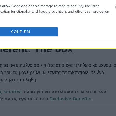
o allow Google to enable storage related to security, including
cation functionality and fraud prevention, and other user protection.
CONFIRM
fferent: The box
εις τα αγαπημένα σου πιάτα από ένα πληθωρικό μενού, 
του τα μαγειρεύει, κι έπειτα τα τακτοποιεί σε ένα
απλήξει τα πλήθη.
ας κουπόνι
τώρα για να απολαύσετε κι εσείς ένα
άνοντας εγγραφή στο
Exclusive Benefits
.