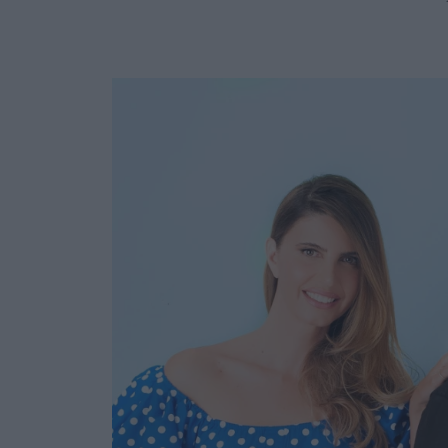
Ask the Gur
Success Stor
Αφιερώματα
ΒΟΞ
Hautes Grecians
Γάμος