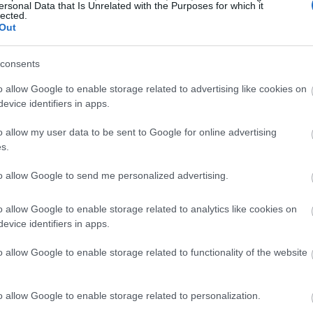
ersonal Data that Is Unrelated with the Purposes for which it
lected.
 Βιτάλη Σαραντοπούλου
(που το 2018 κέρδισε το
Out
 επιχειρηματικής δραστηριότητας») και τον
ρο Πέσκια
.
consents
o allow Google to enable storage related to advertising like cookies on
evice identifiers in apps.
o allow my user data to be sent to Google for online advertising
s.
to allow Google to send me personalized advertising.
o allow Google to enable storage related to analytics like cookies on
evice identifiers in apps.
o allow Google to enable storage related to functionality of the website
o allow Google to enable storage related to personalization.