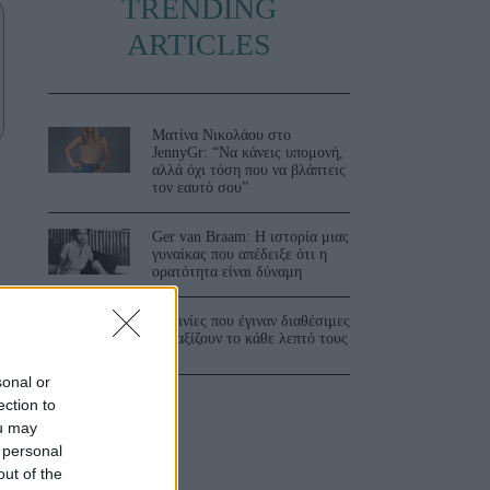
TRENDING
ARTICLES
Ματίνα Νικολάου στο
JennyGr: “Να κάνεις υπομονή,
αλλά όχι τόση που να βλάπτεις
τον εαυτό σου”
Ger van Braam: Η ιστορία μιας
γυναίκας που απέδειξε ότι η
ορατότητα είναι δύναμη
3 ταινίες που έγιναν διαθέσιμες
και αξίζουν το κάθε λεπτό τους
sonal or
ection to
ou may
 personal
out of the