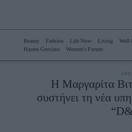
Life Now
Fashion
What's New
Shopping
Beauty
Fashion
Life Now
Living
Well 
Travel
Styling Tips
Hautes Grecians
Women's Forum
Culture
Fashion Ne
City Blogging
LIF
Η Μαργαρίτα Βι
Woman Power
Πρόσω
συστήνει τη νέα υπ
Parenting
Celebrities
“D&
Working Girl
Συνεντεύξεις
Real Women
Who
True Stories