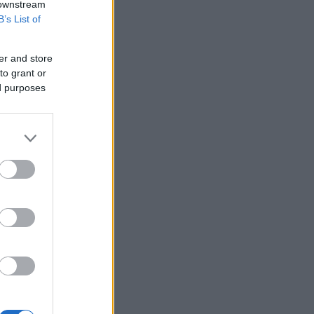
 downstream
B’s List of
er and store
to grant or
ed purposes
ο