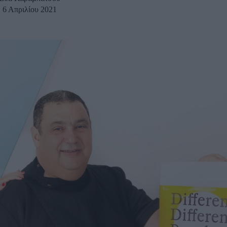
6 Απριλίου 2021
u
ies
Χωρίς Ταμπέλες
Market News