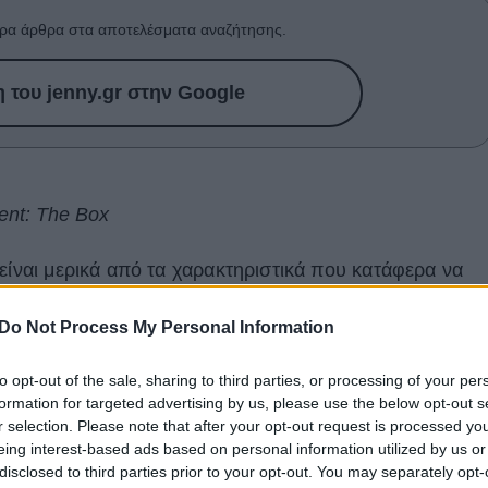
ρα άρθρα στα αποτελέσματα αναζήτησης.
του jenny.gr στην Google
rent: The Box
είναι μερικά από τα χαρακτηριστικά που κατάφερα να
λη Σαραντοπούλου, μιλώντας της στο τηλέφωνο για τη
Do Not Process My Personal Information
Η καλλιτεχνική της προσωπικότητα δεν αφήνει κανέναν
to opt-out of the sale, sharing to third parties, or processing of your per
formation for targeted advertising by us, please use the below opt-out s
 και τολμά στον επιχειρηματικό κόσμο.
r selection. Please note that after your opt-out request is processed y
eing interest-based ads based on personal information utilized by us or
disclosed to third parties prior to your opt-out. You may separately opt-