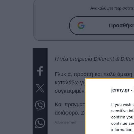
Ανακαλύψτε περισσότε
Προσθήκη 
Η νέα υπηρεσία Different & Diffe
Γλυκιά, προσιτή και πολύ άμεση 
καταλάβω για τη Μαργαρίτα Βιτά
jenny.gr -
συγκεκριμένη συνέντευξη.
Και πραγματικά δεν έπεσα έξω. 
If you wish 
sensitive in
αδιάφορο. Ζωγραφίζει, σχεδιάζει
confirm you
continue se
information 